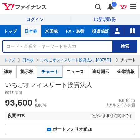
i
ログイン
ID新規取得
主
トップ
日本株
米国株
FX・為替
投資信託
ニュース
な
サ
銘
検索
ー
柄
ビ
を
トップ
日本株
いちごオフィスリート投資法人【8975.T】
チャート
ス
検
索
詳細
掲示板
チャート
ニュース
適時開示
企業情報
いちごオフィスリート投資法人
8975
東証
93,600
0
8/6 10:26
リアルタイム株価
0.00
%
夜間PTS
ただいま取引時間外です
ポートフォリオ追加