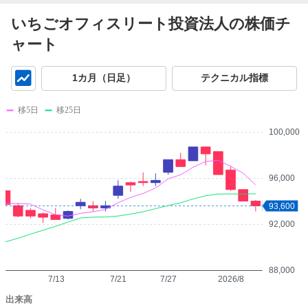
いちごオフィスリート投資法人の株価チ
ャート
チ
1カ月（日足）
テクニカル指標
ャ
ー
移5日
移25日
ト
100,000
96,000
93,600
92,000
88,000
7/13
7/21
7/27
2026/8
出来高