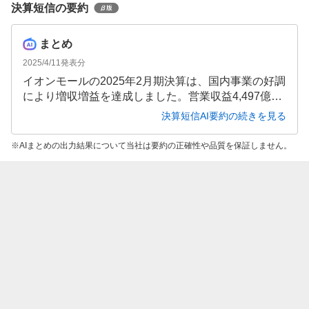
決算短信の要約
まとめ
2025/4/11
発表分
イオンモールの2025年2月期決算は、国内事業の好調
により増収増益を達成しました。営業収益4,497億円
(前期比106.3%)、営業利益521億円(同112.4%)と成長
決算短信AI要約の続きを見る
を遂げましたが、特別損失の計上により純利益は142
億円(同69.9%)と減少しました。財務面では自己資本
AIまとめの出力結果について当社は要約の正確性や品質を保証しません。
比率が30.0%に改善し、堅固な財務基盤を維持してい
ます。