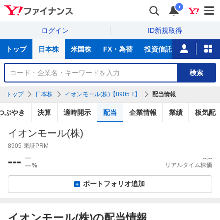
i
ログイン
ID新規取得
主
トップ
日本株
米国株
FX・為替
投資信託
ニュース
な
サ
銘
検索
ー
柄
ビ
を
トップ
日本株
イオンモール(株)【8905.T】
配当情報
ス
検
索
つぶやき
決算
適時開示
配当
企業情報
業績
板気配
イオンモール(株)
8905
東証PRM
---
---
--:--
リアルタイム株価
---
%
ポートフォリオ追加
イオンモール(株)の配当情報