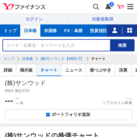
i
ログイン
ID新規取得
主
トップ
日本株
米国株
FX・為替
投資信託
ニュース
な
サ
銘
検索
ー
柄
ビ
を
トップ
日本株
(株)サンウッド【8903.T】
チャート
ス
検
索
詳細
掲示板
チャート
ニュース
株つぶやき
決算
(株)サンウッド
8903
東証STD
---
---
--:--
リアルタイム株価
---
%
ポートフォリオ追加
(株)サンウッドの株価チャート