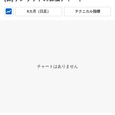
チ
6カ月（日足）
テクニカル指標
ャ
ー
ト
チャートはありません