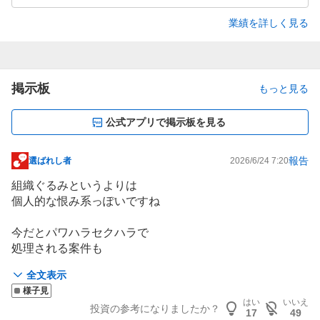
業績を詳しく見る
掲示板
もっと見る
公式アプリで掲示板を見る
報告
選ばれし者
2026/6/24 7:20
掲
示
組織ぐるみというよりは
板
個人的な恨み系っぽいですね
記
事
今だとパワハラセクハラで
処理される案件も
20年位前なら笑い話ですから
全文表示
そういう事なのかも?
様子見
はい
いいえ
投資の参考になりましたか？
ダウンタウンやトンネルズのお笑いが
17
49