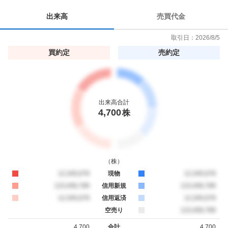
出来高
売買代金
取引日：
2026/8/5
買約定
売約定
出来高合計
4,700
株
（
株
）
買約定
12,345,678
現物
売約定
12,345,678
買約定
123,456,789
信用新規
売約定
123,456,789
買約定
12,345,678
信用返済
売約定
12,345,678
空売り
売約定
123,456,789
4,700
合計
4,700