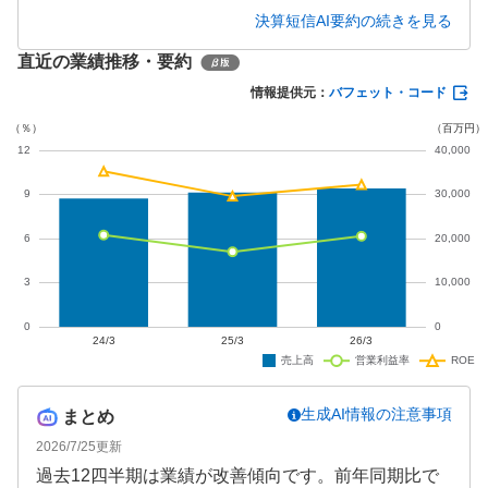
た。しかし、2027年3月期は中東情勢の悪化による影
決算短信AI要約の続きを見る
響を考慮し、減収減益を予想しています。自己資本
直近の業績推移・要約
比率は37.5％と安定しており、配当も増加傾向にあ
ります。今後は外部環境の変化に注意しつつ、事業
情報提供元：
バフェット・コード
基盤の強化が求められます。
生成AI情報の注意事項
まとめ
2026/7/25
更新
過去12四半期は業績が改善傾向です。前年同期比で