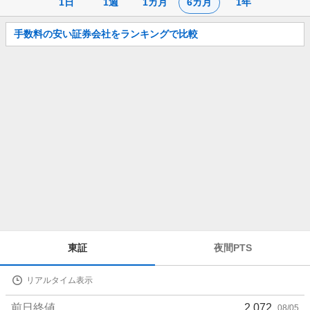
1日
1週
1カ月
6カ月
1年
お
手数料の安い証券会社をランキングで比較
知
ら
せ
株
東証
夜間PTS
価
詳
リアルタイム表示
細
値
前日終値
2,072
08/05