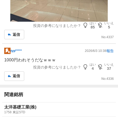
す為に当初2週間の謹慎（事実確認）に応じる事を決め、
調査については初めはAMGがやる話だったがVTが全て主
体的に推進したようです。
そして、当初の4/15～の2週間の調査期間で何も出てこな
はい
いいえ
投資の参考になりましたか？
85
5
く、さらに調査に次ぐ調査になり、上場企業としてのコン
プラから27/3の取締役選任候補からも外されたとの説明を
返信
No.
4337
されました。
大西取締役は今回の一連の流れを「仕組まれた解任劇であ
報告
typ*****
2026/6/3 10:38
り、個人的にも弁護士を通し係争していく」と発言されま
掲
した。
示
1000円われそうだなｗｗｗ
ちなみに、先程の大西取締役の調査報告も怪文書の原本も
板
はい
いいえ
投資の参考になりましたか？
4
37
当事者はおろかAMGにも明かされていないという、上場
記
企業としてあるまじきガバナンスでした。
返信
事
No.
4336
親子上場
の問題点はよく取り沙汰されるものですが、その
一端をリアルに体感出来ることとなりました。
関連銘柄
出席された株主は10名くらいかもしれませんが、出席さ
太洋基礎工業(株)
れた株主は私同様、非常に衝撃を受けたことと思います。
1758
東証STD
例年であれば株主総会の模様は
YouTube
で投稿されるの