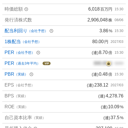
時価総額
6,018
百万円
15:30
発行済株式数
2,906,048
株
08/06
配当利回り
3.86
%
（会社予想）
15:30
1株配当
80.00
円
（会社予想）
2027/03
PER
8.70
(連)
倍
（会社予想）
15:30
PER
000.00
倍
（過去3年平均）
00/00
PBR
0.48
(連)
倍
（実績）
15:30
EPS
238.12
(連)
（会社予想）
2027/03
BPS
4,278.76
(連)
（実績）
ROE
10.09
(連)
%
（実績）
自己資本比率
37.5
(連)
%
（実績）