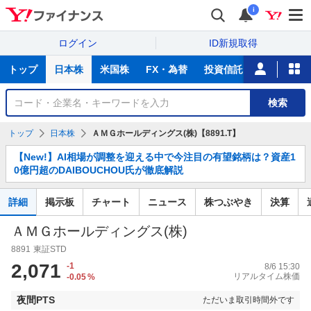
i
ログイン
ID新規取得
主
トップ
日本株
米国株
FX・為替
投資信託
ニュース
な
サ
銘
検索
ー
柄
ビ
を
トップ
日本株
ＡＭＧホールディングス(株)【8891.T】
ス
検
お
索
【New!】AI相場が調整を迎える中で今注目の有望銘柄は？資産1
知
0億円超のDAIBOUCHOU氏が徹底解説
ら
せ
詳細
掲示板
チャート
ニュース
株つぶやき
決算
ＡＭＧホールディングス(株)
8891
東証STD
2,071
-1
8/6 15:30
リアルタイム株価
-0.05
%
夜間PTS
ただいま取引時間外です