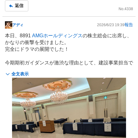
パワハラ認定される時代ですから
返信
No.
4338
過去の事とは言え
日頃の行い大事ですね
報告
アディ
2026/6/23 19:39
掲
示
本日、8891
AMGホールディングス
の株主総会に出席し、
板
かなりの衝撃を受けました。
記
完全にドラマの展開でした！
事
今期期初ガイダンスが激渋な理由として、建設事業担当で
もある大西取締役にその理由と責任を問いた所、「謹慎処
全文表示
分中で予算会議の取締役会にも参加出来なかった中で決ま
ってしまった」とのことです。
AMGの親会社、7593
VTホールディングス
が決算にて期
初ガイダンスを出したいという要望の中、本来未定で出し
たいところ、極めて極めて保守的に策定された決算予想と
のことです。
謹慎処分を受けていた大西取締役は全く見に覚えの無い
『パワハラ・セクハラ・不倫・不採算事業推進・個人的な
資金流用』について記載されたらしい匿名の怪文書がVT
ホールディングスに届き、全く見に覚えの無い疑念を晴ら