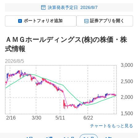
決算発表予定日
2026/8/7
ポートフォリオ追加
証券アプリを開く
ＡＭＧホールディングス(株)の株価・株
式情報
2026/8/5
株
3,000
価
チ
2,500
ャ
ー
ト
2,000
1,500
2/16
3/30
5/11
6/22
チャートをもっと見る