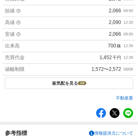
始値
2,066
09:00
高値
2,090
12:30
安値
2,066
09:00
出来高
700
株
12:39
売買代金
1,452
千円
12:39
値幅制限
1,572〜2,572
08/06
板気配を見る
不動産業
シ
ェ
ア
参考指標
情報提供元について