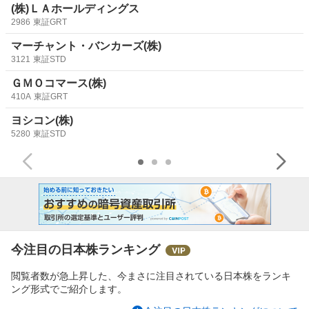
で、今年の『アレ』も是非投稿して欲しいものです。
(株)ＬＡホールディングス
出来る訳無いでしょうが。。。
2986
東証GRT
マーチャント・バンカーズ(株)
親子上場を即刻解消出来るように動き、正しく経営される
3121
東証STD
ことを切に願います。
ＧＭＯコマース(株)
410A
東証GRT
ヨシコン(株)
5280
東証STD
今注目の日本株ランキング
閲覧者数が急上昇した、今まさに注目されている日本株をランキ
ング形式でご紹介します。