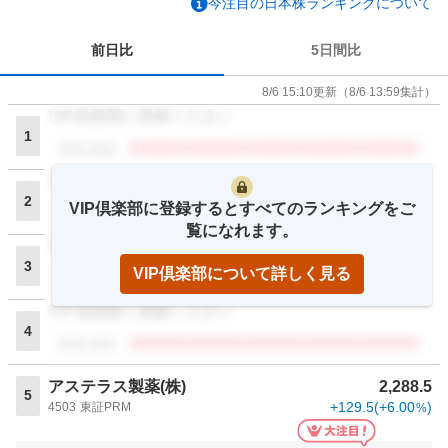
今注目の日本株ランキングについて
前日比
5日間比
8/6 15:10
更新
（
8/6 13:59
集計）
VIP倶楽部に登録ください
1
閲覧者数
VIP倶楽部に登録ください
2
VIP倶楽部に登録するとすべてのランキングをご
閲覧者数
覧になれます。
VIP倶楽部に登録ください
3
VIP倶楽部について詳しく見る
閲覧者数
VIP倶楽部に登録ください
4
閲覧者数
アステラス製薬(株)
2,288.5
5
+129.5
(
+6.00
)
4503
東証PRM
%