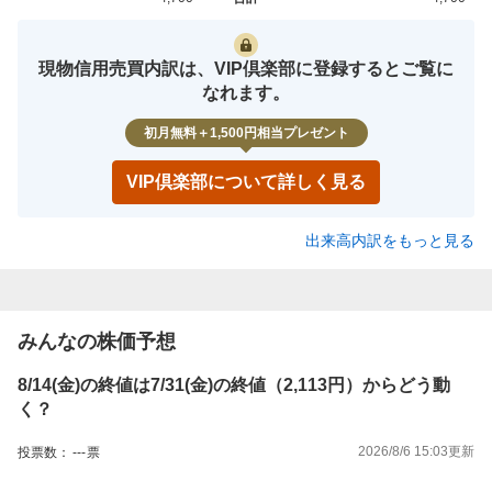
買約定
売約定
現物信用売買内訳は、VIP倶楽部に登録するとご覧に
なれます。
初月無料＋1,500円相当プレゼント
VIP倶楽部について詳しく見る
出来高内訳をもっと見る
みんなの株価予想
8/14(金)の終値は7/31(金)の終値（2,113円）からどう動
く？
2026/8/6 15:03
更新
投票数：
---
票