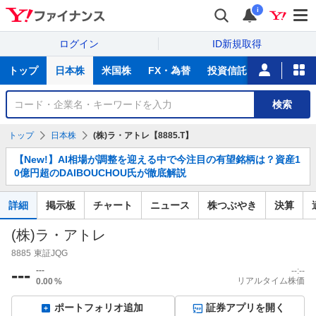
i
ログイン
ID新規取得
主
トップ
日本株
米国株
FX・為替
投資信託
ニュース
な
サ
銘
検索
ー
柄
ビ
を
トップ
日本株
(株)ラ・アトレ【8885.T】
ス
検
お
索
【New!】AI相場が調整を迎える中で今注目の有望銘柄は？資産1
知
0億円超のDAIBOUCHOU氏が徹底解説
ら
せ
詳細
掲示板
チャート
ニュース
株つぶやき
決算
(株)ラ・アトレ
8885
東証JQG
---
---
--:--
リアルタイム株価
0.00
%
ポートフォリオ追加
証券アプリを開く