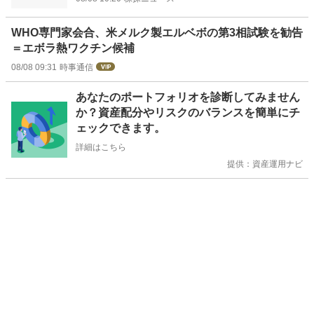
WHO専門家会合、米メルク製エルベボの第3相試験を勧告
＝エボラ熱ワクチン候補
08/08 09:31
時事通信
お
あなたのポートフォリオを診断してみません
知
か？資産配分やリスクのバランスを簡単にチ
ら
ェックできます。
せ
詳細はこちら
提供：資産運用ナビ