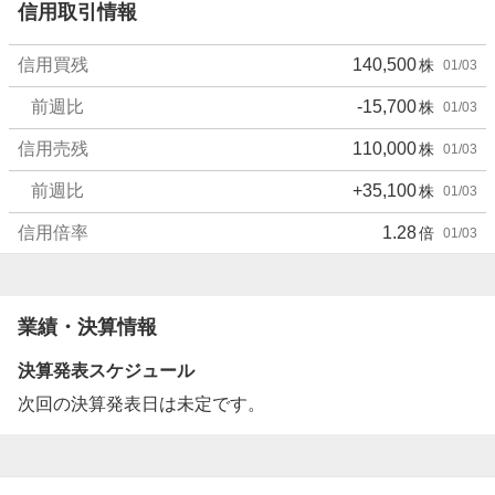
信用取引情報
信用買残
140,500
株
01/03
前週比
-15,700
株
01/03
信用売残
110,000
株
01/03
前週比
+35,100
株
01/03
信用倍率
1.28
倍
01/03
業績・決算情報
決算発表スケジュール
次回の決算発表日は未定です。