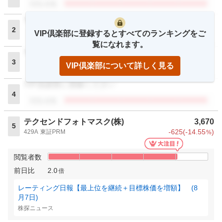
閲覧者数
VIP倶楽部に登録ください
2
VIP倶楽部に登録するとすべてのランキングをご
閲覧者数
覧になれます。
VIP倶楽部に登録ください
3
VIP倶楽部について詳しく見る
閲覧者数
VIP倶楽部に登録ください
4
閲覧者数
テクセンドフォトマスク(株)
3,670
5
-625
(
-14.55
)
429A
東証PRM
%
閲覧者数
前日比
2.0
倍
レーティング日報【最上位を継続＋目標株価を増額】 (8
月7日)
株探ニュース