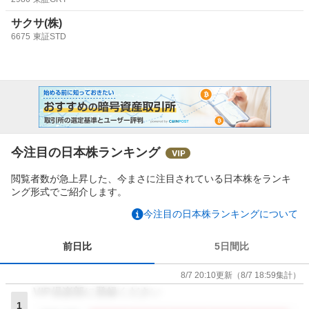
サクサ(株)
6675
東証STD
今注目の日本株ランキング
閲覧者数が急上昇した、今まさに注目されている日本株をランキ
ング形式でご紹介します。
今注目の日本株ランキングについて
前日比
5日間比
8/7 20:10
更新
（
8/7 18:59
集計）
VIP倶楽部に登録ください
1