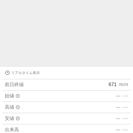
株
リアルタイム表示
価
詳
前日終値
671
06/26
細
値
始値
---
--:--
高値
---
--:--
安値
---
--:--
出来高
---
--:--