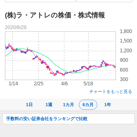
(株)ラ・アトレの株価・株式情報
2020/6/26
株
1,800
価
1,500
チ
ャ
1,200
ー
900
ト
600
300
1/14
2/25
4/6
5/18
チャートをもっと見る
1日
1週
1カ月
6カ月
1年
お
手数料の安い証券会社をランキングで比較
知
ら
せ