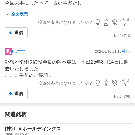
今回の事にしたって、古い事案だし
事実で且つ問題有るならとっくにJPXが動いてるよ。
全文表示
それに株は過去じゃなくて未来に対しての値動きですよね
はい
いいえ
投資の参考になりましたか？
まあ小銭稼ぎたいんで、なりふり構わずって事ですね。
22
7
つまらないコメントしか出せないIDは虫籠入れて、スッキ
返信
リです。
No.
14710
報告
tha*****
2020/6/30 21:12
掲
示
訃報> 弊社取締役会長の岡本英は、平成25年8月14日に逝
板
去いたしました。
記
ここに生前のご厚誼に .
事
はい
いいえ
投資の参考になりましたか？
0
0
返信
No.
14708
関連銘柄
(株)ＬＡホールディングス
2986
東証GRT