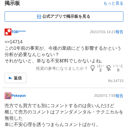
掲示板
もっと見る
公式アプリで掲示板を見る
報告
TOR*****
2021/7/31 14:21
掲
示
>>
14714
板
この1年前の事実が、今後の業績にどう影響するかという
記
分析が必要なんじゃない？
事
それがないと、単なる不安材料でしかないよね。
はい
いいえ
投資の参考になりましたか？
2
0
返信
No.
14715
報告
Pekepon
2020/7/1 7:55
掲
示
売方でも買方でも別にコメントするのは良いんだけど
板
概して売方のコメントはファンダメンタル・テクニカルを
記
無視した
事
単に不安心理を誘うつまらんコメントばかり。