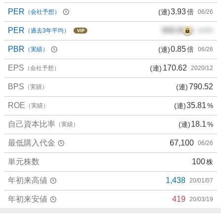
PER
3.93
(連)
倍
（会社予想）
06/26
PER
000.00
倍
（過去3年平均）
00/00
PBR
0.85
(連)
倍
（実績）
06/26
EPS
170.62
(連)
（会社予想）
2020/12
BPS
790.52
(連)
（実績）
ROE
35.81
(連)
%
（実績）
自己資本比率
18.1
(連)
%
（実績）
最低購入代金
67,100
06/26
単元株数
100
株
年初来高値
1,438
20/01/07
年初来安値
419
20/03/19