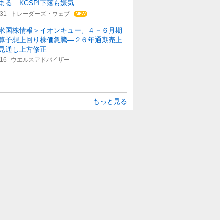
まる KOSPI下落も嫌気
:31
トレーダーズ・ウェブ
米国株情報＞イオンキュー、４－６月期
算予想上回り株価急騰―２６年通期売上
見通し上方修正
:16
ウエルスアドバイザー
もっと見る