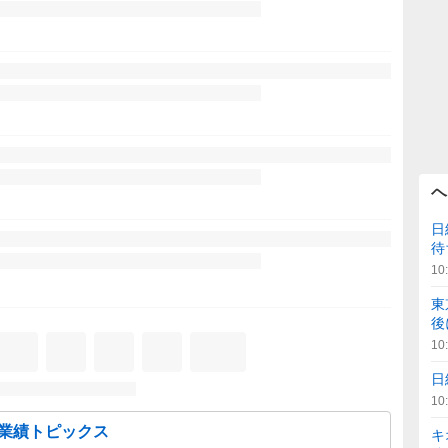
ヘ
日
待
10
東
後
10
日
10
の業績トピックス
キ