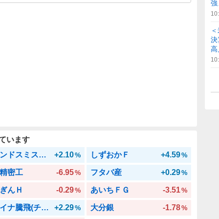
強
10
＜
決
高
10
ています
ファンドスミス・グローバル・エクイティ・ファンド
+2.10
しずおかＦ
+4.59
%
%
精密工
-6.95
フタバ産
+0.29
%
%
ぎんＨ
-0.29
あいちＦＧ
-3.51
%
%
チャイナ騰飛(チャイナ･エクイティ)
+2.29
大分銀
-1.78
%
%