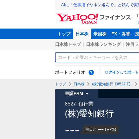
AIに「仕事用イヤホン選んで」と頼んで
トップ
日本株
米国株
FX・為替
日本株トップ
日本株ランキング
注目ラ
ポートフォリオ
ログインしてポート
トップ
日本株
(株)愛知銀行【8527.T】
東証PRM
8527
銀行業
(株)愛知銀行
---
---
(
---
)
前日比
%