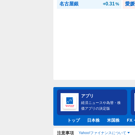
名古屋銀
+0.31
愛媛
%
アプリ
経済ニュースや為替・株
価アプリの決定版
トップ
日本株
米国株
FX
注意事項
Yahoo!ファイナンスについて