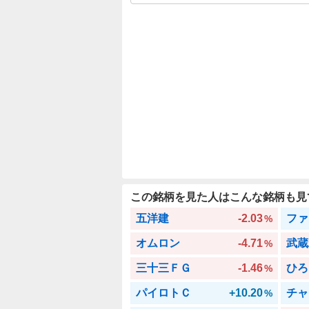
この銘柄を見た人はこんな銘柄も見
五洋建
-2.03
%
オムロン
-4.71
武蔵
%
三十三ＦＧ
-1.46
ひろ
%
パイロトＣ
+10.20
%