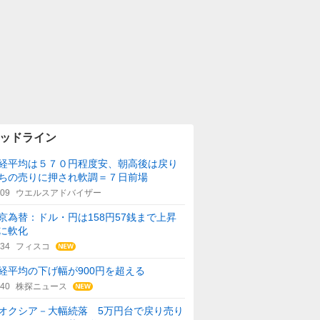
ッドライン
経平均は５７０円程度安、朝高後は戻り
ちの売りに押され軟調＝７日前場
:09
ウエルスアドバイザー
京為替：ドル・円は158円57銭まで上昇
に軟化
:34
フィスコ
経平均の下げ幅が900円を超える
:40
株探ニュース
オクシア－大幅続落 5万円台で戻り売り