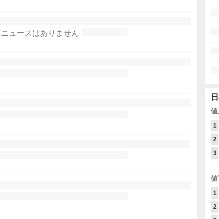
連ニュースはありません
日
値
1
2
3
値
1
2