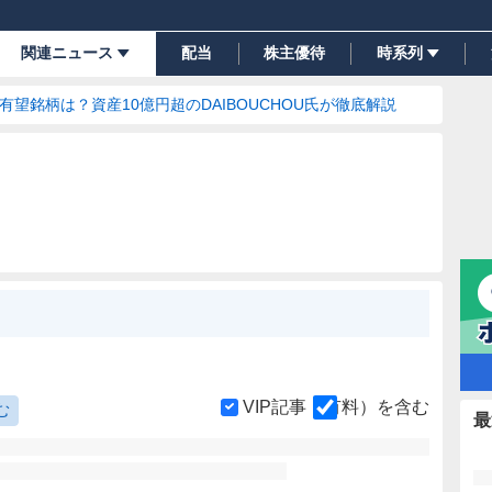
関連ニュース
配当
株主優待
時系列
の有望銘柄は？資産10億円超のDAIBOUCHOU氏が徹底解説
VIP記事（有料）を含む
む
最