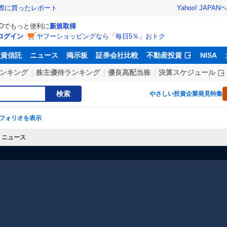
Yahoo! JAPAN
ヘ
実際に買ったレポート
IDでもっと便利に
新規取得
ログイン
ヤフーショッピングなら「毎日5％」おトク
投資信託
ニュース
掲示板
証券会社比較
不動産投資
NISA
ンキング
株主優待ランキング
優良高配当株
決算スケジュール
検索
やさしい投資
企業発見特集
フォリオを表示
ニュース