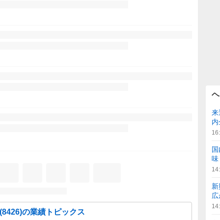
ヘ
来
内
16
国
味
14
新
広
14
(
8426
)の業績トピックス