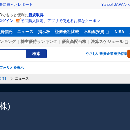
Yahoo! JAPAN
ヘ
実際に買ったレポート
IDでもっと便利に
新規取得
ログイン
初回購入限定、アプリで使えるお得なクーポン
投資信託
ニュース
掲示板
証券会社比較
不動産投資
NISA
ンキング
株主優待ランキング
優良高配当株
決算スケジュール
検索
やさしい投資
企業発見特集
フォリオを表示
.T】
ニュース
株)