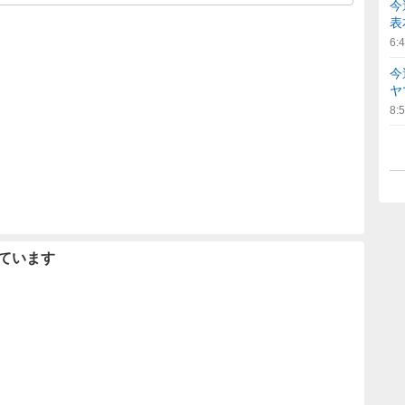
今
表
6:
今
ヤ
8:
ています