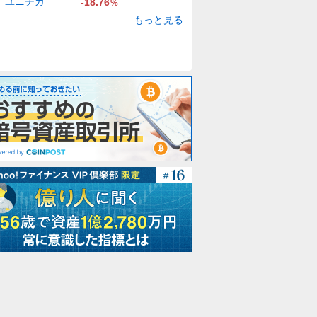
ユニチカ
-18.76
%
もっと見る