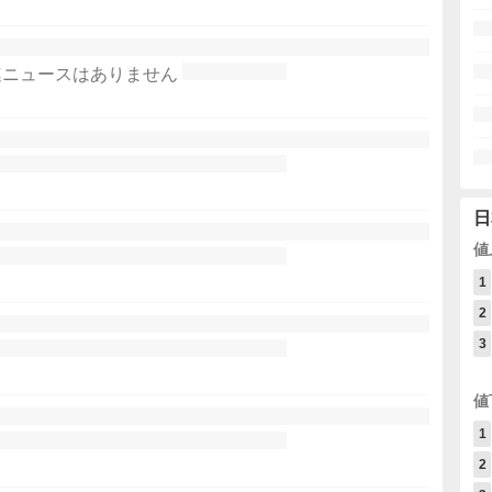
連ニュースはありません
日
値
1
2
3
値
1
2