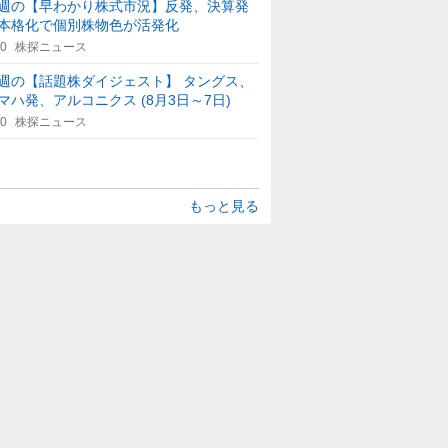
週の【早わかり株式市況】反発、決算発
本格化で個別株物色が活発化
40
株探ニュース
週の【話題株ダイジェスト】 タングス、
マハ発、アルコニクス (8月3日～7日)
50
株探ニュース
もっと見る