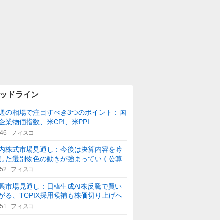
ッドライン
週の相場で注目すべき3つのポイント：国
企業物価指数、米CPI、米PPI
:46
フィスコ
内株式市場見通し：今後は決算内容を吟
した選別物色の動きが強まっていく公算
:52
フィスコ
興市場見通し：日韓生成AI株反騰で買い
がる、TOPIX採用候補も株価切り上げへ
:51
フィスコ