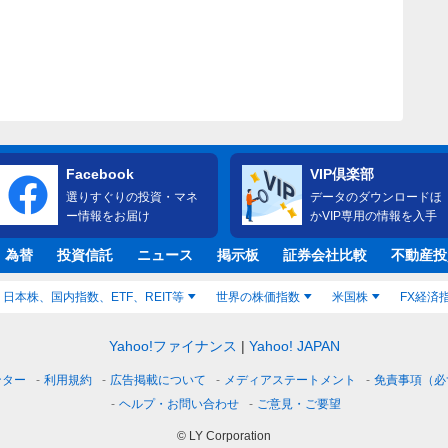
Facebook
VIP倶楽部
選りすぐりの投資・マネ
データのダウンロードほ
ー情報をお届け
かVIP専用の情報を入手
・為替
投資信託
ニュース
掲示板
証券会社比較
不動産投
日本株、国内指数、ETF、REIT等
世界の株価指数
米国株
FX経済
Yahoo!ファイナンス
Yahoo! JAPAN
ンター
利用規約
広告掲載について
メディアステートメント
免責事項（必
ヘルプ・お問い合わせ
ご意見・ご要望
© LY Corporation