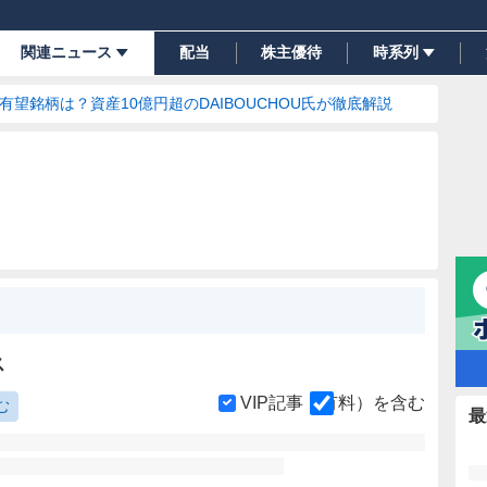
関連ニュース
配当
株主優待
時系列
の有望銘柄は？資産10億円超のDAIBOUCHOU氏が徹底解説
ス
VIP記事（有料）を含む
む
最