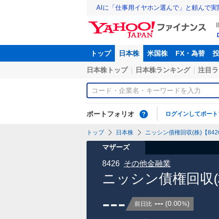
AIに「仕事用イヤホン選んで」と頼んで
トップ
日本株
米国株
FX・為替
日本株トップ
日本株ランキング
注目ラ
ポートフォリオ
ログインしてポート
トップ
日本株
ニッシン債権回収(株)【8426
マザーズ
8426
その他金融業
ニッシン債権回収(
---
---
(
0.00
)
前日比
%