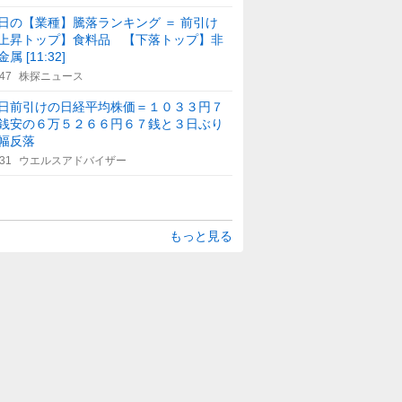
日の【業種】騰落ランキング ＝ 前引け
上昇トップ】食料品 【下落トップ】非
属 [11:32]
:47
株探ニュース
日前引けの日経平均株価＝１０３３円７
銭安の６万５２６６円６７銭と３日ぶり
幅反落
:31
ウエルスアドバイザー
もっと見る