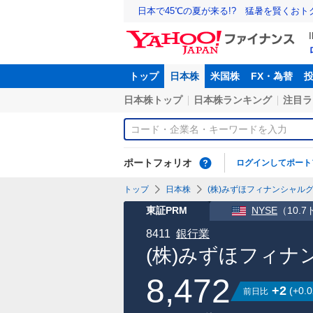
日本で45℃の夏が来る!? 猛暑を賢くお
トップ
日本株
米国株
FX・為替
日本株トップ
日本株ランキング
注目ラ
ポートフォリオ
ログインしてポート
トップ
日本株
(株)みずほフィナンシャルグル
東証PRM
NYSE
（
10.
8411
銀行業
(株)みずほフィナ
8,472
+2
(
+0.0
前日比