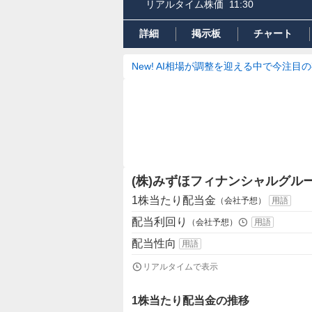
リアルタイム株価
11:30
詳細
掲示板
チャート
New! AI相場が調整を迎える中で今注目
(株)みずほフィナンシャルグル
1株当たり配当金
（会社予想）
用語
配当利回り
（会社予想）
用語
配当性向
用語
リアルタイムで表示
1株当たり配当金の推移