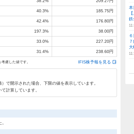
38.2%
209.27円
本
40.3%
185.75円
【
鉄金
42.4%
176.80円
11
197.3%
38.00円
６
33.0%
227.20円
７
大
31.4%
238.60円
11
IFIS株予報を見る
を考慮した値です。
値）で開示された場合、下限の値を表示しています。
いて計算しています。
た。