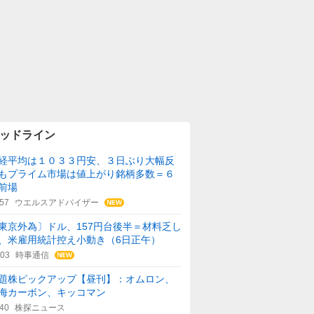
ッドライン
経平均は１０３３円安、３日ぶり大幅反
もプライム市場は値上がり銘柄多数＝６
前場
:57
ウエルスアドバイザー
東京外為〕ドル、157円台後半＝材料乏し
、米雇用統計控え小動き（6日正午）
:03
時事通信
題株ピックアップ【昼刊】：オムロン、
海カーボン、キッコマン
:40
株探ニュース