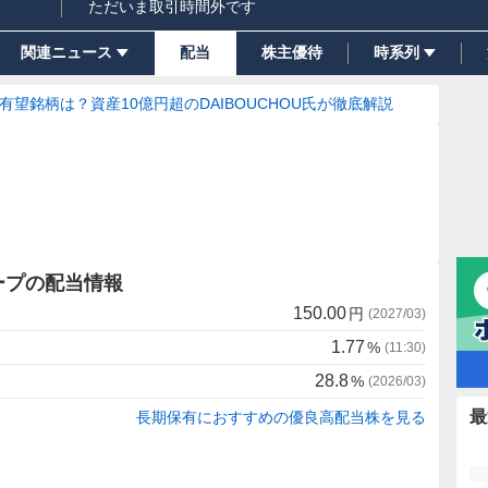
ただいま取引時間外です
関連ニュース
配当
株主優待
時系列
の有望銘柄は？資産10億円超のDAIBOUCHOU氏が徹底解説
ープの配当情報
150.00
円
(
2027/03
)
1.77
%
(
11:30
)
28.8
%
(
2026/03
)
最
長期保有におすすめの優良高配当株を見る