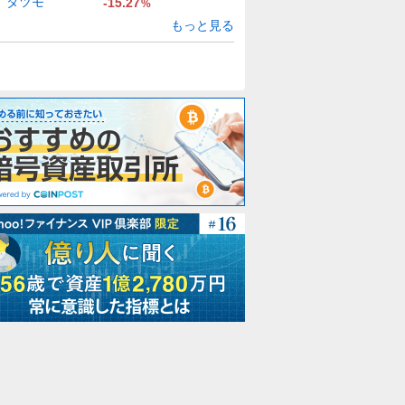
タツモ
-15.27
%
もっと見る