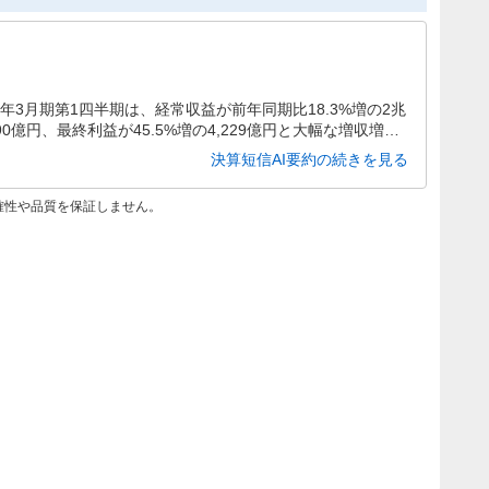
年3月期第1四半期は、経常収益が前年同期比18.3%増の2兆
,990億円、最終利益が45.5%増の4,229億円と大幅な増収増益
期純利益予想は1兆4,000億円へ上方修正されています。
決算短信AI要約の続きを見る
確性や品質を保証しません。