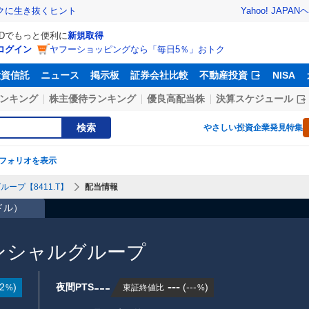
Yahoo! JAPAN
ヘ
トクに生き抜くヒント
IDでもっと便利に
新規取得
ログイン
ヤフーショッピングなら「毎日5％」おトク
投資信託
ニュース
掲示板
証券会社比較
不動産投資
NISA
ンキング
株主優待ランキング
優良高配当株
決算スケジュール
検索
やさしい投資
企業発見特集
フォリオを表示
ープ【8411.T】
配当情報
7ドル
）
ンシャルグループ
---
---
2
)
夜間PTS
(
---
)
東証終値比
%
%