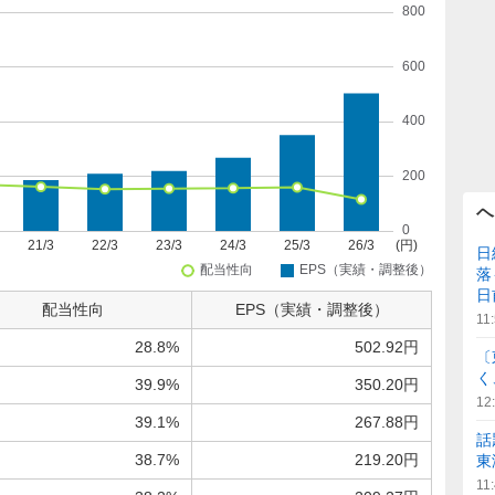
ヘ
日
落
日
配当性向
EPS（実績・調整後）
11
28.8%
502.92円
〔
く
39.9%
350.20円
12
39.1%
267.88円
話
38.7%
219.20円
東
11