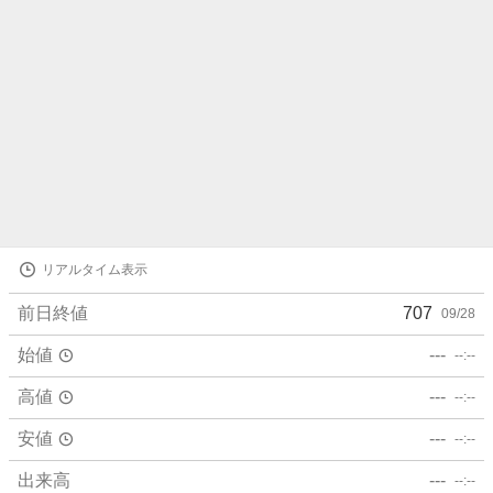
株
リアルタイム表示
価
詳
前日終値
707
09/28
細
値
始値
---
--:--
高値
---
--:--
安値
---
--:--
出来高
---
--:--