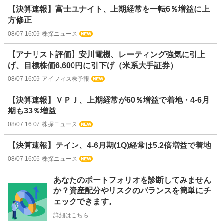
【決算速報】富士ユナイト、上期経常を一転6％増益に上
方修正
08/07 16:09
株探ニュース
【アナリスト評価】安川電機、レーティング強気に引上
げ、目標株価6,600円に引下げ（米系大手証券）
08/07 16:09
アイフィス株予報
【決算速報】ＶＰＪ、上期経常が60％増益で着地・4-6月
期も33％増益
08/07 16:07
株探ニュース
【決算速報】テイン、4-6月期(1Q)経常は5.2倍増益で着地
08/07 16:06
株探ニュース
お
あなたのポートフォリオを診断してみません
知
か？資産配分やリスクのバランスを簡単にチ
ら
ェックできます。
せ
詳細はこちら