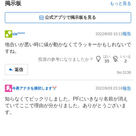
掲示板
もっと見る
公式アプリで掲示板を見る
報告
sia*****
2022/9/30 10:13
掲
示
地合いが悪い時に値が動かなくてラッキーかもしれないで
板
すね。
記
はい
いいえ
投資の参考になりましたか？
35
2
事
返信
No.
3136
報告
今夜アナタを損切します✂️
2022/9/29 23:16
掲
示
知らなくてビックリしました。PFにいきなり名前が消え
板
ていてここで理由が分かりました。ありがとうございま
記
す。
事