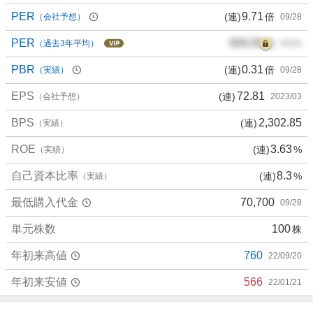
PER
9.71
(連)
倍
（会社予想）
09/28
PER
000.00
倍
（過去3年平均）
00/00
PBR
0.31
(連)
倍
（実績）
09/28
EPS
72.81
(連)
（会社予想）
2023/03
BPS
2,302.85
(連)
（実績）
ROE
3.63
(連)
%
（実績）
自己資本比率
8.3
(連)
%
（実績）
最低購入代金
70,700
09/28
単元株数
100
株
年初来高値
760
22/09/20
年初来安値
566
22/01/21