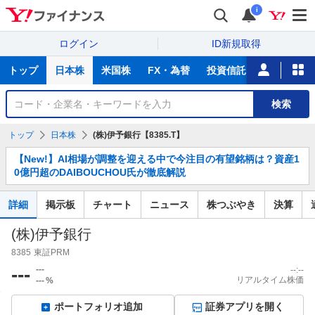
i
ログイン
ID新規取得
主
トップ
日本株
米国株
FX・為替
投資信託
ニュース
な
サ
銘
検索
ー
柄
ビ
を
トップ
日本株
(株)伊予銀行【8385.T】
ス
検
お
索
【New!】AI相場が調整を迎える中で今注目の有望銘柄は？資産1
知
0億円超のDAIBOUCHOU氏が徹底解説
ら
せ
詳細
掲示板
チャート
ニュース
株つぶやき
決算
(株)伊予銀行
8385
東証PRM
---
---
--:--
リアルタイム株価
---
%
ポートフォリオ追加
証券アプリを開く