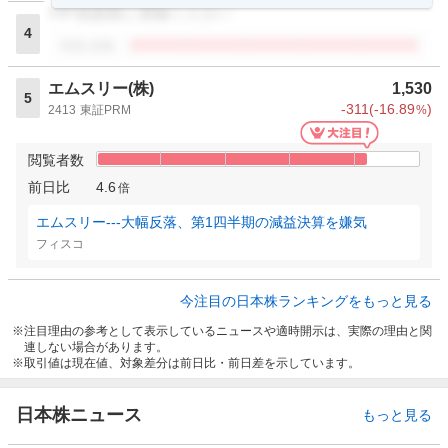
VIP倶楽部に登録ください
4
閲覧者数
エムスリー(株)
1,530
5
-311
(
-16.89
)
2413
東証PRM
%
閲覧者数
前日比
4.6
倍
エムスリー---大幅反落、第1四半期の減益決算を嫌気
フィスコ
今注目の日本株ランキングをもっと見る
注目理由の参考として表示しているニュースや適時開示は、実際の理由と関
連しない場合があります。
取引値は現在値、対象差分は前日比・前日差を示しています。
日本株ニュース
もっと見る