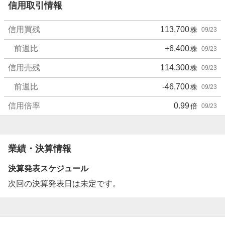
信用取引情報
信用買残
113,700
株
09/23
前週比
+6,400
株
09/23
信用売残
114,300
株
09/23
前週比
-46,700
株
09/23
信用倍率
0.99
倍
09/23
業績・決算情報
決算発表スケジュール
次回の決算発表日は未定です。