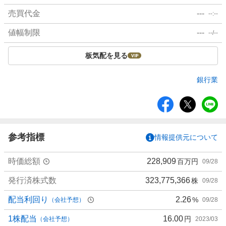
売買代金
---
--:--
値幅制限
---
--/--
板気配を見る
銀行業
シ
ェ
ア
参考指標
情報提供元について
時価総額
228,909
百万円
09/28
発行済株式数
323,775,366
株
09/28
配当利回り
2.26
%
（会社予想）
09/28
1株配当
16.00
円
（会社予想）
2023/03