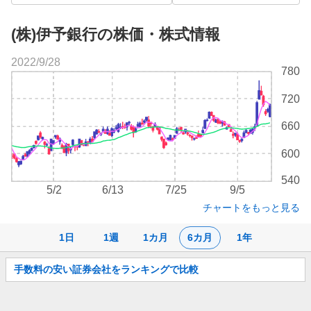
(株)伊予銀行の株価・株式情報
2022/9/28
株
780
価
チ
720
ャ
ー
660
ト
600
540
5/2
6/13
7/25
9/5
チャートをもっと見る
1日
1週
1カ月
6カ月
1年
お
手数料の安い証券会社をランキングで比較
知
ら
せ