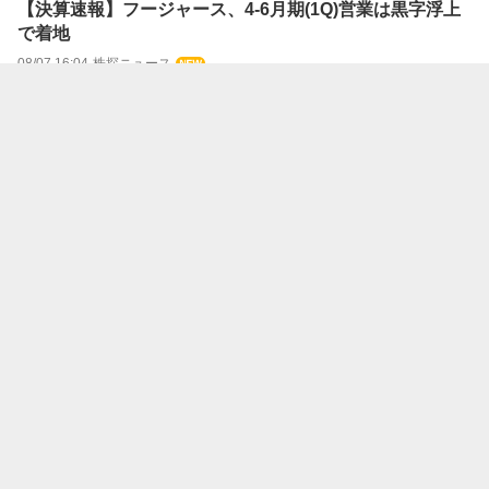
【決算速報】フージャース、4-6月期(1Q)営業は黒字浮上
で着地
08/07 16:04
株探ニュース
【決算速報】松田産業、上期経常を41％上方修正・最高
益予想を上乗せ、通期も増額、配当も10円増額
08/07 16:04
株探ニュース
【決算速報】大英産業、10-6月期(3Q累計)経常が赤字縮小
で着地・4-6月期は黒字浮上
08/07 16:04
株探ニュース
【決算速報】ジオマテック、今期経常を一転25％増益に
上方修正
08/07 16:04
株探ニュース
【決算速報】富士ＰＳ、4-6月期(1Q)経常は2.4倍増益で着
地