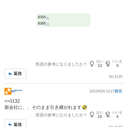
はい
いいえ
投資の参考になりましたか？
13
4
返信
No.
3135
報告
trf*****
2022/9/29 10:27
掲
示
>>
3132
板
新会社に、、そのまま引き継がれます🤣
記
はい
いいえ
投資の参考になりましたか？
16
4
事
返信