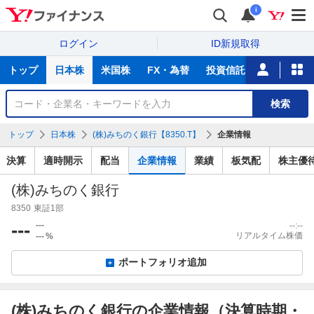
i
ログイン
ID新規取得
主
トップ
日本株
米国株
FX・為替
投資信託
ニュース
な
サ
銘
検索
ー
柄
ビ
を
トップ
日本株
(株)みちのく銀行【8350.T】
企業情報
ス
検
索
決算
適時開示
配当
企業情報
業績
板気配
株主優
(株)みちのく銀行
8350
東証1部
---
---
--:--
リアルタイム株価
---
%
ポートフォリオ追加
(株)みちのく銀行の企業情報（決算時期・