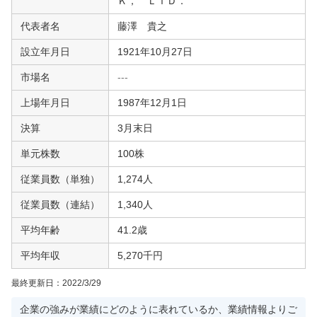
Ｋ， ＬＴＤ．
代表者名
藤澤 貴之
設立年月日
1921年10月27日
市場名
---
上場年月日
1987年12月1日
決算
3月末日
単元株数
100株
従業員数（単独）
1,274人
従業員数（連結）
1,340人
平均年齢
41.2歳
平均年収
5,270千円
最終更新日：
2022/3/29
企業の強みが業績にどのように表れているか、業績情報よりご