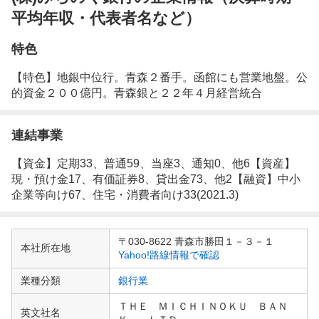
平均年収・代表者名など）
特色
【特色】地銀中位行。青森２番手。函館にも営業地盤。公
的資金２００億円。青森銀と２２年４月経営統合
連結事業
【資金】定期33、普通59、当座3、通知0、他6【資産】
現・預け金17、有価証券8、貸出金73、他2【融資】中小
企業等向け67、住宅・消費者向け33(2021.3)
企
〒030-8622 青森市勝田１－３－１
業
本社所在地
Yahoo!路線情報で確認
情
報
業種分類
銀行業
ＴＨＥ ＭＩＣＨＩＮＯＫＵ ＢＡＮ
英文社名