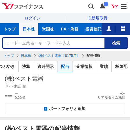
i
ログイン
ID新規取得
主
トップ
日本株
米国株
FX・為替
投資信託
ニュース
な
サ
銘
検索
ー
柄
ビ
を
トップ
日本株
(株)ベスト電器【8175.T】
配当情報
ス
検
索
つぶやき
決算
適時開示
配当
企業情報
業績
板気配
(株)ベスト電器
8175
東証1部
---
---
--:--
リアルタイム株価
0.00
%
ポートフォリオ追加
(株)ベスト電器の配当情報