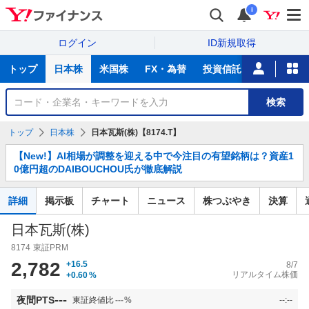
i
ログイン
ID新規取得
主
トップ
日本株
米国株
FX・為替
投資信託
ニュース
な
サ
銘
検索
ー
柄
ビ
を
トップ
日本株
日本瓦斯(株)【8174.T】
ス
検
お
索
【New!】AI相場が調整を迎える中で今注目の有望銘柄は？資産1
知
0億円超のDAIBOUCHOU氏が徹底解説
ら
せ
詳細
掲示板
チャート
ニュース
株つぶやき
決算
日本瓦斯(株)
8174
東証PRM
2,782
+16.5
8/7
リアルタイム株価
+0.60
%
---
夜間PTS
東証終値比
---
%
--:--