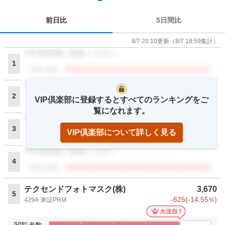
前日比
5日間比
8/7 20:10
更新
（
8/7 18:59
集計）
VIP倶楽部に登録ください
1
閲覧者数
VIP倶楽部に登録ください
2
VIP倶楽部に登録するとすべてのランキングをご
閲覧者数
覧になれます。
VIP倶楽部に登録ください
3
VIP倶楽部について詳しく見る
閲覧者数
VIP倶楽部に登録ください
4
閲覧者数
テクセンドフォトマスク(株)
3,670
5
-625
(
-14.55
)
429A
東証PRM
%