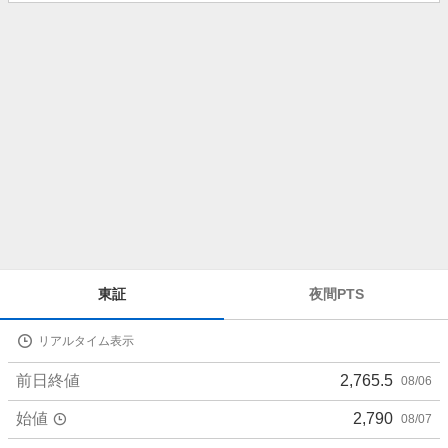
知
ら
せ
株
東証
夜間PTS
価
詳
リアルタイム表示
細
値
前日終値
2,765.5
08/06
始値
2,790
08/07