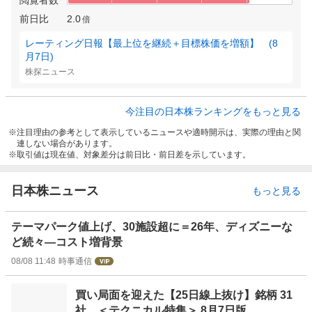
閲覧者数
前日比
2.0
倍
レーティング日報【最上位を継続＋目標株価を増額】 (8
月7日)
株探ニュース
今注目の日本株ランキングをもっと見る
注目理由の参考として表示しているニュースや適時開示は、実際の理由と関
連しない場合があります。
取引値は現在値、対象差分は前日比・前日差を示しています。
日本株ニュース
もっと見る
テーマパーク値上げ、30施設超に＝26年、ディズニーな
ど続々―コスト増背景
08/08 11:48
時事通信
買い局面を迎えた【25日線上抜け】銘柄 31
社 ＜テクニカル特集＞ 8月7日版