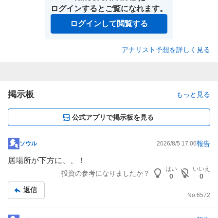
ログインするとご覧になれます。
ログインして閲覧する
アナリスト予想を詳しく見る
掲示板
もっと見る
公式アプリで掲示板を見る
報告
ソウル
2026/8/5 17:06
掲
示
居場所が下方に、、！
板
はい
いいえ
投資の参考になりましたか？
0
0
記
返信
事
No.
6572