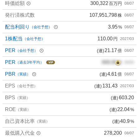
時価総額
300,322
百万円
08/07
発行済株式数
107,951,798
株
08/07
配当利回り
3.95
%
（会社予想）
08/07
1株配当
110.00
円
（会社予想）
2027/03
PER
21.17
(連)
倍
（会社予想）
08/07
PER
000.00
倍
（過去3年平均）
00/00
PBR
4.61
(連)
倍
（実績）
08/07
EPS
131.43
(連)
（会社予想）
2027/03
BPS
603.20
(連)
（実績）
ROE
22.04
(連)
%
（実績）
自己資本比率
40.9
(連)
%
（実績）
最低購入代金
278,200
08/07