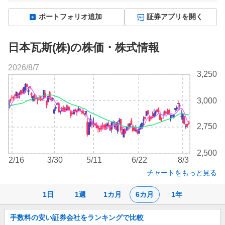
ポートフォリオ追加
証券アプリを開く
日本瓦斯(株)の株価・株式情報
2026/8/7
株
3,250
価
チ
3,000
ャ
ー
ト
2,750
2,500
2/16
3/30
5/11
6/22
8/3
チャートをもっと見る
1日
1週
1カ月
6カ月
1年
お
手数料の安い証券会社をランキングで比較