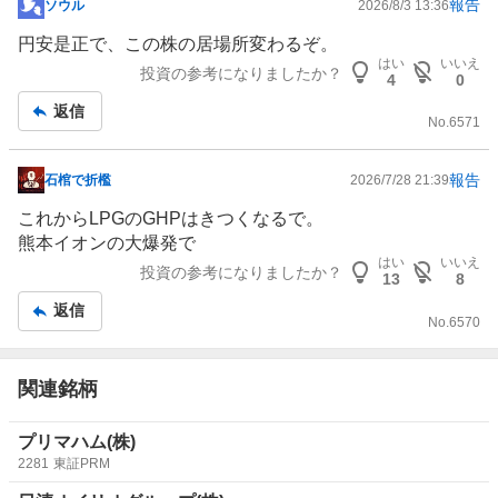
報告
ソウル
2026/8/3 13:36
掲
示
円安是正で、この株の居場所変わるぞ。
板
はい
いいえ
投資の参考になりましたか？
4
0
記
返信
事
No.
6571
報告
石棺で折檻
2026/7/28 21:39
掲
示
これから
LPG
のGHPはきつくなるで。
板
熊本イオンの大爆発で
記
はい
いいえ
投資の参考になりましたか？
13
8
事
返信
No.
6570
関連銘柄
プリマハム(株)
2281
東証PRM