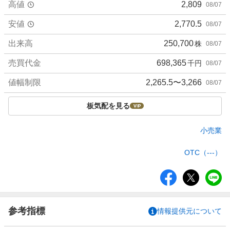
高値
2,809
08/07
安値
2,770.5
08/07
出来高
250,700
株
08/07
売買代金
698,365
千円
08/07
値幅制限
2,265.5〜3,266
08/07
板気配を見る
小売業
OTC（---）
シ
ェ
ア
参考指標
情報提供元について