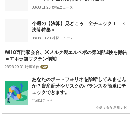
08/08 11:20
株探ニュース
今週の【決算】見どころ 全チェック！ ＜
決算特集＞
08/08 10:20
株探ニュース
WHO専門家会合、米メルク製エルベボの第3相試験を勧告
＝エボラ熱ワクチン候補
08/08 09:31
時事通信
お
あなたのポートフォリオを診断してみません
知
か？資産配分やリスクのバランスを簡単にチ
ら
ェックできます。
せ
詳細はこちら
提供：資産運用ナビ