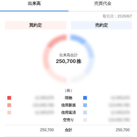
出来高
売買代金
取引日：
2026/8/7
買約定
売約定
出来高合計
250,700
株
（
株
）
買約定
12,345,678
現物
売約定
12,345,678
買約定
123,456,789
信用新規
売約定
123,456,789
買約定
12,345,678
信用返済
売約定
12,345,678
空売り
売約定
123,456,789
250,700
合計
250,700
買約定
売約定