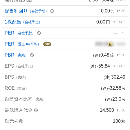
配当利回り
0.00
%
（会社予想）
15:30
1株配当
0.00
円
（会社予想）
2027/02
PER
---
（会社予想）
--:--
PER
000.00
倍
（過去3年平均）
00/00
PBR
0.48
(連)
倍
（実績）
15:30
EPS
-55.84
(連)
（会社予想）
2027/02
BPS
302.49
(連)
（実績）
ROE
-32.58
(連)
%
（実績）
自己資本比率
23.0
(連)
%
（実績）
最低購入代金
14,500
15:30
単元株数
100
株