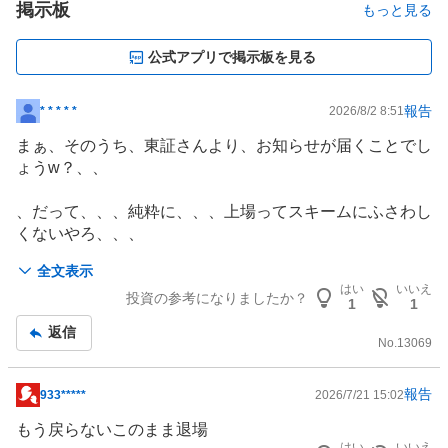
掲示板
もっと見る
公式アプリで掲示板を見る
報告
* * * * *
2026/8/2 8:51
掲
示
まぁ、そのうち、東証さんより、お知らせが届くことでし
板
ょうw？、、
記
事
、だって、、、純粋に、、、上場ってスキームにふさわし
くないやろ、、、
全文表示
ミジンコやで、、、出資者からカネムシるために活用して
はい
いいえ
投資の参考になりましたか？
るんんちゃうかｗ？😱
1
1
返信
No.
13069
報告
933*****
2026/7/21 15:02
掲
示
もう戻らないこのまま退場
板
はい
いいえ