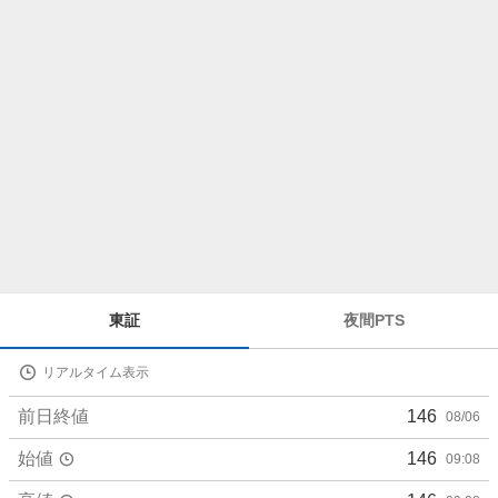
ら
せ
株
東証
夜間PTS
価
詳
リアルタイム表示
細
値
前日終値
146
08/06
始値
146
09:08