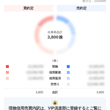
取引日：
2026/8/6
買約定
売約定
出来高合計
3,800
株
（
株
）
買約定
12,345,678
現物
売約定
12,345,678
買約定
123,456,789
信用新規
売約定
123,456,789
買約定
12,345,678
信用返済
売約定
12,345,678
空売り
売約定
123,456,789
3,800
合計
3,800
買約定
売約定
現物信用売買内訳は、VIP倶楽部に登録するとご覧に