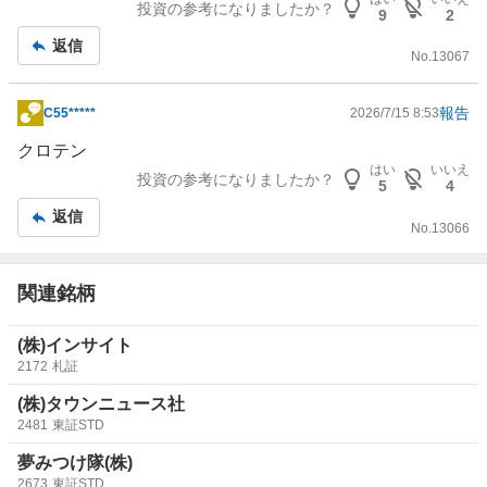
投資の参考になりましたか？
9
2
記
返信
事
No.
13067
報告
C55*****
2026/7/15 8:53
掲
示
クロテン
板
はい
いいえ
投資の参考になりましたか？
5
4
記
返信
事
No.
13066
関連銘柄
(株)インサイト
2172
札証
(株)タウンニュース社
2481
東証STD
夢みつけ隊(株)
2673
東証STD