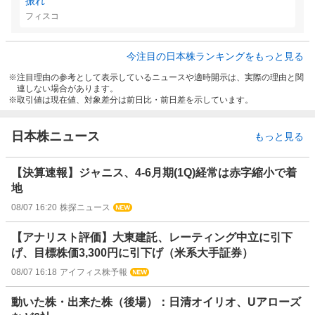
振れ
フィスコ
今注目の日本株ランキングをもっと見る
注目理由の参考として表示しているニュースや適時開示は、実際の理由と関
連しない場合があります。
取引値は現在値、対象差分は前日比・前日差を示しています。
日本株ニュース
もっと見る
【決算速報】ジャニス、4-6月期(1Q)経常は赤字縮小で着
地
08/07 16:20
株探ニュース
【アナリスト評価】大東建託、レーティング中立に引下
げ、目標株価3,300円に引下げ（米系大手証券）
08/07 16:18
アイフィス株予報
動いた株・出来た株（後場）：日清オイリオ、Uアローズ