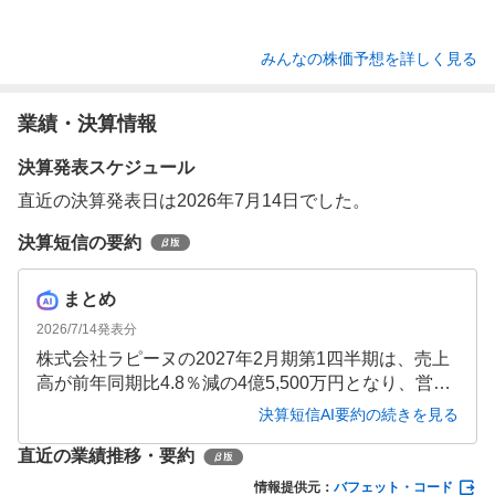
みんなの株価予想を詳しく見る
業績・決算情報
決算発表スケジュール
直近の決算発表日は2026年7月14日でした。
決算短信の要約
まとめ
2026/7/14
発表分
株式会社ラピーヌの2027年2月期第1四半期は、売上
高が前年同期比4.8％減の4億5,500万円となり、営業
損失6,600万円を計上しました。しかし、投資有価証
決算短信AI要約の続きを見る
券売却益により親会社株主に帰属する四半期純利益
直近の業績推移・要約
は1,400万円となりました。厳しい消費環境が続く
中、経費削減や在庫リスク低減に努めていますが、
情報提供元：
バフェット・コード