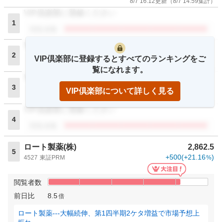
8/7 16:12
更新
（
8/7 14:59
集計）
VIP倶楽部に登録ください
1
閲覧者数
VIP倶楽部に登録ください
2
VIP倶楽部に登録するとすべてのランキングをご
閲覧者数
覧になれます。
VIP倶楽部に登録ください
3
VIP倶楽部について詳しく見る
閲覧者数
VIP倶楽部に登録ください
4
閲覧者数
ロート製薬(株)
2,862.5
5
+500
(
+21.16
)
4527
東証PRM
%
閲覧者数
前日比
8.5
倍
ロート製薬---大幅続伸、第1四半期2ケタ増益で市場予想上