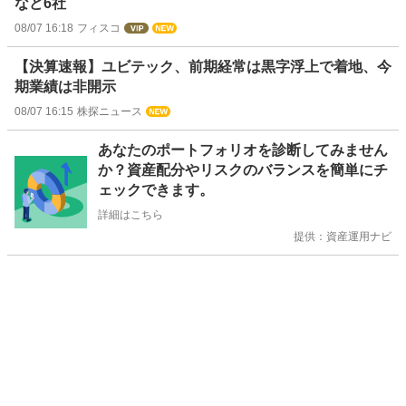
など6社
08/07 16:18
フィスコ
【決算速報】ユビテック、前期経常は黒字浮上で着地、今
期業績は非開示
08/07 16:15
株探ニュース
お
あなたのポートフォリオを診断してみません
知
か？資産配分やリスクのバランスを簡単にチ
ら
ェックできます。
せ
詳細はこちら
提供：資産運用ナビ