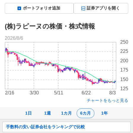
ポートフォリオ追加
証券アプリを開く
(株)ラピーヌの株価・株式情報
2026/8/6
株
250
価
225
チ
ャ
200
ー
175
ト
150
125
2/16
3/30
5/11
6/22
8/3
チャートをもっと見る
1日
1週
1カ月
6カ月
1年
お
手数料の安い証券会社をランキングで比較
知