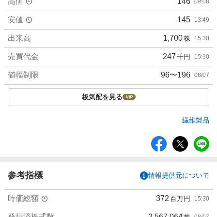
高値
146
09:08
安値
145
13:49
出来高
1,700
株
15:30
売買代金
247
千円
15:30
値幅制限
96〜196
08/07
板気配を見る
繊維製品
シ
ェ
ア
参考指標
情報提供元について
時価総額
372
百万円
15:30
発行済株式数
2,567,064
株
08/07