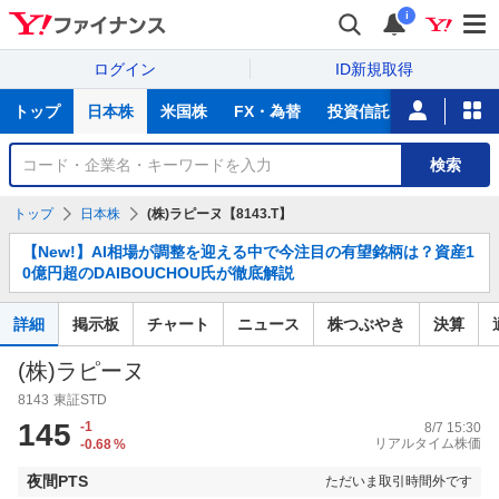
i
ログイン
ID新規取得
主
トップ
日本株
米国株
FX・為替
投資信託
ニュース
な
サ
銘
検索
ー
柄
ビ
を
トップ
日本株
(株)ラピーヌ【8143.T】
ス
検
お
索
【New!】AI相場が調整を迎える中で今注目の有望銘柄は？資産1
知
0億円超のDAIBOUCHOU氏が徹底解説
ら
せ
詳細
掲示板
チャート
ニュース
株つぶやき
決算
(株)ラピーヌ
8143
東証STD
145
-1
8/7 15:30
リアルタイム株価
-0.68
%
夜間PTS
ただいま取引時間外です