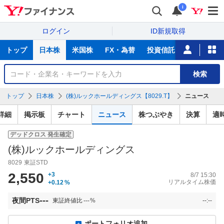
i
ログイン
ID新規取得
主
トップ
日本株
米国株
FX・為替
投資信託
ニュース
な
サ
銘
検索
ー
柄
ビ
を
トップ
日本株
(株)ルックホールディングス【8029.T】
ニュース
ス
検
索
詳細
掲示板
チャート
ニュース
株つぶやき
決算
適
デッドクロス
発生確定
(株)ルックホールディングス
8029
東証STD
2,550
+3
8/7 15:30
リアルタイム株価
+0.12
%
---
夜間PTS
東証終値比
---
%
--:--
ポートフォリオ追加