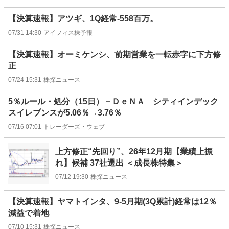
【決算速報】アツギ、1Q経常-558百万。
07/31 14:30
アイフィス株予報
【決算速報】オーミケンシ、前期営業を一転赤字に下方修
正
07/24 15:31
株探ニュース
5％ルール・処分（15日）－ＤｅＮＡ シティインデック
スイレブンスが5.06％→3.76％
07/16 07:01
トレーダーズ・ウェブ
上方修正“先回り”、26年12月期【業績上振
れ】候補 37社選出 ＜成長株特集＞
07/12 19:30
株探ニュース
【決算速報】ヤマトインタ、9-5月期(3Q累計)経常は12％
減益で着地
07/10 15:31
株探ニュース