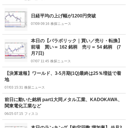
日経平均の上げ幅が1200円突破
07/09 09:16
株探ニュース
本日の【パラボリック｜買い／売り・転換】
前場 買い＝ 162 銘柄 売り＝ 54 銘柄 (7
月7日)
07/07 11:45
株探ニュース
【決算速報】ワールド、3-5月期(1Q)最終は25％増益で着
地
07/03 15:31
株探ニュース
前日に動いた銘柄 part1大同メタル工業、KADOKAWA、
関東電化工業など
06/25 07:15
フィスコ
本日のランキング【約定回数 増加率】 (6月2