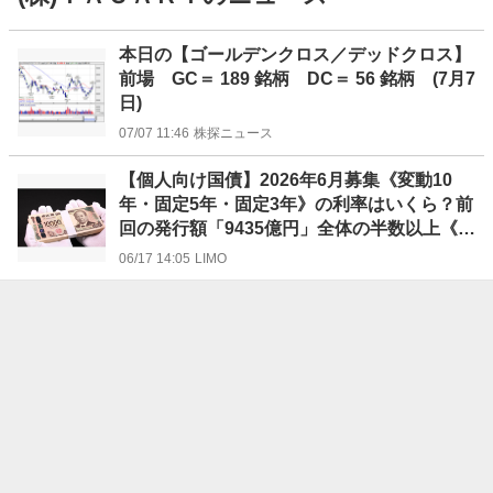
ニ
本日の【ゴールデンクロス／デッドクロス】
ュ
前場 GC＝ 189 銘柄 DC＝ 56 銘柄 (7月7
ー
日)
ス
07/07 11:46
株探ニュース
【個人向け国債】2026年6月募集《変動10
年・固定5年・固定3年》の利率はいくら？前
回の発行額「9435億円」全体の半数以上《固
定5年》が占める！
06/17 14:05
LIMO