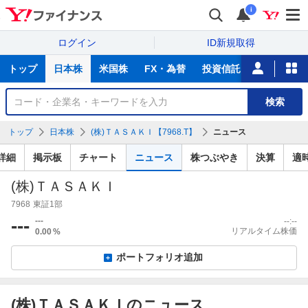
i
ログイン
ID新規取得
主
トップ
日本株
米国株
FX・為替
投資信託
ニュース
な
サ
銘
検索
ー
柄
ビ
を
トップ
日本株
(株)ＴＡＳＡＫＩ【7968.T】
ニュース
ス
検
索
詳細
掲示板
チャート
ニュース
株つぶやき
決算
適
(株)ＴＡＳＡＫＩ
7968
東証1部
---
---
--:--
リアルタイム株価
0.00
%
ポートフォリオ追加
(株)ＴＡＳＡＫＩのニュース