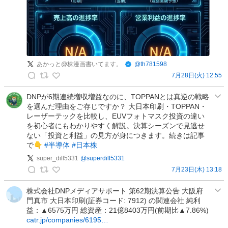
投
稿
あかっと@株漫画書いてます。
@
th781598
7月28日(火) 12:55
あ
か
DNPが6期連続増収増益なのに、TOPPANとは真逆の戦略
を選んだ理由をご存じですか？ 大日本印刷・TOPPAN・
っ
レーザーテックを比較し、EUVフォトマスク投資の違い
と
を初心者にもわかりやすく解説。決算シーズンで見逃せ
@
ない「投資と利益」の見方が身につきます。続きは記事
株
で👇
#半導体
#日本株
漫
super_dill5331
@
superdill5331
画
7月23日(木) 13:18
書
s
い
u
株式会社DNPメディアサポート 第62期決算公告 大阪府
て
門真市 大日本印刷(証券コード: 7912) の関連会社 純利
p
ま
益：▲6575万円 総資産：21億8403万円(前期比▲7.86%)
e
す
catr.jp/companies/6195…
r