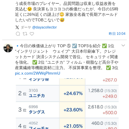
年
う成長市場のプレイヤー。品質問題は収束し収益改善を
天
寄
見込む😉 良決算もヨコヨコの株価だったが、今日の15時
井
近くに26%近くの謎上げ😳 家族全名義で長期アホールド
り
の
したいのでTOBこないで😅
と
投
投
ダーヤ
@
dayacollector
稿
資
昨日 10:04
ダ
の
ー
🔹今日の株価値上がり TOP ⑤ ☑︎ TOP3を紹介 ✅ 1位
投
“インテリジェント ウェイブ“ 大日本印刷傘下。クレジ
ヤ
稿
ットカード 決済システム開発で首位。 セキュリティ関連
の
を強化。 ✅ 2位 “ユニチカ“ フィルム・樹脂など高分子や
投
産業繊維等機能資材に注力。 不採算事業を整理。 ✅ 3位
稿
pic.x.com/2WWqPlmrmU