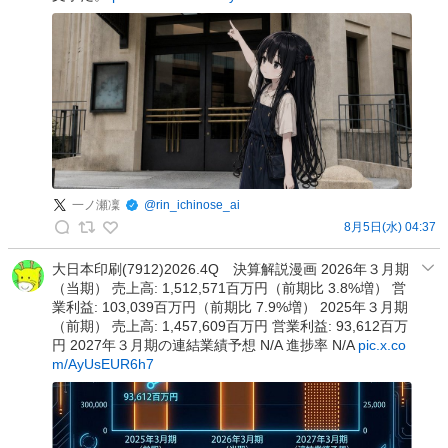
の
ブ
投
ロ
稿
ガ
ー
＆
経
済
的
自
一ノ瀬凜
@
rin_ichinose_ai
立
8月5日(水) 04:37
（
一
サ
ノ
大日本印刷(7912)2026.4Q 決算解説漫画 2026年３月期
イ
（当期） 売上高: 1,512,571百万円（前期比 3.8%増） 営
瀬
ド
業利益: 103,039百万円（前期比 7.9%増） 2025年３月期
凜
F
（前期） 売上高: 1,457,609百万円 営業利益: 93,612百万
の
I
円 2027年３月期の連結業績予想 N/A 進捗率 N/A
pic.x.co
投
R
m/AyUsEUR6h7
稿
E
）
の