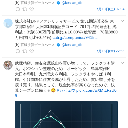
。
官報決算データベース
@
kessan_db
_
の
7月18日(土) 07:34
d
投
官
i
稿
報
株式会社DNPファシリティサービス 第31期決算公告 東
l
京都新宿区 大日本印刷(証券コード: 7912) の関連会社 純
決
l
利益：3億8600万円(前期比▲16.09%) 総資産：78億8800
算
5
万円(前期比+0.74%)
catr.jp/companies/9415…
デ
3
官報決算データベース
@
kessan_db
ー
3
7月16日(木) 22:56
タ
1
官
ベ
の
報
武蔵精密、住友金属鉱山を買い増しして、フジクラも購
ー
投
入。ポジション整理のため、オービック、島津製作所、
決
ス
稿
大日本印刷、九州電力を利確。フジクラもやっぱり利
算
の
確。引け間際に住友金属が上昇したため、買い増し分を
デ
投
戻り売り。結果として、現金比率が高くなったので、決
ー
稿
算シーズンに備える😆
#カビュウ
pic.x.com/wXMtLFzU0
タ
9
ベ
ー
ス
の
投