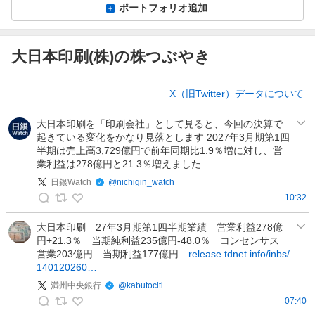
ポートフォリオ追加
大日本印刷(株)の株つぶやき
株
X（旧Twitter）データについて
つ
ぶ
大日本印刷を「印刷会社」として見ると、今回の決算で
や
起きている変化をかなり見落とします 2027年3月期第1四
き
半期は売上高3,729億円で前年同期比1.9％増に対し、営
業利益は278億円と21.3％増えました
日銀Watch
@
nichigin_watch
10:32
日
銀
大日本印刷 27年3月期第1四半期業績 営業利益278億
円+21.3％ 当期純利益235億円-48.0％ コンセンサス
W
営業203億円 当期利益177億円
release.tdnet.info/inbs/
a
140120260…
t
満州中央銀行
@
kabutociti
c
07:40
h
満