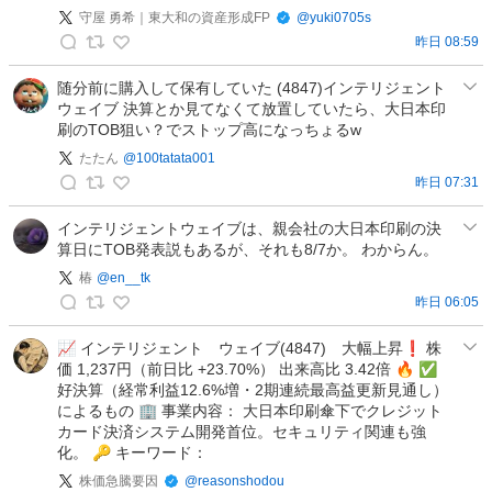
守屋 勇希｜東大和の資産形成FP
@
yuki0705s
昨日 08:59
守
屋
随分前に購入して保有していた (4847)インテリジェント
ウェイブ 決算とか見てなくて放置していたら、大日本印
勇
刷のTOB狙い？でストップ高になっちょるw
希
｜
たたん
@
100tatata001
東
昨日 07:31
た
大
た
インテリジェントウェイブは、親会社の大日本印刷の決
和
算日にTOB発表説もあるが、それも8/7か。 わからん。
ん
の
の
椿
@
en__tk
資
投
昨日 06:05
産
椿
稿
形
の
📈 インテリジェント ウェイブ(4847) 大幅上昇❗️ 株
成
価 1,237円（前日比 +23.70%） 出来高比 3.42倍 🔥 ✅
投
F
好決算（経常利益12.6%増・2期連続最高益更新見通し）
稿
P
によるもの 🏢 事業内容： 大日本印刷傘下でクレジット
の
カード決済システム開発首位。セキュリティ関連も強
投
化。 🔑 キーワード：
稿
株価急騰要因
@
reasonshodou