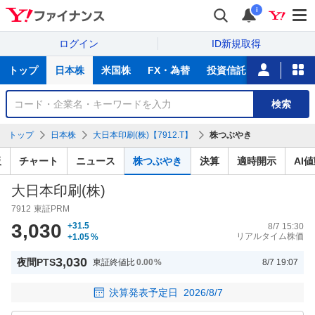
i
ログイン
ID新規取得
主
トップ
日本株
米国株
FX・為替
投資信託
ニュース
な
サ
銘
検索
ー
柄
ビ
を
トップ
日本株
大日本印刷(株)【7912.T】
株つぶやき
ス
検
索
板
チャート
ニュース
株つぶやき
決算
適時開示
AI
大日本印刷(株)
7912
東証PRM
3,030
+31.5
8/7 15:30
リアルタイム株価
+1.05
%
3,030
夜間PTS
東証終値比
0.00
%
8/7 19:07
決算発表予定日
2026/8/7