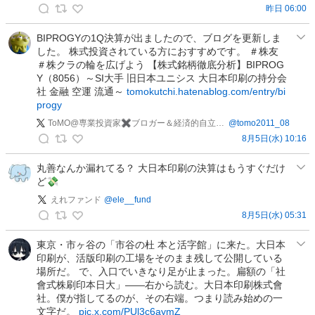
昨日 06:00
株
価
BIPROGYの1Q決算が出ましたので、ブログを更新しま
した。 株式投資されている方におすすめです。 ＃株友
急
＃株クラの輪を広げよう 【株式銘柄徹底分析】BIPROG
騰
Y（8056）～SI大手 旧日本ユニシス 大日本印刷の持分会
要
社 金融 空運 流通～
tomokutchi.hatenablog.com/entry/bi
因
progy
の
ToMO@専業投資家✖ブロガー＆経済的自立（サイドFIRE）
@
tomo2011_08
投
8月5日(水) 10:16
稿
T
o
丸善なんか漏れてる？ 大日本印刷の決算はもうすぐだけ
ど💸
M
O
えれファンド
@
ele__fund
@
8月5日(水) 05:31
え
専
れ
業
東京・市ヶ谷の「市谷の杜 本と活字館」に来た。大日本
印刷が、活版印刷の工場をそのまま残して公開している
フ
投
場所だ。 で、入口でいきなり足が止まった。扁額の「社
ァ
資
會式株刷印本日大」——右から読む。大日本印刷株式會
ン
家
社。僕が指してるのが、その右端。つまり読み始めの一
ド
✖
文字だ。
pic.x.com/PUl3c6aymZ