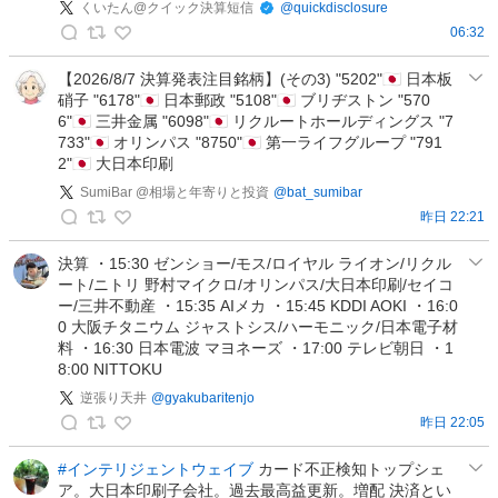
投
くいたん@クイック決算短信
@
quickdisclosure
稿
06:32
く
い
【2026/8/7 決算発表注目銘柄】(その3) "5202"🇯🇵 日本板
硝子 "6178"🇯🇵 日本郵政 "5108"🇯🇵 ブリヂストン "570
た
6"🇯🇵 三井金属 "6098"🇯🇵 リクルートホールディングス "7
ん
733"🇯🇵 オリンパス "8750"🇯🇵 第一ライフグループ "791
@
2"🇯🇵 大日本印刷
ク
SumiBar @相場と年寄りと投資
@
bat_sumibar
イ
昨日 22:21
ッ
S
ク
u
決算 ・15:30 ゼンショー/モス/ロイヤル ライオン/リクル
決
ート/ニトリ 野村マイクロ/オリンパス/大日本印刷/セイコ
m
算
ー/三井不動産 ・15:35 AIメカ ・15:45 KDDI AOKI ・16:0
i
短
0 大阪チタニウム ジャストシス/ハーモニック/日本電子材
B
信
料 ・16:30 日本電波 マヨネーズ ・17:00 テレビ朝日 ・1
a
8:00 NITTOKU
の
r
投
逆張り天井
@
gyakubaritenjo
@
稿
昨日 22:05
相
逆
場
張
#インテリジェントウェイブ
カード不正検知トップシェ
と
ア。大日本印刷子会社。過去最高益更新。増配 決済とい
り