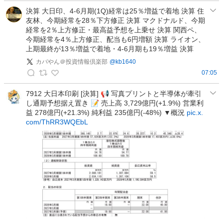
の
州
決算 大日印、4-6月期(1Q)経常は25％増益で着地 決算 住
投
友林、今期経常を28％下方修正 決算 マクドナルド、今期
中
稿
経常を2％上方修正・最高益予想を上乗せ 決算 関西ペ、
央
今期経常を4％上方修正、配当も6円増額 決算 ライオン、
銀
上期最終が13％増益で着地・4-6月期も19％増益 決算
行
カバやん＠投資情報倶楽部
@
kb1640
の
07:05
投
カ
稿
バ
7912 大日本印刷 [決算] 📢 写真プリントと半導体が牽引
し通期予想据え置き 📝 売上高 3,729億円(+1.9%) 営業利
や
益 278億円(+21.3%) 純利益 235億円(-48%) ▼概況
pic.x.
ん
com/ThRR3WQEbL
＠
投
資
情
報
倶
楽
部
の