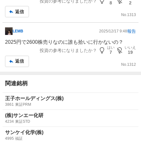
投資の参考になりましたか？
8
2
記
返信
事
No.
1313
報告
LEMB
2025/12/17 9:48
掲
示
2025円で2600株売りなのに誰も拾いに行かないの？
板
はい
いいえ
投資の参考になりましたか？
7
19
記
返信
事
No.
1312
関連銘柄
王子ホールディングス(株)
3861
東証PRM
(株)サンエー化研
4234
東証STD
サンケイ化学(株)
4995
福証