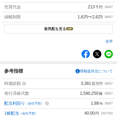
売買代金
213
千円
08/07
値幅制限
1,625〜2,625
08/07
板気配を見る
化学
シ
ェ
ア
参考指標
情報提供元について
時価総額
3,381
百万円
08/07
発行済株式数
1,590,250
株
08/07
配当利回り
1.88
%
（会社予想）
08/07
1株配当
40.00
円
（会社予想）
2027/02