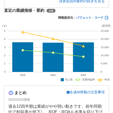
決算短信AI要約の続きを見る
達成しました。価格改定や不採算取引の見直し、生
直近の業績推移・要約
産性向上施策が奏功し、収益性が大きく改善してい
ます。通期予想は据え置かれていますが、第1四半期
情報提供元：
バフェット・コード
の好調な業績を踏まえ、今後の動向が注目されま
す。
生成AI情報の注意事項
まとめ
2025/10/19
更新
過去12四半期は業績がやや弱い動きです。前年同期
比で利益率が低下し、ROE・ROAも水準を切り下げ