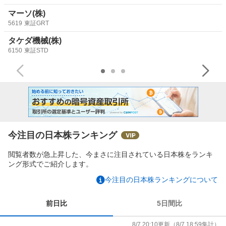
マーソ(株)
5619
東証GRT
タケダ機械(株)
6150
東証STD
今注目の日本株ランキング
閲覧者数が急上昇した、今まさに注目されている日本株をランキ
ング形式でご紹介します。
今注目の日本株ランキングについて
前日比
5日間比
8/7 20:10
更新
（
8/7 18:59
集計）