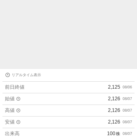
株
リアルタイム表示
価
詳
前日終値
2,125
08/06
細
値
始値
2,126
08/07
高値
2,126
08/07
安値
2,126
08/07
出来高
100
株
08/07