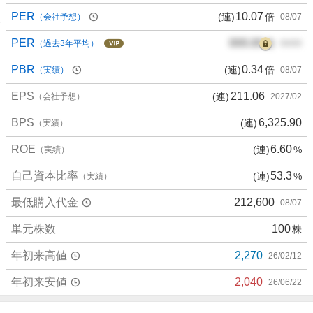
PER
10.07
(連)
倍
（会社予想）
08/07
PER
000.00
倍
（過去3年平均）
00/00
PBR
0.34
(連)
倍
（実績）
08/07
EPS
211.06
(連)
（会社予想）
2027/02
BPS
6,325.90
(連)
（実績）
ROE
6.60
(連)
%
（実績）
自己資本比率
53.3
(連)
%
（実績）
最低購入代金
212,600
08/07
単元株数
100
株
年初来高値
2,270
26/02/12
年初来安値
2,040
26/06/22