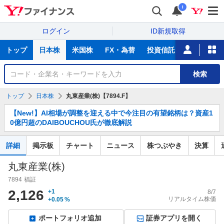
i
ログイン
ID新規取得
主
トップ
日本株
米国株
FX・為替
投資信託
ニュース
な
サ
銘
検索
ー
柄
ビ
を
トップ
日本株
丸東産業(株)【7894.F】
ス
検
お
索
【New!】AI相場が調整を迎える中で今注目の有望銘柄は？資産1
知
0億円超のDAIBOUCHOU氏が徹底解説
ら
せ
詳細
掲示板
チャート
ニュース
株つぶやき
決算
丸東産業(株)
7894
福証
2,126
+1
8/7
リアルタイム株価
+0.05
%
ポートフォリオ追加
証券アプリを開く