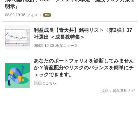
明示』
08/09 19:36
フィスコ
利益成長【青天井】銘柄リスト〔第2弾〕37
社選出 ＜成長株特集＞
08/09 19:30
株探ニュース
お
あなたのポートフォリオを診断してみません
知
か？資産配分やリスクのバランスを簡単にチ
ら
ェックできます。
せ
詳細はこちら
提供：資産運用ナビ