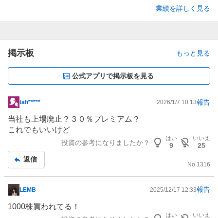
業績を詳しく見る
掲示板
もっと見る
公式アプリで掲示板を見る
報告
tah*****
2026/1/7 10:13
掲
示
当社も上場廃止？３０％プレミアム？
板
これでもいいけど
記
はい
いいえ
投資の参考になりましたか？
9
25
事
返信
No.
1316
報告
LEMB
2025/12/17 12:33
掲
示
1000株買われてる！
板
はい
いいえ