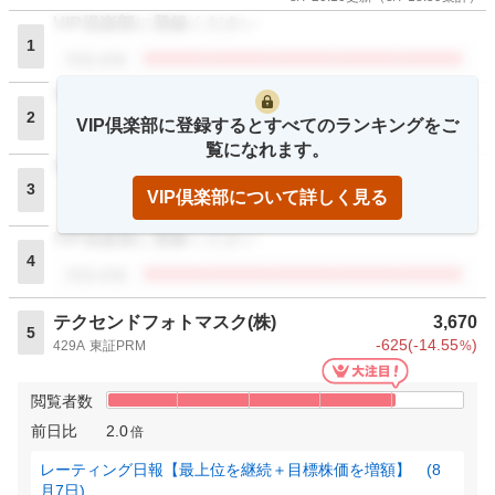
VIP倶楽部に登録ください
1
閲覧者数
VIP倶楽部に登録ください
2
VIP倶楽部に登録するとすべてのランキングをご
閲覧者数
覧になれます。
VIP倶楽部に登録ください
3
VIP倶楽部について詳しく見る
閲覧者数
VIP倶楽部に登録ください
4
閲覧者数
テクセンドフォトマスク(株)
3,670
5
-625
(
-14.55
)
429A
東証PRM
%
閲覧者数
前日比
2.0
倍
レーティング日報【最上位を継続＋目標株価を増額】 (8
月7日)