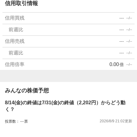
信用取引情報
信用買残
---
--/--
前週比
---
--/--
信用売残
---
--/--
前週比
---
--/--
信用倍率
0.00
倍
--/--
みんなの株価予想
8/14(金)の終値は7/31(金)の終値（2,202円）からどう動
く？
2026/8/9 21:02
更新
投票数：
---
票