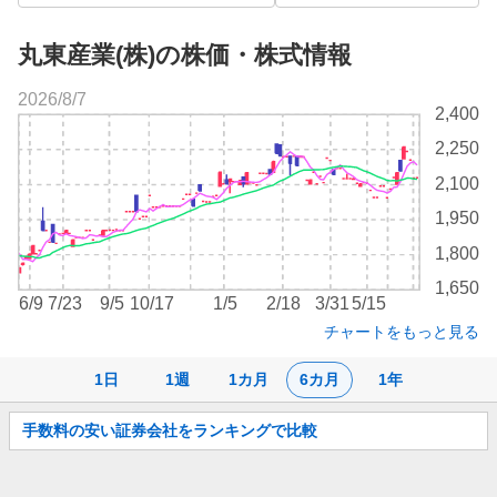
丸東産業(株)の株価・株式情報
2026/8/7
株
2,400
価
2,250
チ
ャ
2,100
ー
1,950
ト
1,800
1,650
6/9
7/23
9/5
10/17
1/5
2/18
3/31
5/15
チャートをもっと見る
1日
1週
1カ月
6カ月
1年
お
手数料の安い証券会社をランキングで比較
知
ら
せ