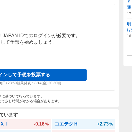
Ｓ
通
17
明
は
! JAPAN IDでのログインが必要です。
16
ンして予想を始めましょう。
インして予想を投票する
9(日) 23:59
結果発表：
8/14(金) 20:30
頃
ジに基づいて行っています。
まで少し時間がかかる場合があります。
ています
ＸＩ
-0.16
コエテクＨ
+2.73
%
%