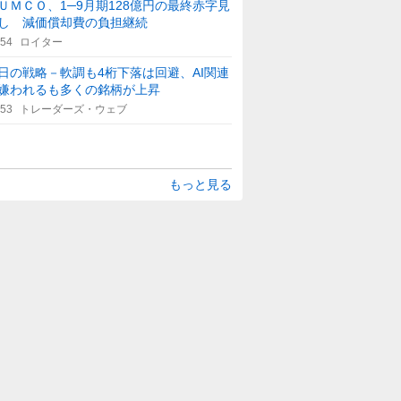
ＵＭＣＯ、1─9月期128億円の最終赤字見
し 減価償却費の負担継続
:54
ロイター
日の戦略－軟調も4桁下落は回避、AI関連
嫌われるも多くの銘柄が上昇
:53
トレーダーズ・ウェブ
もっと見る