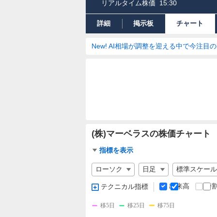
リアルタイム株価
15:30
詳細
掲示板
チャート
New! AI相場が調整を迎える中で今注目
(株)マーベラスの株価チャート
チ
指標を表示
ャ
チ
ー
ャ
ト
ー
出来高
分
テクニカル指標
指
ト
標
の
移5日
移25日
移75日
設