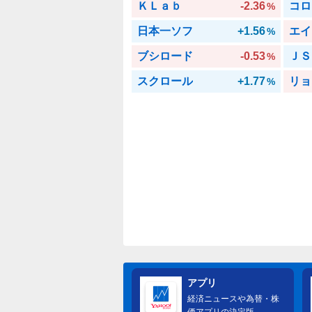
ＫＬａｂ
-2.36
コロ
%
日本一ソフ
+1.56
エイ
%
ブシロード
-0.53
ＪＳ
%
スクロール
+1.77
リョ
%
アプリ
経済ニュースや為替・株
価アプリの決定版