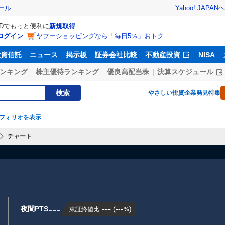
Yahoo! JAPAN
ヘ
ール
IDでもっと便利に
新規取得
ログイン
ヤフーショッピングなら「毎日5％」おトク
投資信託
ニュース
掲示板
証券会社比較
不動産投資
NISA
ンキング
株主優待ランキング
優良高配当株
決算スケジュール
検索
やさしい投資
企業発見特集
フォリオを表示
チャート
---
---
夜間PTS
(
---
)
東証終値比
%