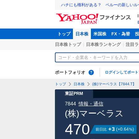
ハチにも権利がある？ ペルーの新しいル
トップ
日本株
米国株
FX・為替
日本株トップ
日本株ランキング
注目ラ
ポートフォリオ
ログインしてポート
トップ
日本株
(株)マーベラス【7844.T】
東証PRM
7844
情報・通信
(株)マーベラス
470
+3
(
+0.64
)
前日比
%