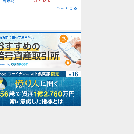
日東紡
-17.92
%
もっと見る