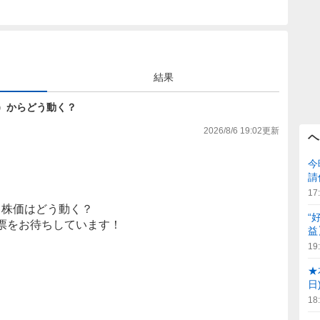
結果
8円）からどう動く？
2026/8/6 19:02
更新
ヘ
今
請
17
株価はどう動く？
“
票をお待ちしています！
益
19
★
日
18