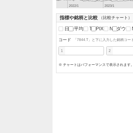
2022/1
2023/1
指標や銘柄と比較
（比較チャート）
日経平均
TOPIX
NYダウ
コード
「
7844.T
」と下に入力した銘柄コー
1
2
※ チャートはパフォーマンスで表示されます