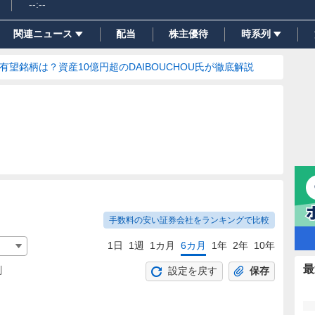
--:--
関連ニュース
配当
株主優待
時系列
の有望銘柄は？資産10億円超のDAIBOUCHOU氏が徹底解説
手数料の安い証券会社をランキングで比較
1日
1週
1カ月
6カ月
1年
2年
10年
最
割
設定を戻す
保存