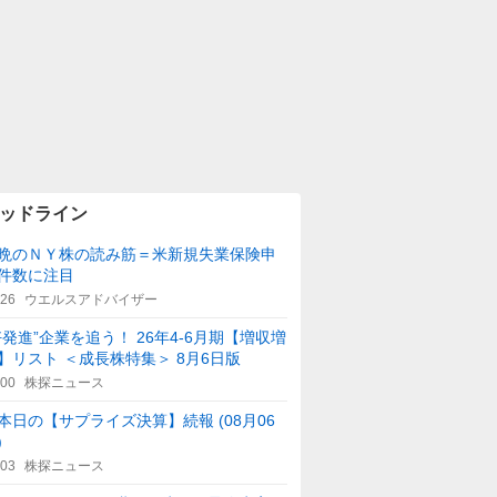
ッドライン
晩のＮＹ株の読み筋＝米新規失業保険申
件数に注目
:26
ウエルスアドバイザー
好発進”企業を追う！ 26年4-6月期【増収増
】リスト ＜成長株特集＞ 8月6日版
:00
株探ニュース
本日の【サプライズ決算】続報 (08月06
)
:03
株探ニュース