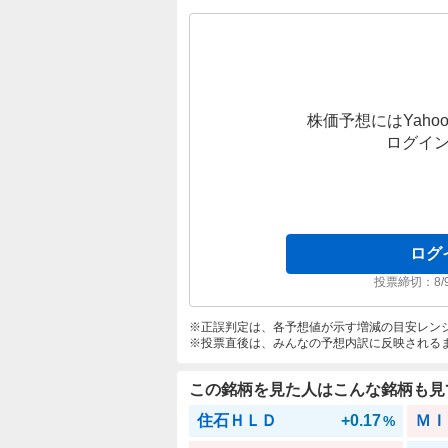
株価予想にはYahoo
ログイ
ログ
投票締切：
8/
正誤判定は、各予想値が示す増減の目安レン
投票直後は、みんなの予想内訳に反映される
この銘柄を見た人はこんな銘柄も見
住石ＨＬＤ
+0.17
ＭＩ
%