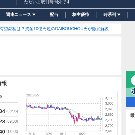
ただいま取引時間外です
関連ニュース
配当
株主優待
時系列
の有望銘柄は？資産10億円超のDAIBOUCHOU氏が徹底解説
情報
2026/8/5
S
3,150
3,060
2,970
04
(
08/05
)
2,880
最
2,790
23
(
09:00
)
2,700
40
2,610
(
13:43
)
2/16
3/30
5/11
6/22