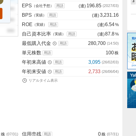
3
EPS
196.85
(連)
（会社予想）
用語
(
2027/03
)
999
BPS
3,231.16
(連)
（実績）
用語
999
ROE
6.54
(連)
%
（実績）
用語
999
自己資本比率
87.8
(連)
%
（実績）
用語
最低購入代金
280,700
用語
(
14:50
)
単元株数
100
株
用語
年初来高値
3,095
用語
(
26/02/03
)
年初来安値
2,733
用語
(
26/06/04
)
リアルタイム表示
0
信用売残
0
株
株
(
07/31
)
用語
(
07/31
)