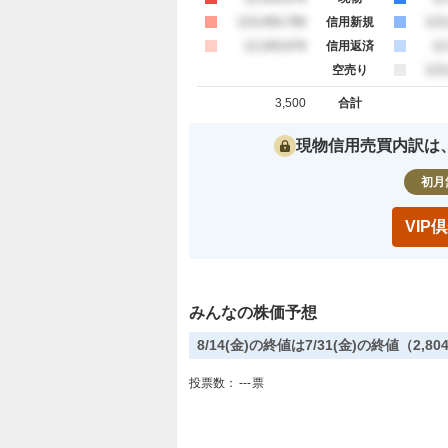
買約定
123,456,789
信用新規
売
123
買約定
12,345,678
信用返済
売
12
空売り
売
123
3,500
合計
買約定 合計
売約定 合
現物信用売買内訳は
初月
VI
みんなの株価予想
8/14(金)の終値は7/31(金)の終値（2
投票数：
---
票