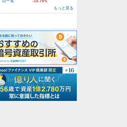
山一電
-15.79
%
もっと見る