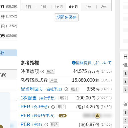
01
(
09:39
)
1日
1週
1カ月
6カ月
1年
2年
0
株
(
13:52
)
期間を保存
千円
(
13:52
)
05
(
08/06
)
比較
日
参考指標
情報提供元について
値
時価総額
44,575
百万円
用語
(
14:50
)
1
気配
発行済株式数
15,880,000
株
用語
(
08/06
)
2
配当利回り
3.56
%
（会社予想）
用語
(
14:50
)
3
1株配当
100.00
円
（会社予想）
用語
(
2027/03
)
値
PER
14.26
(連)
倍
（会社予想）
用語
(
14:50
)
1
PER
000.00
倍
（過去3年平均）
00/00
2
PBR
0.87
(連)
倍
（実績）
用語
(
14:50
)
999