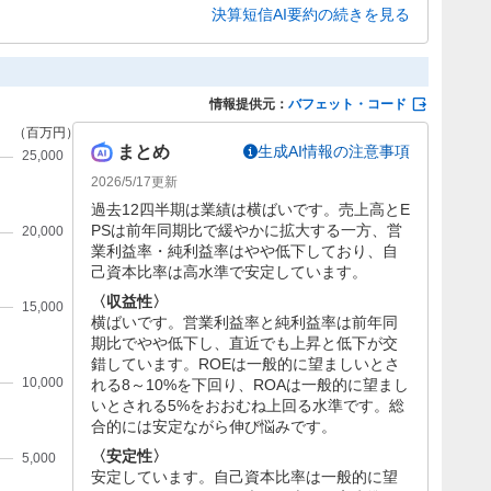
の258億円を見込んでいますが、利益面では微増または減少
決算短信AI要約の続きを見る
情報提供元：
バフェット・コード
まとめ
生成AI情報の注意事項
2026/5/17
更新
過去12四半期は業績は横ばいです。売上高とE
PSは前年同期比で緩やかに拡大する一方、営
業利益率・純利益率はやや低下しており、自
己資本比率は高水準で安定しています。
〈収益性〉
横ばいです。営業利益率と純利益率は前年同
期比でやや低下し、直近でも上昇と低下が交
錯しています。ROEは一般的に望ましいとさ
れる8～10%を下回り、ROAは一般的に望まし
いとされる5%をおおむね上回る水準です。総
合的には安定ながら伸び悩みです。
〈安定性〉
安定しています。自己資本比率は一般的に望