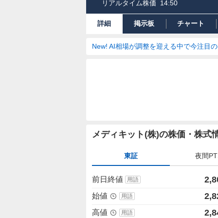
リアルタイム株価
14:50
詳細
掲示板
チャート
New! AI相場が調整を迎える中で今注目
株
メディキット(株)の株価・株式
価
詳
東証
夜間PT
細
値
2,8
前日終値
用語
2,8
始値
用語
2,8
高値
用語