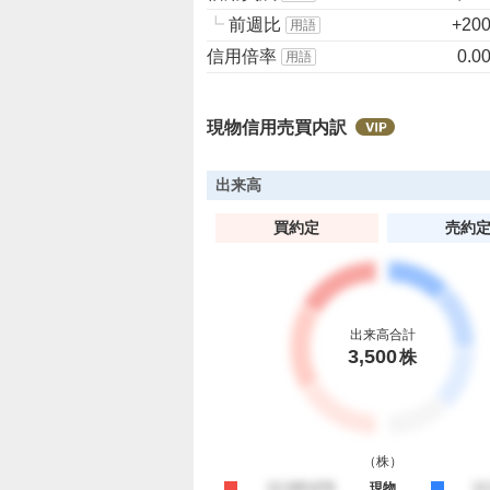
┗
前週比
+20
用語
信用倍率
0.0
用語
現物信用売買内訳
出来高
買約定
売約
出来高合計
3,500
株
（
株
）
買約定
12,345,678
現物
売
12