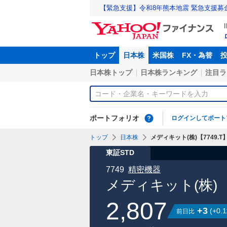
【緊急支援】令和8年熊本地震 緊急支援募
トップ
日本株
米国株
FX・為替
日本株トップ
日本株ランキング
注目ラ
ポートフォリオ
ログインしてポート
トップ
日本株
メディキット(株)【7749.T
東証STD
7749
精密機器
メディキット(株)
2,807
+3
(
+0.1
前日比