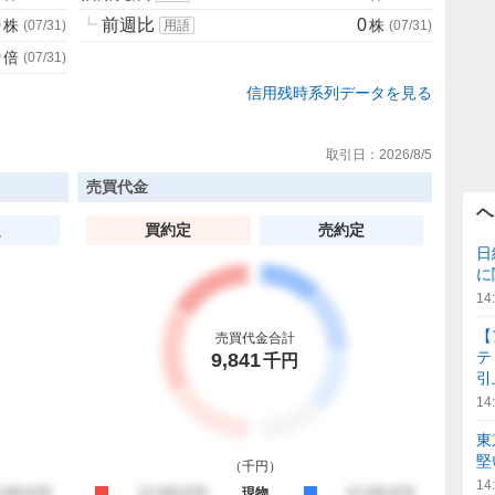
0
┗
前週比
0
株
株
(
07/31
)
用語
(
07/31
)
0
倍
(
07/31
)
信用残時系列データを見る
取引日：
2026/8/5
売買代金
ヘ
定
買約定
売約定
日
に
14
【
売買代金合計
テ
9,841
千円
引
14
東
堅
（
千円
）
14
約定
,345,678
買約定
12,345,678
現物
売約定
12,345,678