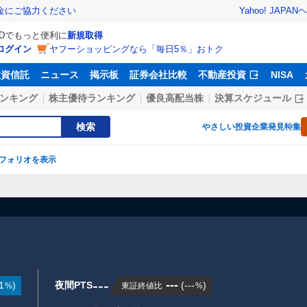
Yahoo! JAPAN
ヘ
金にご協力ください
IDでもっと便利に
新規取得
ログイン
ヤフーショッピングなら「毎日5％」おトク
投資信託
ニュース
掲示板
証券会社比較
不動産投資
NISA
ンキング
株主優待ランキング
優良高配当株
決算スケジュール
検索
やさしい投資
企業発見特集
フォリオを表示
】
---
---
1
)
夜間PTS
(
---
)
東証終値比
%
%