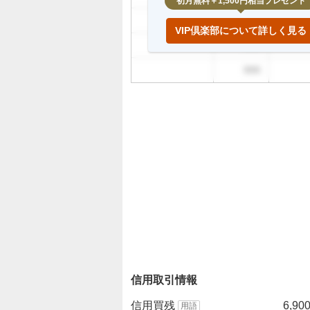
初月無料＋1,500円相当プレゼント
999
VIP倶楽部について詳しく見る
999
999
信用取引情報
信用買残
6,90
用語