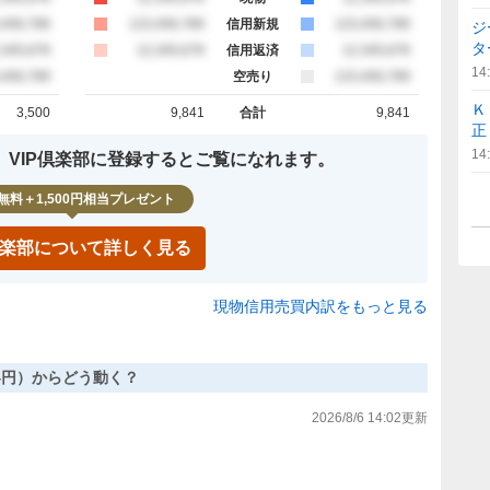
約定
,456,789
買約定
123,456,789
信用新規
売約定
123,456,789
ジ
タ
約定
,345,678
買約定
12,345,678
信用返済
売約定
12,345,678
14
約定
,456,789
空売り
売約定
123,456,789
Ｋ
3,500
9,841
合計
9,841
計
買約定 合計
売約定 合計
正
14
、VIP倶楽部に登録するとご覧になれます。
無料＋1,500円相当プレゼント
P倶楽部について詳しく見る
現物信用売買内訳をもっと見る
,804円）からどう動く？
2026/8/6 14:02
更新