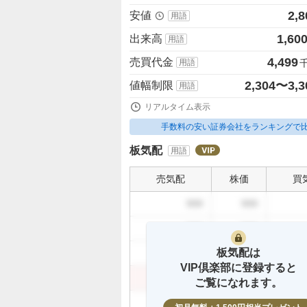
2,8
安値
用語
1,60
出来高
用語
4,499
売買代金
用語
2,304〜3,3
値幅制限
用語
リアルタイム表示
手数料の安い証券会社をランキングで
板気配
用語
売気配
株価
買
999
999
999
999
板気配は
999
999
VIP倶楽部に登録すると
999
999
ご覧になれます。
999