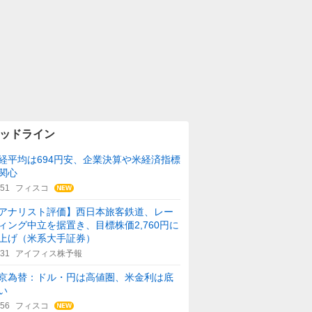
ッドライン
経平均は694円安、企業決算や米経済指標
関心
:51
フィスコ
アナリスト評価】西日本旅客鉄道、レー
ィング中立を据置き、目標株価2,760円に
上げ（米系大手証券）
:31
アイフィス株予報
京為替：ドル・円は高値圏、米金利は底
い
:56
フィスコ