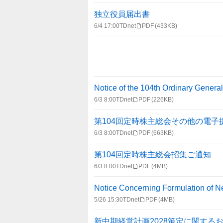
報
一
独立役員届出書
覧
6/4 17:00
TDnet
PDF
(433KB)
Notice of the 104th Ordinary Genera
6/3 8:00
TDnet
PDF
(226KB)
第104回定時株主総会その他の電
6/3 8:00
TDnet
PDF
(663KB)
第104回定時株主総会招集ご通知
6/3 8:00
TDnet
PDF
(4MB)
Notice Concerning Formulation of
5/26 15:30
TDnet
PDF
(4MB)
新中期経営計画2028策定に関する