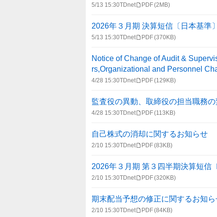
5/13 15:30
TDnet
PDF
(2MB)
2026年３月期 決算短信〔日本基準
5/13 15:30
TDnet
PDF
(370KB)
Notice of Change of Audit & Supervi
rs,Organizational and Personnel C
4/28 15:30
TDnet
PDF
(129KB)
監査役の異動、取締役の担当職務の
4/28 15:30
TDnet
PDF
(113KB)
自己株式の消却に関するお知らせ
2/10 15:30
TDnet
PDF
(83KB)
2026年３月期 第３四半期決算短
2/10 15:30
TDnet
PDF
(320KB)
期末配当予想の修正に関するお知ら
2/10 15:30
TDnet
PDF
(84KB)