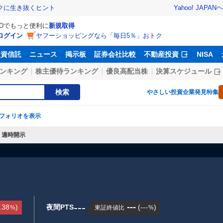
Yahoo! JAPAN
ヘ
トクに生き抜くヒント
IDでもっと便利に
新規取得
ログイン
ヤフーショッピングなら「毎日5％」おトク
投資信託
ニュース
掲示板
証券会社比較
不動産投資
NISA
ンキング
株主優待ランキング
優良高配当株
決算スケジュール
検索
やさしい投資
企業発見特集
フォリオを表示
適時開示
---
---
.38
)
夜間PTS
(
---
)
東証終値比
%
%