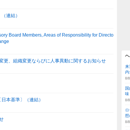
〕（連結）
sory Board Members, Areas of Responsibility for Directo
hange
ヘ
変更、組織変更ならびに人事異動に関するお知らせ
来
内
8/8
国
味
信〔日本基準〕（連結）
8/8
ロ
想
せ
8/8