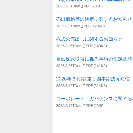
2025/9/3
TDnet
PDF
(90KB)
売出価格等の決定に関するお知らせ
2025/9/3
TDnet
PDF
(128KB)
株式の売出しに関するお知らせ
2025/8/26
TDnet
PDF
(149KB)
自己株式取得に係る事項の決定及び
2025/8/26
TDnet
PDF
(141KB)
2026年３月期 第１四半期決算短
2025/8/12
TDnet
PDF
(314KB)
コーポレート・ガバナンスに関する報告書 
2025/7/14
TDnet
PDF
(2MB)