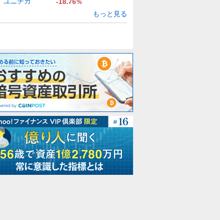
ユニチカ
-18.76
%
もっと見る