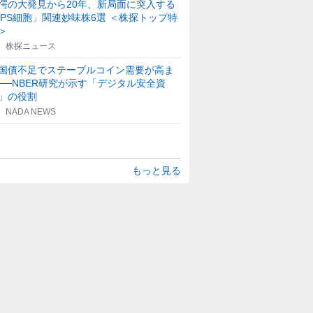
愕の大発見から20年、新局面に突入する
iPS細胞」関連妙味株6選 ＜株探トップ特
＞
株探ニュース
国債不足でステーブルコイン需要が高ま
──NBER研究が示す「デジタル安全資
」の役割
NADA NEWS
もっと見る