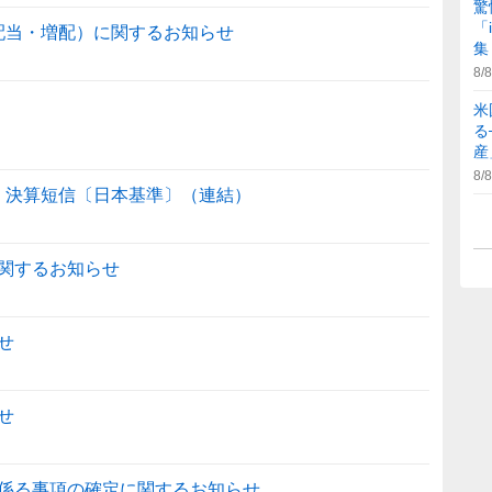
驚
「
間配当・増配）に関するお知らせ
集
8/8
米
る
産
8/8
期）決算短信〔日本基準〕（連結）
関するお知らせ
せ
せ
係る事項の確定に関するお知らせ