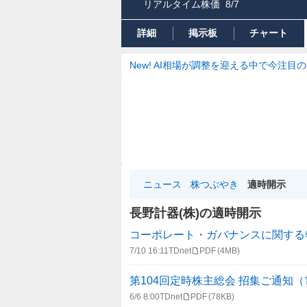
リアルタイム株価
8/7
詳細
掲示板
チャート
New! AI相場が調整を迎える中で今注目
ニュース
株つぶやき
適時開示
長野計器(株)の適時開示
適
コーポレート・ガバナンスに関する報告書 
時
7/10 16:11
TDnet
PDF
(4MB)
開
示
第104回定時株主総会 招集ご通知
情
6/6 8:00
TDnet
PDF
(78KB)