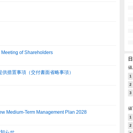
l Meeting of Shareholders
日
値
子提供措置事項（交付書面省略事項）
1
2
3
値
 New Medium-Term Management Plan 2028
1
2
お知らせ