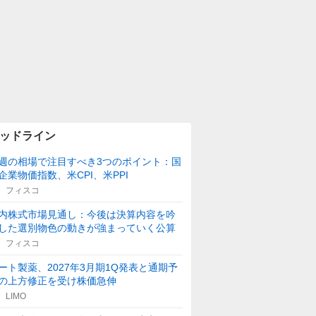
ッドライン
週の相場で注目すべき3つのポイント：国
企業物価指数、米CPI、米PPI
フィスコ
内株式市場見通し：今後は決算内容を吟
した選別物色の動きが強まっていく公算
フィスコ
ート製薬、2027年3月期1Q発表と通期予
の上方修正を受け株価急伸
LIMO