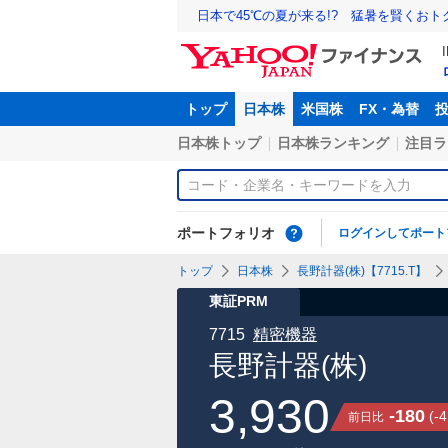
日本で45℃の夏が来る!? 猛暑を賢くお
トップ
日本株
米国株
FX・為替
日本株トップ
日本株ランキング
注目ラ
ポートフォリオ
ログインしてポート
トップ
日本株
長野計器(株)【7715.T】
東証PRM
7715
精密機器
長野計器(株)
3,930
-180
(
-4
前日比