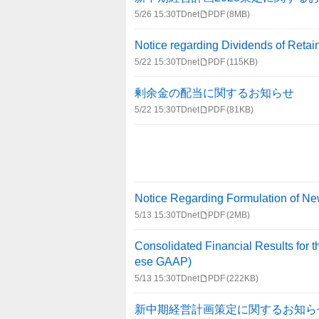
5/26 15:30
TDnet
PDF
(8MB)
Notice regarding Dividends of Reta
5/22 15:30
TDnet
PDF
(115KB)
剰余金の配当に関するお知らせ
5/22 15:30
TDnet
PDF
(81KB)
Notice Regarding Formulation of 
5/13 15:30
TDnet
PDF
(2MB)
Consolidated Financial Results for
ese GAAP)
5/13 15:30
TDnet
PDF
(222KB)
新中期経営計画策定に関するお知ら