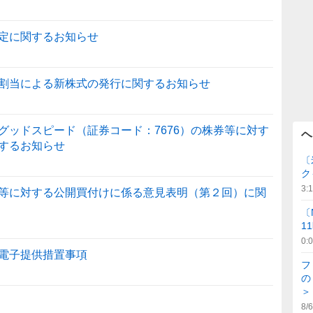
定に関するお知らせ
割当による新株式の発行に関するお知らせ
グッドスピード（証券コード：7676）の株券等に対す
ヘ
するお知らせ
〔
ク
3:
等に対する公開買付けに係る意見表明（第２回）に関
〔
1
0:
電子提供措置事項
フ
の
＞
8/6