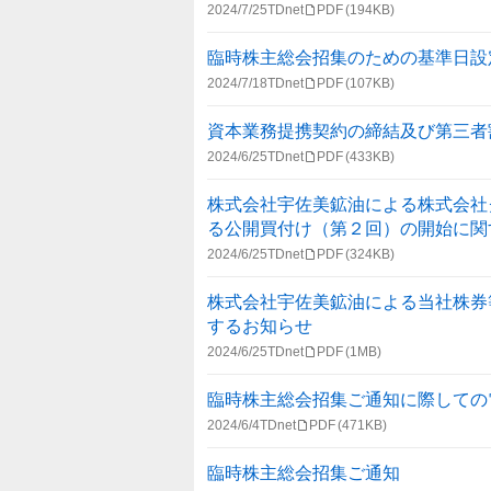
2024/7/25
TDnet
PDF
(194KB)
臨時株主総会招集のための基準日設
2024/7/18
TDnet
PDF
(107KB)
資本業務提携契約の締結及び第三者
2024/6/25
TDnet
PDF
(433KB)
株式会社宇佐美鉱油による株式会社
る公開買付け（第２回）の開始に関
2024/6/25
TDnet
PDF
(324KB)
株式会社宇佐美鉱油による当社株券
するお知らせ
2024/6/25
TDnet
PDF
(1MB)
臨時株主総会招集ご通知に際しての
2024/6/4
TDnet
PDF
(471KB)
臨時株主総会招集ご通知