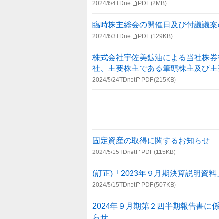
2024/6/4
TDnet
PDF
(2MB)
臨時株主総会の開催日及び付議議案
2024/6/3
TDnet
PDF
(129KB)
株式会社宇佐美鉱油による当社株券
社、主要株主である筆頭株主及び主
2024/5/24
TDnet
PDF
(215KB)
固定資産の取得に関するお知らせ
2024/5/15
TDnet
PDF
(115KB)
(訂正)「2023年９月期決算説明資
2024/5/15
TDnet
PDF
(507KB)
2024年９月期第２四半期報告書
らせ