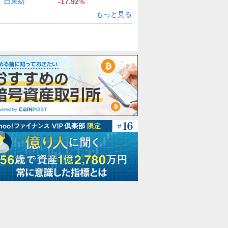
日東紡
-17.92
%
もっと見る