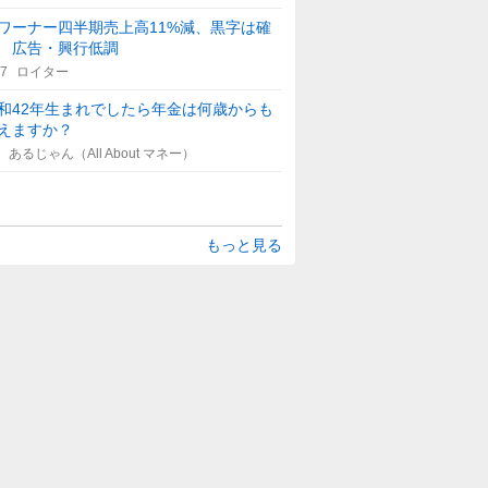
ワーナー四半期売上高11%減、黒字は確
 広告・興行低調
17
ロイター
和42年生まれでしたら年金は何歳からも
えますか？
あるじゃん（All About マネー）
もっと見る