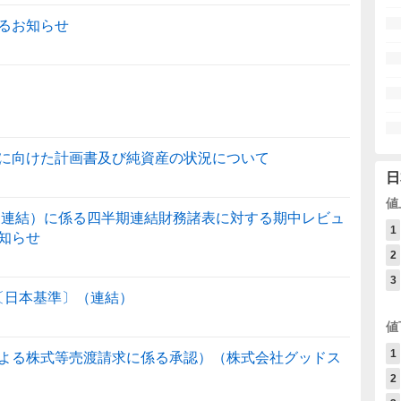
るお知らせ
に向けた計画書及び純資産の状況について
日
値
信（連結）に係る四半期連結財務諸表に対する期中レビュ
1
知らせ
2
3
信〔日本基準〕（連結）
値
1
よる株式等売渡請求に係る承認）（株式会社グッドス
2