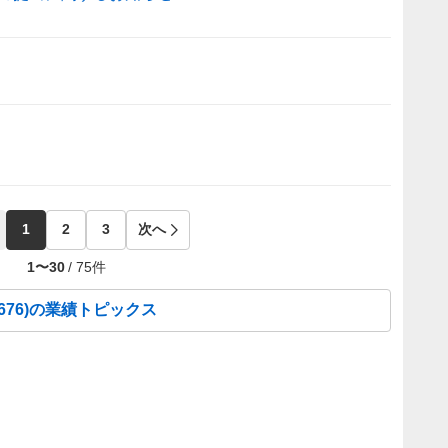
1
2
3
次へ
1
〜
30
/
75
件
676
)の業績トピックス