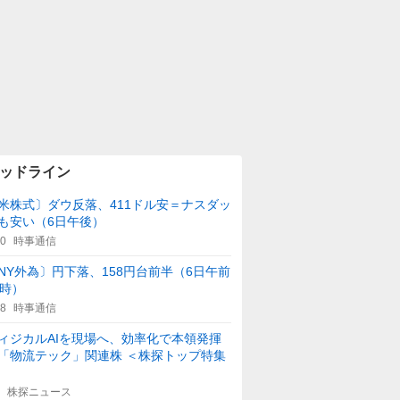
ッドライン
米株式〕ダウ反落、411ドル安＝ナスダッ
も安い（6日午後）
10
時事通信
NY外為〕円下落、158円台前半（6日午前
1時）
08
時事通信
ィジカルAIを現場へ、効率化で本領発揮
「物流テック」関連株 ＜株探トップ特集
株探ニュース