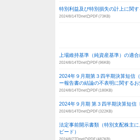
報
一
特別利益及び特別損失の計上に関す
覧
2024/8/14
TDnet
PDF
(73KB)
上場維持基準（純資産基準）の適合
2024/8/14
TDnet
PDF
(96KB)
2024年９月期第３四半期決算短
ー報告書の結論の不表明に関するお
2024/8/14
TDnet
PDF
(180KB)
2024年９月期 第３四半期決算短
2024/8/14
TDnet
PDF
(322KB)
法定事前開示書類（特別支配株主に
ピード）
2024/8/7
TDnet
PDF
(487KB)