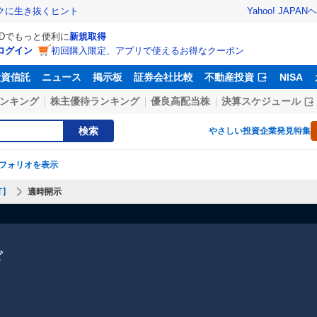
Yahoo! JAPAN
ヘ
トクに生き抜くヒント
IDでもっと便利に
新規取得
ログイン
初回購入限定、アプリで使えるお得なクーポン
投資信託
ニュース
掲示板
証券会社比較
不動産投資
NISA
ンキング
株主優待ランキング
優良高配当株
決算スケジュール
検索
やさしい投資
企業発見特集
フォリオを表示
T】
適時開示
ド