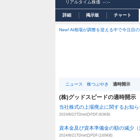
リアルタイム株価
--:--
詳細
掲示板
チャート
New! AI相場が調整を迎える中で今注目
ニュース
株つぶやき
適時開示
(株)グッドスピードの適時開示
適
当社株式の上場廃止に関するお知ら
時
2024/8/22
TDnet
PDF
(83KB)
開
示
資本金及び資本準備金の額の減少（
情
2024/8/21
TDnet
PDF
(100KB)