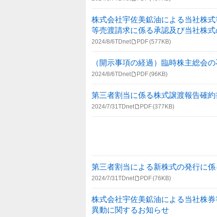
株式会社宇佐美鉱油による当社株式
等売渡請求に係る承認及び当社株式
2024/8/6
TDnet
PDF
(577KB)
（開示事項の経過）臨時株主総会の
2024/8/6
TDnet
PDF
(96KB)
第三者割当に係る株式譲渡報告確約
2024/7/31
TDnet
PDF
(377KB)
第三者割当による新株式の発行に係
2024/7/31
TDnet
PDF
(76KB)
株式会社宇佐美鉱油による当社株券
異動に関するお知らせ