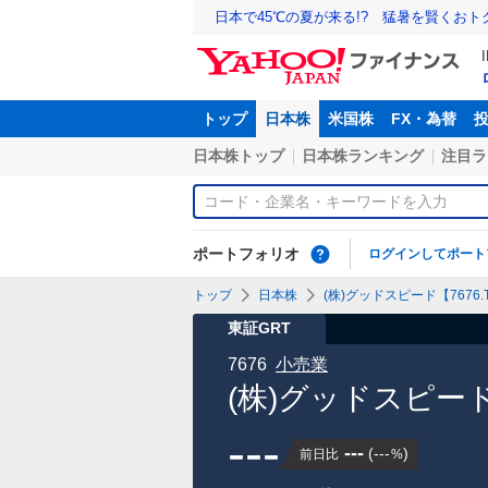
日本で45℃の夏が来る!? 猛暑を賢くお
トップ
日本株
米国株
FX・為替
日本株トップ
日本株ランキング
注目ラ
ポートフォリオ
ログインしてポート
トップ
日本株
(株)グッドスピード【7676.
東証GRT
7676
小売業
(株)グッドスピー
---
---
(
---
)
前日比
%