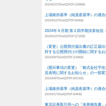
2024/5/15
TDnet
PDF
(189KB)
上場維持基準（純資産基準）の適合
2024/5/15
TDnet
PDF
(94KB)
2024年９月期 第２四半期決算短
2024/5/15
TDnet
PDF
(272KB)
（変更）公開買付届出書の訂正届出
対する公開買付けの開始に関するお
2024/5/9
TDnet
PDF
(149KB)
（開示事項の変更）「株式会社宇佐
見表明に関するお知らせ」の一部変
2024/5/9
TDnet
PDF
(651KB)
上場維持基準（純資産基準）の適合
2024/5/1
TDnet
PDF
(94KB)
東京証券取引所への「改善報告書」