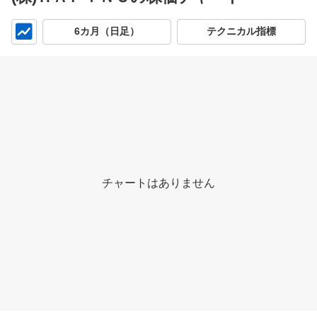
チ
6カ月（日足）
テクニカル指標
ャ
ー
ト
チャートはありません