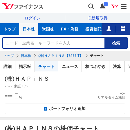
i
ログイン
ID新規取得
主
トップ
日本株
米国株
FX・為替
投資信託
ニュース
な
サ
銘
検索
ー
柄
ビ
を
トップ
日本株
(株)ＨＡＰｉＮＳ【7577.T】
チャート
ス
検
索
詳細
掲示板
チャート
ニュース
株つぶやき
決算
(株)ＨＡＰｉＮＳ
7577
東証JQS
---
---
--:--
リアルタイム株価
---
%
ポートフォリオ追加
(株)ＨＡＰｉＮＳの株価チャート