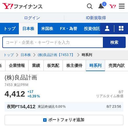
i
ログイン
ID新規取得
主
トップ
日本株
米国株
FX・為替
投資信託
ニュース
な
サ
銘
検索
ー
柄
ビ
を
トップ
日本株
(株)良品計画【7453.T】
時系列
ス
検
索
当
企業情報
業績
板気配
株主優待
時系列
売買内訳
(株)良品計画
7453
東証PRM
4,412
+17
8/7
リアルタイム株価
+0.39
%
4,412
夜間PTS
東証終値比
0.00
%
8/7 23:56
ポートフォリオ追加