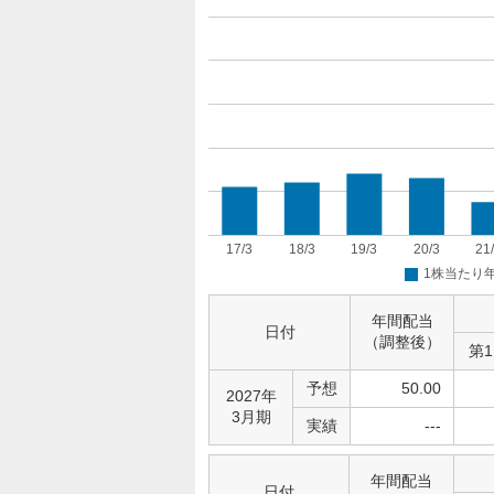
年間配当
日付
（調整後）
第
予想
50.00
2027年
3月期
実績
---
年間配当
日付