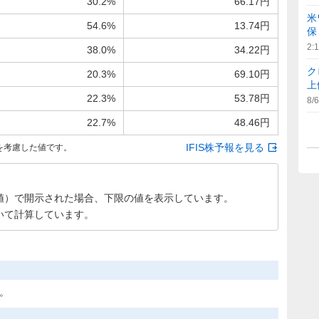
30.2%
66.17円
米
54.6%
13.74円
保
2:
38.0%
34.22円
ク
20.3%
69.10円
上
22.3%
53.78円
8/6
22.7%
48.46円
IFIS株予報を見る
を考慮した値です。
値）で開示された場合、下限の値を表示しています。
いて計算しています。
た。