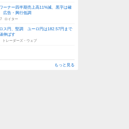
ワーナー四半期売上高11%減、黒字は確
 広告・興行低調
17
ロイター
ロス円、堅調 ユーロ円は182.57円まで
値伸ばす
トレーダーズ・ウェブ
もっと見る