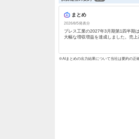
まとめ
2026/8/5
発表分
プレス工業の2027年3月期第1四半
大幅な増収増益を達成しました。売上高は
終利益は76.2%増の24億円を記録
円が予定されています。
AIまとめの出力結果について当社は要約の正