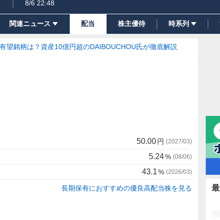
8/6 22:48
関連ニュース
配当
株主優待
時系列
の有望銘柄は？資産10億円超のDAIBOUCHOU氏が徹底解説
50.00
円
(
2027/03
)
5.24
%
(
08/06
)
43.1
%
(
2026/03
)
最
長期保有におすすめの優良高配当株を見る