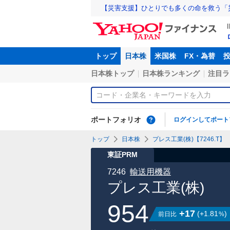
【災害支援】ひとりでも多くの命を救う「
トップ
日本株
米国株
FX・為替
日本株トップ
日本株ランキング
注目ラ
ポートフォリオ
ログインしてポート
トップ
日本株
プレス工業(株)【7246.T】
東証PRM
7246
輸送用機器
プレス工業(株)
954
+17
(
+1.81
)
前日比
%