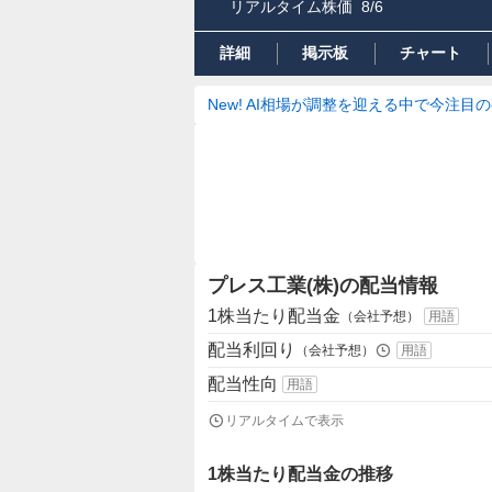
リアルタイム株価
8/6
詳細
掲示板
チャート
New! AI相場が調整を迎える中で今注目
プレス工業(株)の配当情報
1株当たり配当金
（会社予想）
用語
配当利回り
（会社予想）
用語
配当性向
用語
リアルタイムで表示
1株当たり配当金の推移