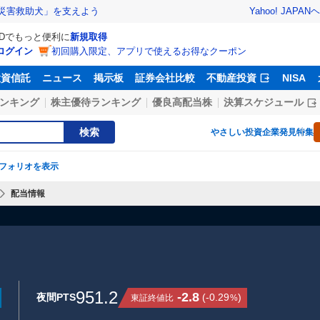
Yahoo! JAPAN
ヘ
災害救助犬」を支えよう
IDでもっと便利に
新規取得
ログイン
初回購入限定、アプリで使えるお得なクーポン
投資信託
ニュース
掲示板
証券会社比較
不動産投資
NISA
ンキング
株主優待ランキング
優良高配当株
決算スケジュール
検索
やさしい投資
企業発見特集
フォリオを表示
配当情報
951.2
-2.8
夜間PTS
(
-0.29
)
東証終値比
%