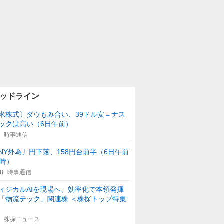
ッドライン
米株式〕ダウもみ合い、39ドル安＝ナス
ックは高い（6日午前）
時事通信
NY外為〕円下落、158円台前半（6日午前
1時）
08
時事通信
ィジカルAIを現場へ、効率化で本領発揮
「物流テック」関連株 ＜株探トップ特集
株探ニュース