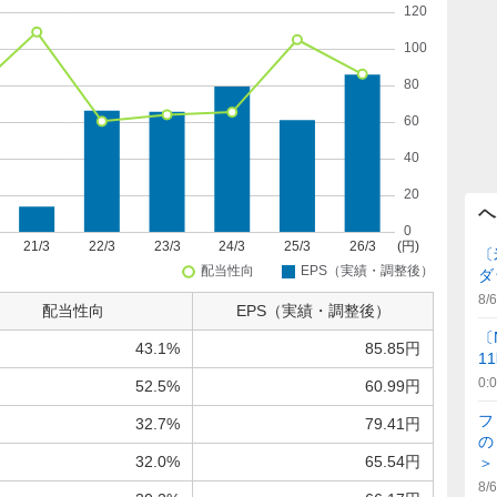
ヘ
〔
ダ
8/6
配当性向
EPS（実績・調整後）
〔
43.1%
85.85円
1
0:
52.5%
60.99円
フ
32.7%
79.41円
の
32.0%
65.54円
＞
8/6