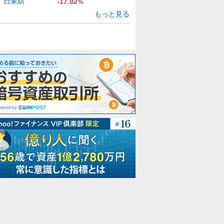
日東紡
-17.92
%
もっと見る