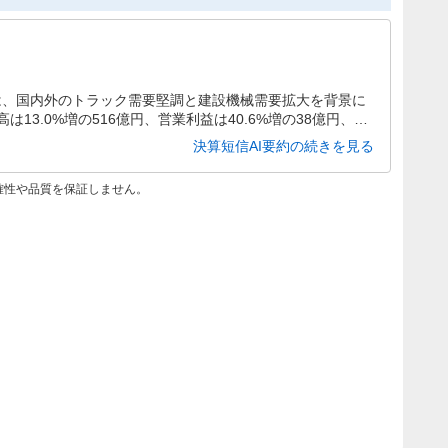
期は、国内外のトラック需要堅調と建設機械需要拡大を背景に
13.0%増の516億円、営業利益は40.6%増の38億円、最
。通期予想は減収減益見込みながら、配当は前期比増額の年50
決算短信AI要約の続きを見る
確性や品質を保証しません。