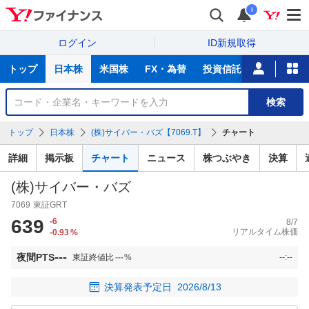
i
ログイン
ID新規取得
主
トップ
日本株
米国株
FX・為替
投資信託
ニュース
な
サ
銘
検索
ー
柄
ビ
を
トップ
日本株
(株)サイバー・バズ【7069.T】
チャート
ス
検
索
詳細
掲示板
チャート
ニュース
株つぶやき
決算
(株)サイバー・バズ
7069
東証GRT
639
-6
8/7
リアルタイム株価
-0.93
%
---
夜間PTS
東証終値比
---
%
--:--
決算発表予定日
2026/8/13