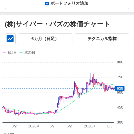
ポートフォリオ追加
(株)サイバー・バズの株価チャート
チ
6カ月（日足）
テクニカル指標
ャ
ー
移5日
移25日
ト
900
750
639
600
450
300
3/2
2026/4
5/7
6/2
2026/7
8/3