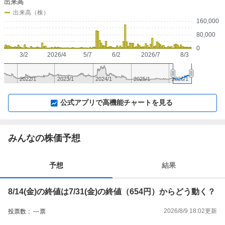
出来高
出来高（株）
160,000
80,000
0
3/2
2026/4
5/7
6/2
2026/7
8/3
2022/1
2023/1
2024/1
2025/1
2026/1
▼
⛶
▲
⛶
公式アプリで高機能チャートを見る
みんなの株価予想
予想
結果
8/14(金)の終値は7/31(金)の終値（654円）からどう動く？
2026/8/9 18:02
更新
投票数：
---
票