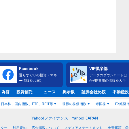
Facebook
VIP倶楽部
選りすぐりの投資・マネ
データのダウンロードほ
ー情報をお届け
かVIP専用の情報を入手
・為替
投資信託
ニュース
掲示板
証券会社比較
不動産投
日本株、国内指数、ETF、REIT等
世界の株価指数
米国株
FX経済
Yahoo!ファイナンス
Yahoo! JAPAN
ンター
利用規約
広告掲載について
メディアステートメント
免責事項（必