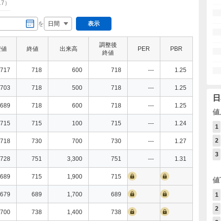
17
）
を
表示
調整後
安値
終値
出来高
PER
PBR
終値
717
718
600
718
---
1.25
703
718
500
718
---
1.25
日
689
718
600
718
---
1.25
値
715
715
100
715
---
1.24
1
2
718
730
700
730
---
1.27
3
728
751
3,300
751
---
1.31
689
715
1,900
715
値
679
689
1,700
689
1
2
700
738
1,400
738