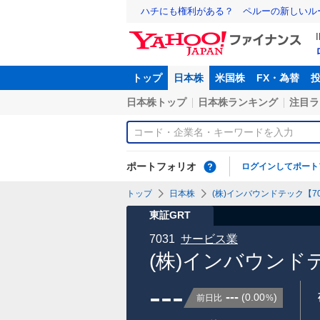
ハチにも権利がある？ ペルーの新しいル
トップ
日本株
米国株
FX・為替
日本株トップ
日本株ランキング
注目ラ
ポートフォリオ
ログインしてポート
トップ
日本株
(株)インバウンドテック【70
東証GRT
7031
サービス業
(株)インバウンド
---
---
(
0.00
)
前日比
%