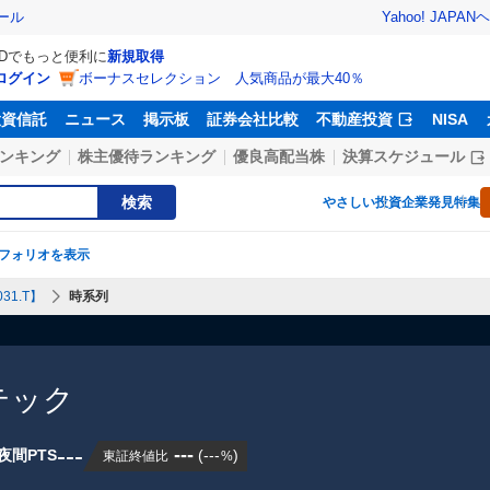
Yahoo! JAPAN
ヘ
ール
IDでもっと便利に
新規取得
ログイン
ボーナスセレクション 人気商品が最大40％
投資信託
ニュース
掲示板
証券会社比較
不動産投資
NISA
ンキング
株主優待ランキング
優良高配当株
決算スケジュール
検索
やさしい投資
企業発見特集
フォリオを表示
31.T】
時系列
テック
---
---
夜間PTS
(
---
)
東証終値比
%