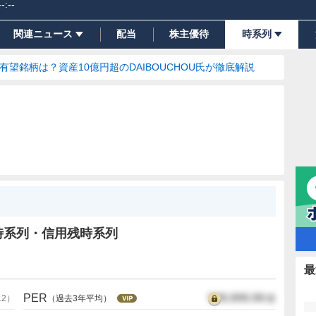
--:--
関連ニュース
配当
株主優待
時系列
の有望銘柄は？資産10億円超のDAIBOUCHOU氏が徹底解説
時系列・信用残時系列
最
PER
999,999.99
倍
12
）
（過去3年平均）