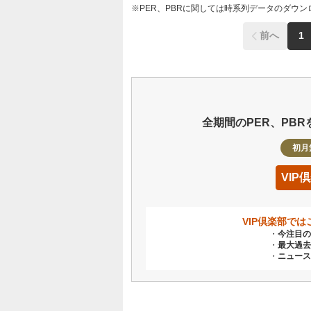
PER、PBRに関しては時系列データのダウ
前へ
1
全期間のPER、PB
初月
VI
VIP倶楽部で
今注目の
最大過去
ニュース