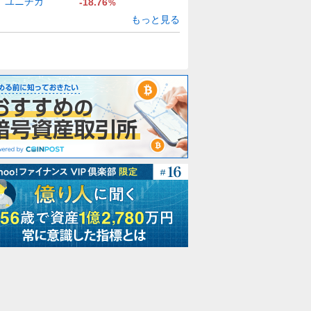
ユニチカ
-18.76
%
もっと見る