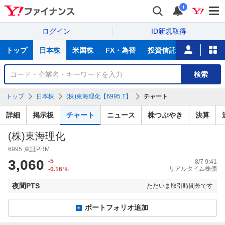
i
ログイン
ID新規取得
主
トップ
日本株
米国株
FX・為替
投資信託
ニュース
な
サ
銘
検索
ー
柄
ビ
を
トップ
日本株
(株)東海理化【6995.T】
チャート
ス
検
索
詳細
掲示板
チャート
ニュース
株つぶやき
決算
(株)東海理化
6995
東証PRM
3,060
-5
8/7 9:41
リアルタイム株価
-0.16
%
夜間PTS
ただいま取引時間外です
ポートフォリオ追加