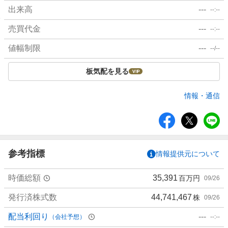
出来高
---
--:--
売買代金
---
--:--
値幅制限
---
--/--
板気配を見る
情報・通信
シ
ェ
ア
参考指標
情報提供元について
時価総額
35,391
百万円
09/26
発行済株式数
44,741,467
株
09/26
配当利回り
---
（会社予想）
--:--