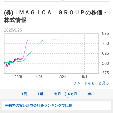
(株)ＩＭＡＧＩＣＡ ＧＲＯＵＰの株価・
株式情報
2025/9/26
株
875
価
チ
750
ャ
ー
625
ト
500
375
4/28
6/9
7/22
9/1
チャートをもっと見る
1日
1週
1カ月
6カ月
1年
お
手数料の安い証券会社をランキングで比較
知