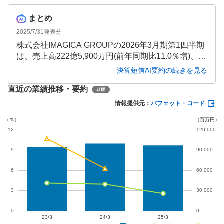
まとめ
2025/7/31
発表分
株式会社IMAGICA GROUPの2026年3月期第1四半期
は、売上高222億5,900万円(前年同期比11.0％増)、営
業利益2億2,000万円と増収増益となりました。映像
決算短信AI要約の続きを見る
制作技術サービス事業の回復が全体を牽引し、前年
直近の業績推移・要約
同期の営業損失から黒字転換を果たしています。一
方で、三日月株式会社による公開買付けにより上場
情報提供元：
バフェット・コード
廃止が予定されており、今後の事業展開に注目が集
まります。