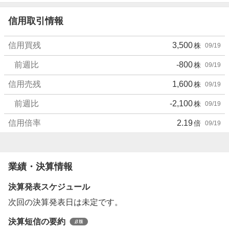
信用取引情報
信用買残
3,500
株
09/19
前週比
-800
株
09/19
信用売残
1,600
株
09/19
前週比
-2,100
株
09/19
信用倍率
2.19
倍
09/19
業績・決算情報
決算発表スケジュール
次回の決算発表日は未定です。
決算短信の要約