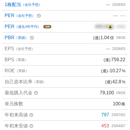
1株配当
---
（会社予想）
2026/03
PER
---
（会社予想）
--:--
PER
000.00
倍
（過去3年平均）
00/00
PBR
1.04
(連)
倍
（実績）
09/26
EPS
---
（会社予想）
2026/03
BPS
759.22
(連)
（実績）
ROE
-10.27
(連)
%
（実績）
自己資本比率
42.8
(連)
%
（実績）
最低購入代金
79,100
09/26
単元株数
100
株
年初来高値
797
25/07/02
年初来安値
453
25/04/07