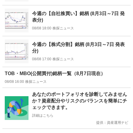
今週の【自社株買い】銘柄 (8月3日～7日 発
表分)
08/08 18:00
株探ニュース
今週の【株式分割】銘柄 (8月3日～7日 発表
分)
08/08 17:00
株探ニュース
TOB・MBO(公開買付)銘柄一覧（8月7日現在）
08/08 16:00
株探ニュース
お
あなたのポートフォリオを診断してみません
知
か？資産配分やリスクのバランスを簡単にチ
ら
ェックできます。
せ
詳細はこちら
提供：資産運用ナビ