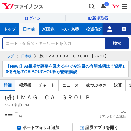
i
ログイン
ID新規取得
主
トップ
日本株
米国株
FX・為替
投資信託
ニュース
な
サ
銘
検索
ー
柄
ビ
を
トップ
日本株
(株)ＩＭＡＧＩＣＡ ＧＲＯＵＰ【6879.T】
ス
検
お
索
【New!】AI相場が調整を迎える中で今注目の有望銘柄は？資産1
知
0億円超のDAIBOUCHOU氏が徹底解説
ら
せ
詳細
掲示板
チャート
ニュース
株つぶやき
決算
(株)ＩＭＡＧＩＣＡ ＧＲＯＵＰ
6879
東証PRM
---
---
--:--
リアルタイム株価
---
%
ポートフォリオ追加
証券アプリを開く