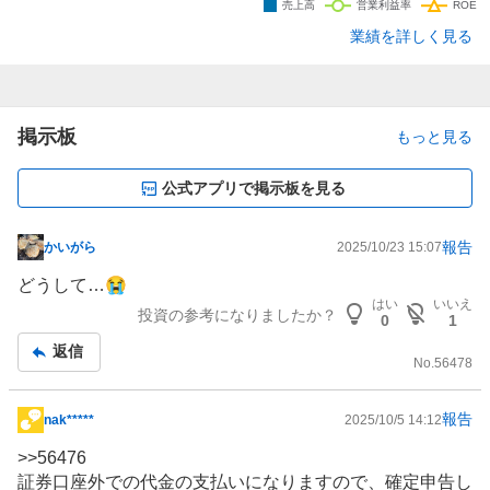
業績を詳しく見る
掲示板
もっと見る
公式アプリで掲示板を見る
報告
かいがら
2025/10/23 15:07
掲
示
どうして…😭
板
はい
いいえ
投資の参考になりましたか？
0
1
記
返信
事
No.
56478
報告
nak*****
2025/10/5 14:12
掲
示
>>
56476
板
証券口座外での代金の支払いになりますので、確定申告し