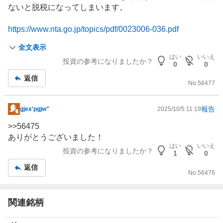
記
ないと脱税になってしまいます。
事
https://www.nta.go.jp/topics/pdf/0023006-036.pdf
全文表示
＞国税庁においては、申告が必要と⾒込まれるにもかかわ
はい
いいえ
投資の参考になりましたか？
らず、無申告となっている方に対して、
0
0
＞今後、積極的に調査等を⾏うなど、適切に対応してまい
返信
ります。
No.
56477
報告
gjex'pgjw"
2025/10/5 11:19
掲
示
>>
56475
板
ありがとうございました！
記
はい
いいえ
投資の参考になりましたか？
1
0
事
返信
No.
56476
関連銘柄