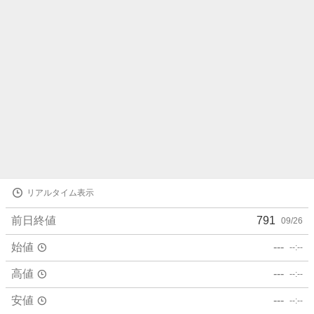
ら
せ
株
リアルタイム表示
価
詳
前日終値
791
09/26
細
値
始値
---
--:--
高値
---
--:--
安値
---
--:--