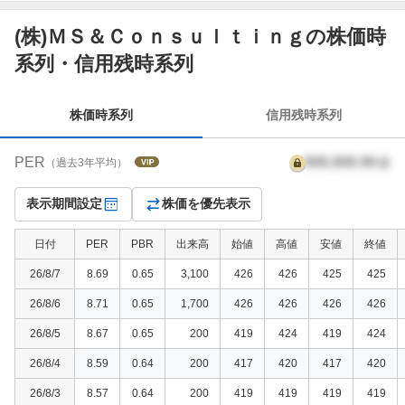
(株)ＭＳ＆Ｃｏｎｓｕｌｔｉｎｇの株価時
株
系列・信用残時系列
価
時
系
株価時系列
信用残時系列
列
PER
999,999.99
倍
（過去3年平均）
表示期間設定
株価を優先表示
日付
PER
PBR
出来高
始値
高値
安値
終値
26/8/7
8.69
0.65
3,100
426
426
425
425
26/8/6
8.71
0.65
1,700
426
426
426
426
26/8/5
8.67
0.65
200
419
424
419
424
26/8/4
8.59
0.64
200
417
420
417
420
26/8/3
8.57
0.64
200
419
419
419
419