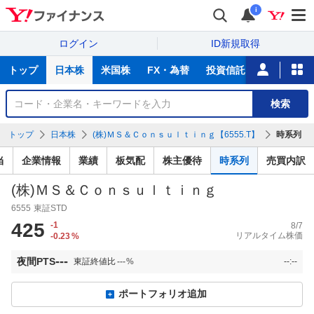
i
ログイン
ID新規取得
主
トップ
日本株
米国株
FX・為替
投資信託
ニュース
な
サ
銘
検索
ー
柄
ビ
を
トップ
日本株
(株)ＭＳ＆Ｃｏｎｓｕｌｔｉｎｇ【6555.T】
時系列
ス
検
索
当
企業情報
業績
板気配
株主優待
時系列
売買内訳
(株)ＭＳ＆Ｃｏｎｓｕｌｔｉｎｇ
6555
東証STD
425
-1
8/7
リアルタイム株価
-0.23
%
---
夜間PTS
東証終値比
---
%
--:--
ポートフォリオ追加