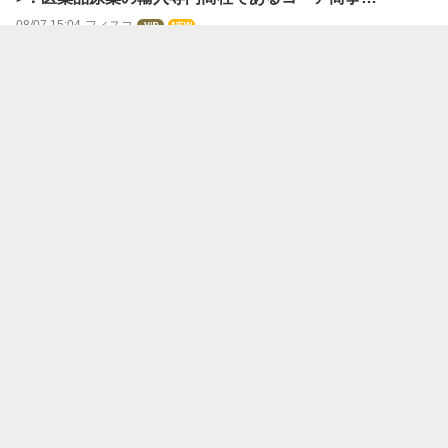
08/07 15:04
フィスコ
【決算速報】ＧＬテクノ、4-6月期(1Q)経常は48％増益で
着地
08/07 15:03
株探ニュース
【決算速報】ソディック、今期経常を65％上方修正・8期
ぶり最高益更新へ
08/07 15:03
株探ニュース
【決算速報】コムシスＨＤ、4-6月期(1Q)経常は28％増益
で着地
08/07 15:03
株探ニュース
【決算速報】ＫＹＣＯＭ、4-6月期(1Q)経常は6％増益で着
地
08/07 15:03
株探ニュース