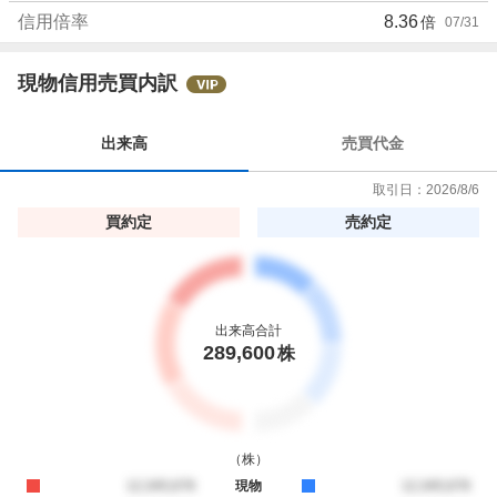
信用倍率
8.36
倍
07/31
現物信用売買内訳
出来高
売買代金
取引日：
2026/8/6
買約定
売約定
出来高合計
289,600
株
（
株
）
買約定
12,345,678
現物
売約定
12,345,678