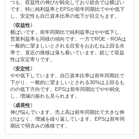
つも、収益性の伸びが鈍化しており総合では横ばい
です。特に純利益率とEPSが前年同期比でやや低下
し、安定性も自己資本比率の低下が目立ちます。
〈収益性〉
横ばいです。前年同期比で純利益率はやや低下し、
営業利益率も同様の傾向です。一方でROE・ROAは
一般的に望ましいとされる目安をおおむね上回る水
準で、直近の推移は落ち着いています。総じて収益
性は安定寄りです。
〈安定性〉
やや低下しています。自己資本比率は前年同期比で
下がり、一般的に望ましいとされる30%は上回るも
のの低下方向です。EPSは前年同期比でやや鈍化
し、増減の振れも見られます。
〈成長性〉
伸び悩んでいます。売上高は前年同期比で大きな伸
びはなく、増減を繰り返しています。EPSは前年同
期比で弱含みの推移です。