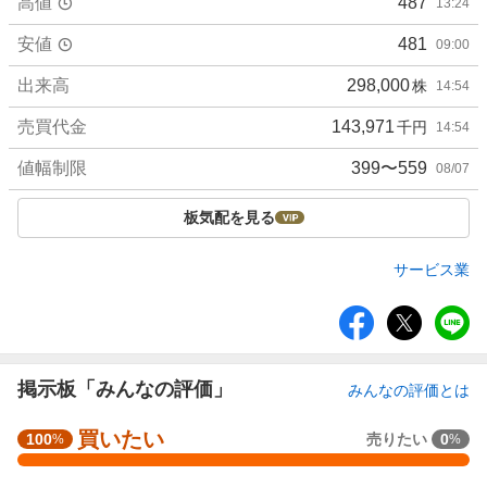
高値
487
13:24
安値
481
09:00
出来高
298,000
株
14:54
売買代金
143,971
千円
14:54
値幅制限
399〜559
08/07
板気配を見る
サービス業
シ
ェ
ア
掲示板「みんなの評価」
みんなの評価とは
買いたい
強
100
売りたい
0
%
%
く