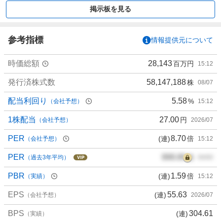
買
掲示板を見る
い
た
い
参考指標
情報提供元について
1
0
時価総額
28,143
百万円
15:12
0
%
発行済株式数
58,147,188
株
08/07
、
買
配当利回り
5.58
%
（会社予想）
15:12
い
た
1株配当
27.00
円
（会社予想）
2026/07
い
PER
8.70
(連)
倍
（会社予想）
15:12
0
%
PER
000.00
倍
（過去3年平均）
00/00
、
様
PBR
1.59
(連)
倍
（実績）
15:12
子
EPS
55.63
(連)
見
（会社予想）
2026/07
0
BPS
304.61
(連)
（実績）
%