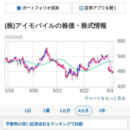
ポートフォリオ追加
証券アプリを開く
(株)アイモバイルの株価・株式情報
2026/8/6
株
600
価
チ
540
ャ
ー
ト
480
420
2/16
3/30
5/11
6/22
8/3
チャートをもっと見る
1日
1週
1カ月
6カ月
1年
お
手数料の安い証券会社をランキングで比較
知