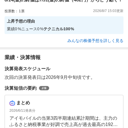
2026/8/7 15:03
更新
投票数：
1
票
上昇
予想の理由
業績
0
%
ニュース
0
%
テクニカル
100
%
みんなの株価予想を詳しく見る
業績・決算情報
決算発表スケジュール
次回の決算発表日は2026年9月中旬頃です。
決算短信の要約
まとめ
2026/6/11
発表分
アイモバイルの当第3四半期連結累計期間は、主力の
ふるさと納税事業が好調で売上高が過去最高の192.0