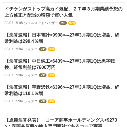
イチケンがストップ高カイ気配、２７年３月期業績予想の
上方修正と配当の増額で買い人気
08/07 15:05
ウエルスアドバイザー
【決算速報】日本電計<9908>---27年3月期1Qは増益、経
常利益は299.4％増
08/07 15:04
フィスコ
【決算速報】中日鋳工<6439>---27年3月期1Qは黒字転
換、経常利益は7600万円
08/07 15:04
フィスコ
【決算速報】宇野沢鉄<6396>---27年3月期1Qは増益、経
常利益は110.1％増
08/07 15:04
フィスコ
【通期決算発表】 コーア商事ホールディングス<9273
>：医薬品原薬の輸入専門商社であるコーア商事…