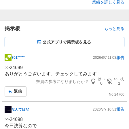
業績を詳しく見る
掲示板
もっと見る
公式アプリで掲示板を見る
報告
701*****
2026/8/7 11:03
掲
示
>>
24699
板
ありがとうございます。チェックしてみます！
記
はい
いいえ
投資の参考になりましたか？
0
1
事
返信
No.
24700
報告
なんて日だ
2026/8/7 10:51
掲
示
>>
24698
板
今日決算なので