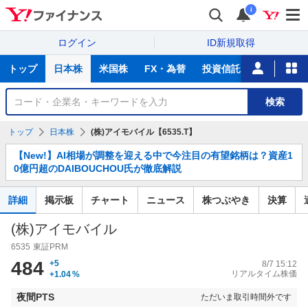
i
ログイン
ID新規取得
主
トップ
日本株
米国株
FX・為替
投資信託
ニュース
な
サ
銘
検索
ー
柄
ビ
を
トップ
日本株
(株)アイモバイル【6535.T】
ス
検
お
索
【New!】AI相場が調整を迎える中で今注目の有望銘柄は？資産1
知
0億円超のDAIBOUCHOU氏が徹底解説
ら
せ
詳細
掲示板
チャート
ニュース
株つぶやき
決算
(株)アイモバイル
6535
東証PRM
484
+5
8/7 15:12
リアルタイム株価
+1.04
%
夜間PTS
ただいま取引時間外です