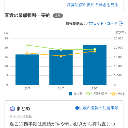
8億円(前年同期比103.0%増)となりました。一方、利
決算短信AI要約の続きを見る
益面ではアドネットワーク事業の収益基盤改善が途
直近の業績推移・要約
上にあり、営業利益33.77億円(同85.0%)、経常利益3
4.91億円(同88.2%)と減益となりました。通期予想は
情報提供元：
バフェット・コード
据え置かれ、増収増益を見込んでいます。
生成AI情報の注意事項
まとめ
2026/6/13
更新
過去12四半期は業績がやや弱い動きから持ち直しつ