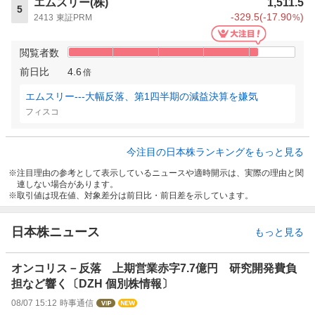
エムスリー(株)
1,511.5
5
-329.5
(
-17.90
)
2413
東証PRM
%
閲覧者数
前日比
4.6
倍
エムスリー---大幅反落、第1四半期の減益決算を嫌気
フィスコ
今注目の日本株ランキングをもっと見る
注目理由の参考として表示しているニュースや適時開示は、実際の理由と関
連しない場合があります。
取引値は現在値、対象差分は前日比・前日差を示しています。
日本株ニュース
もっと見る
オンコリス－反落 上期営業赤字7.7億円 研究開発費負
担など響く〔DZH 個別株情報〕
08/07 15:12
時事通信