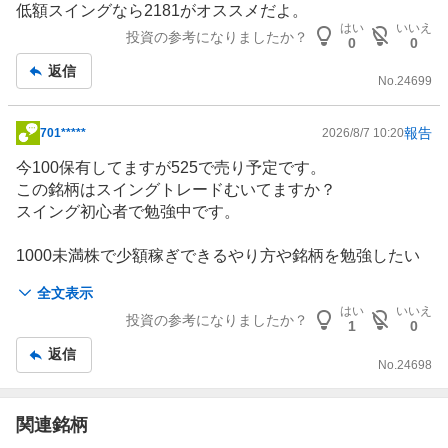
記
低額スイングなら2181がオススメだよ。
事
はい
いいえ
投資の参考になりましたか？
0
0
返信
No.
24699
報告
701*****
2026/8/7 10:20
掲
示
今100保有してますが525で売り予定です。
板
この銘柄はスイングトレードむいてますか？
記
スイング初心者で勉強中です。
事
1000未満株で少額稼ぎできるやり方や銘柄を勉強したい
です。
全文表示
はい
いいえ
投資の参考になりましたか？
1
0
返信
No.
24698
関連銘柄