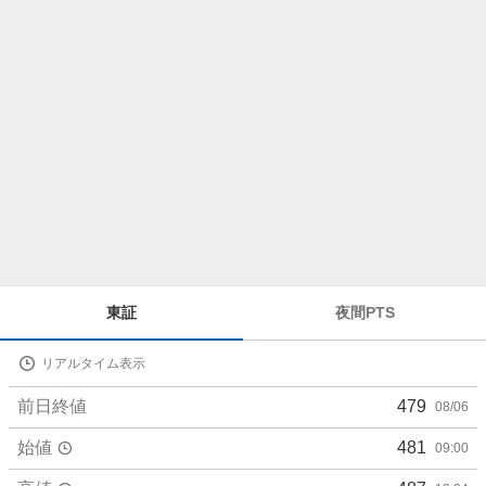
ら
せ
株
東証
夜間PTS
価
詳
リアルタイム表示
細
値
前日終値
479
08/06
始値
481
09:00