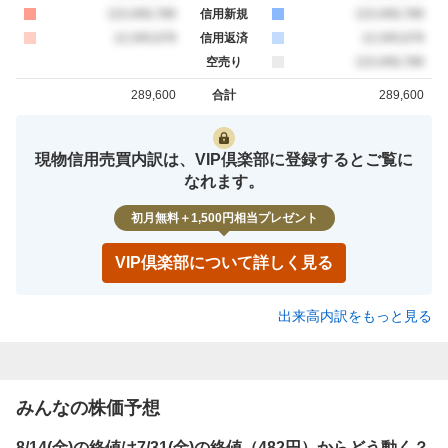
買約定
123,456,789
信用新規
売約定
123,456,789
買約定
12,345,678
信用返済
売約定
12,345,678
空売り
売約定
123,456,789
289,600
合計
289,600
買約定
売約定
現物信用売買内訳は、VIP倶楽部に登録するとご覧に
なれます。
初月無料＋1,500円相当プレゼント
VIP倶楽部について詳しく見る
出来高内訳をもっと見る
みんなの株価予想
8/14(金)の終値は7/31(金)の終値（482円）からどう動く？