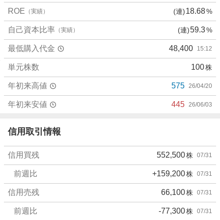
、
ROE
18.68
(連)
%
（実績）
売
り
自己資本比率
59.3
(連)
%
（実績）
た
最低購入代金
48,400
15:12
い
0
単元株数
100
株
%
、
年初来高値
575
26/04/20
強
く
年初来安値
445
26/06/03
売
り
信用取引情報
た
い
信用買残
552,500
株
07/31
0
%
前週比
+159,200
株
07/31
信用売残
66,100
株
07/31
前週比
-77,300
株
07/31