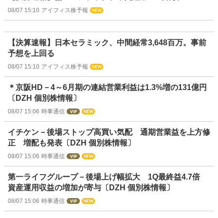
08/07 15:10
アイフィス株予報
【決算速報】日本セラミック、中間経常3,648百万。事前
予想を上回る
08/07 15:10
アイフィス株予報
＊京阪HD－4～6月期の連結営業利益は1.3%増の131億円
〔DZH 個別株情報〕
08/07 15:06
時事通信
イチケン－後場ストップ高買い気配 通期営業益を上方修
正 増配も発表〔DZH 個別株情報〕
08/07 15:06
時事通信
第一ライフグループ－後場上げ幅拡大 1Q最終益4.7倍
資産運用収益の増加が寄与〔DZH 個別株情報〕
08/07 15:06
時事通信