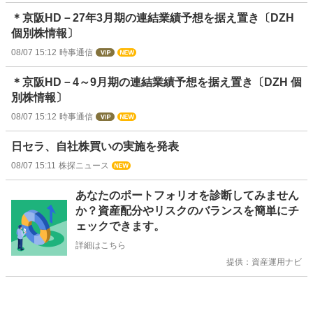
＊京阪HD－27年3月期の連結業績予想を据え置き〔DZH
個別株情報〕
08/07 15:12
時事通信
＊京阪HD－4～9月期の連結業績予想を据え置き〔DZH 個
別株情報〕
08/07 15:12
時事通信
日セラ、自社株買いの実施を発表
08/07 15:11
株探ニュース
お
あなたのポートフォリオを診断してみません
知
か？資産配分やリスクのバランスを簡単にチ
ら
ェックできます。
せ
詳細はこちら
提供：資産運用ナビ