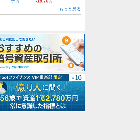
ユニチカ
-18.76
%
もっと見る