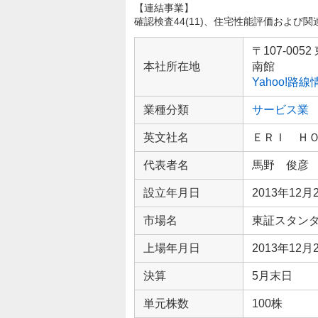
【連結事業】
確認検査44(11)、住宅性能評価および関連18(
企
業
〒107-0
情
本社所在地
南館
報
Yahoo!路
業種分類
サービス業
英文社名
ＥＲＩ Ｈ
代表者名
馬野 俊彦
設立年月日
2013年12月
市場名
東証スタン
上場年月日
2013年12月
決算
5月末日
単元株数
100株