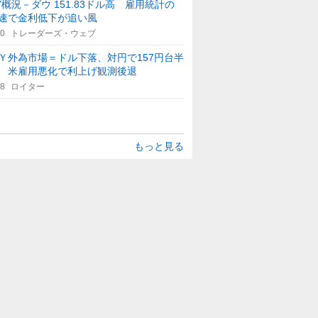
Y概況－ダウ 151.83ドル高 雇用統計の
速で金利低下が追い風
50
トレーダーズ・ウェブ
Ｙ外為市場＝ドル下落、対円で157円台半
 米雇用悪化で利上げ観測後退
48
ロイター
もっと見る