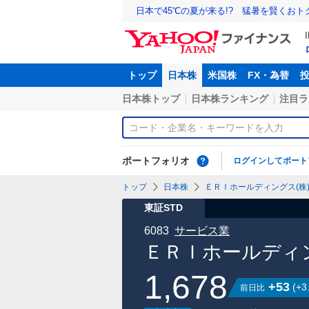
日本で45℃の夏が来る!? 猛暑を賢くお
トップ
日本株
米国株
FX・為替
日本株トップ
日本株ランキング
注目ラ
ポートフォリオ
ログインしてポート
トップ
日本株
ＥＲＩホールディングス(株)【
東証STD
6083
サービス業
ＥＲＩホールディン
1,678
+53
(
+3
前日比