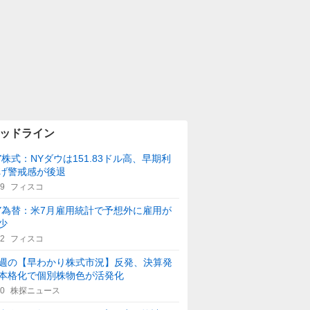
ッドライン
Y株式：NYダウは151.83ドル高、早期利
げ警戒感が後退
29
フィスコ
Y為替：米7月雇用統計で予想外に雇用が
少
42
フィスコ
週の【早わかり株式市況】反発、決算発
本格化で個別株物色が活発化
40
株探ニュース