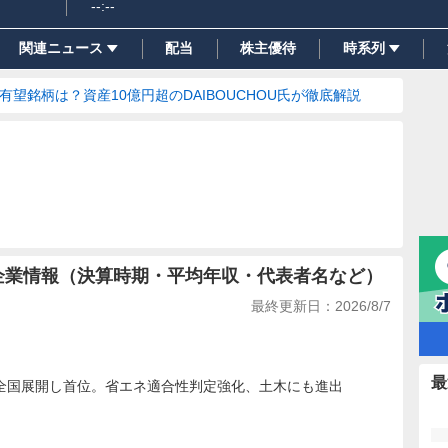
--:--
関連ニュース
配当
株主優待
時系列
の有望銘柄は？資産10億円超のDAIBOUCHOU氏が徹底解説
の企業情報（決算時期・平均年収・代表者名など）
最終更新日：
2026/8/7
最
全国展開し首位。省エネ適合性判定強化、土木にも進出