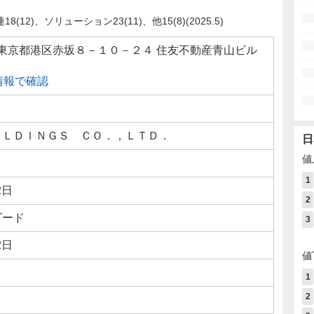
12)、ソリューション23(11)、他15(8)(2025.5)
052 東京都港区赤坂８－１０－２４ 住友不動産青山ビル
線情報で確認
ＯＬＤＩＮＧＳ ＣＯ．，ＬＴＤ．
日
値
1
2日
2
ダード
3
2日
値
1
2