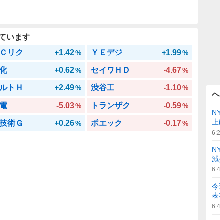
ています
Ｃリク
+1.42
ＹＥデジ
+1.99
%
%
化
+0.62
セイワＨＤ
-4.67
%
%
ルトＨ
+2.49
渋谷工
-1.10
%
%
ヘ
電
-5.03
トランザク
-0.59
%
%
N
上
技術Ｇ
+0.26
ポエック
-0.17
%
%
6:
N
減
6:
今
表
6: