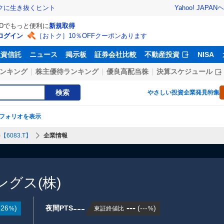
Yahoo! JAPAN
ヘ
トクに生き抜くヒント
IDでもっと便利に
新規取得
ログイン
［おトク］10％OFFクーポンあります
投資信託
ニュース
掲示板
証券会社比較
不動産投資
NISA
ンキング
株主優待ランキング
優良高配当株
決算スケジュール
検索
やさしい投資
企業発見特集
フォリオを表示
6083.T】
企業情報
グス(株)
---
---
.26
)
夜間PTS
(
---
)
東証終値比
%
%