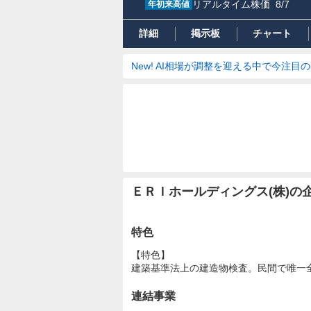
リアルタイム株価
8/7
年初来高値
詳細
掲示板
チャート
New! AI相場が調整を迎える中で今注目
ＥＲＩホールディングス(株)
特色
【特色】
建築基準法上の建造物検査。民間で唯一
連結事業