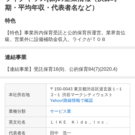
期・平均年収・代表者名など）
特色
【特色】事業所内保育受託と公的保育所運営。業界首位
級。営業外に設備補助金収入。ライクがＴＯＢ
連結事業
【連結事業】受託保育16(9)、公的保育84(7)(2020.4)
企
〒150-0043 東京都渋谷区道玄坂１−１
業
本社所在地
２−１ 渋谷マークシティウェスト
情
Yahoo!路線情報で確認
報
業種分類
サービス業
英文社名
ＬＩＫＥ Ｋｉｄｓ，Ｉｎｃ．
代表者名
田中 浩一