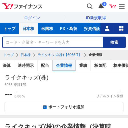
i
ログイン
ID新規取得
主
トップ
日本株
米国株
FX・為替
投資信託
ニュース
な
サ
銘
検索
ー
柄
ビ
を
トップ
日本株
ライクキッズ(株)【6065.T】
企業情報
ス
検
索
決算
適時開示
配当
企業情報
業績
板気配
株主優
ライクキッズ(株)
6065
東証1部
---
---
--:--
リアルタイム株価
0.00
%
ポートフォリオ追加
ライクキッズ(株)の企業情報（決算時