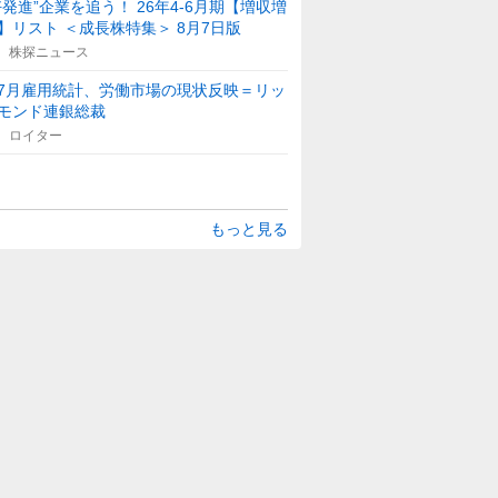
好発進”企業を追う！ 26年4-6月期【増収増
】リスト ＜成長株特集＞ 8月7日版
株探ニュース
7月雇用統計、労働市場の現状反映＝リッ
モンド連銀総裁
ロイター
もっと見る