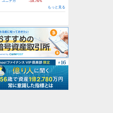
ユニチカ
-18.76
%
もっと見る