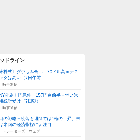
ッドライン
米株式〕ダウもみ合い、70ドル高＝ナス
ックは高い（7日午前）
時事通信
NY外為〕円急伸、157円台前半＝弱い米
用統計受け（7日朝）
時事通信
日の戦略－続落も週間では4桁の上昇、来
は米国の経済指標に要注目
トレーダーズ・ウェブ