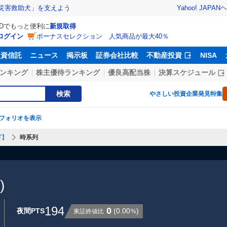
Yahoo! JAPAN
ヘ
災害救助犬」を支えよう
IDでもっと便利に
新規取得
ログイン
ボーナスセレクション 人気商品が最大40％
投資信託
ニュース
掲示板
証券会社比較
不動産投資
NISA
ンキング
株主優待ランキング
優良高配当株
決算スケジュール
検索
やさしい投資
企業発見特集
フォリオを表示
T】
時系列
)
194
0
夜間PTS
(
0.00
)
東証終値比
%