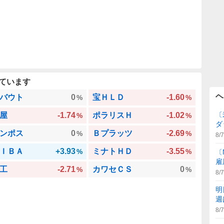
ています
ヘ
バウト
0
宝ＨＬＤ
-1.60
%
%
〔
屋
-1.74
ポラリスＨ
-1.02
%
%
ダ
ンポス
0
Ｂプラッツ
-2.69
%
%
8/7
ＩＢＡ
+3.93
ミナトＨＤ
-3.55
%
%
〔
雇
工
-2.71
カワセＣＳ
0
%
%
8/7
明
週
8/7