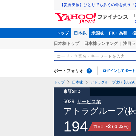
【災害支援】ひとりでも多くの命を救う「
トップ
日本株
米国株
FX・為替
日本株トップ
日本株ランキング
注目ラ
ポートフォリオ
ログインしてポート
トップ
日本株
アトラグループ(株)【6029.
東証STD
6029
サービス業
アトラグループ(株
194
-2
(
-1.02
)
前日比
%