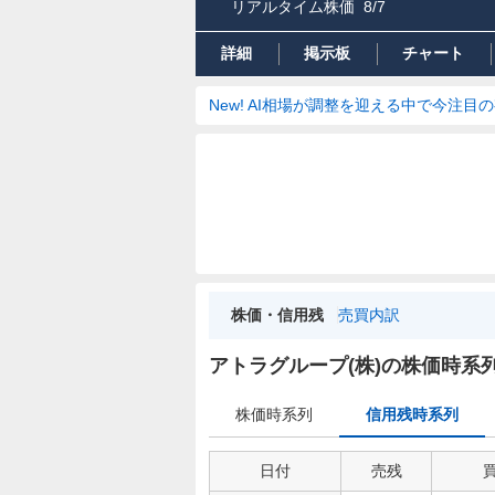
リアルタイム株価
8/7
詳細
掲示板
チャート
New! AI相場が調整を迎える中で今注目
株価・信用残
売買内訳
信
用
アトラグループ(株)の株価時系
残
時
株価時系列
信用残時系列
系
列
日付
売残