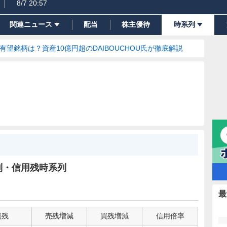
8/7 20:57
関連ニュース
配当
株主優待
時系列
の有望銘柄は？資産10億円超のDAIBOUCHOU氏が徹底解説
列・信用残時系列
最
買残
売残増減
買残増減
信用倍率