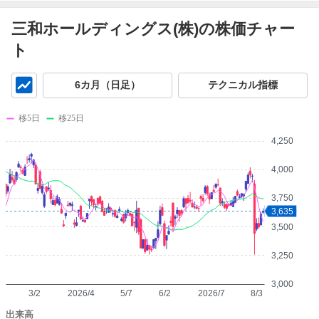
三和ホールディングス(株)の株価チャー
ト
チ
6カ月（日足）
テクニカル指標
ャ
ー
移5日
移25日
ト
4,250
4,000
3,750
3,635
3,500
3,250
3,000
3/2
2026/4
5/7
6/2
2026/7
8/3
出来高