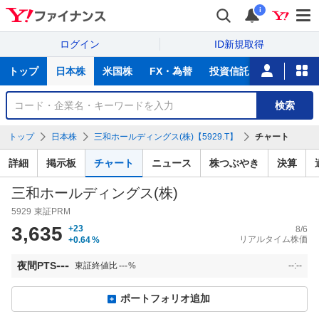
i
ログイン
ID新規取得
主
トップ
日本株
米国株
FX・為替
投資信託
ニュース
な
サ
銘
検索
ー
柄
ビ
を
トップ
日本株
三和ホールディングス(株)【5929.T】
チャート
ス
検
索
詳細
掲示板
チャート
ニュース
株つぶやき
決算
三和ホールディングス(株)
5929
東証PRM
3,635
+23
8/6
リアルタイム株価
+0.64
%
---
夜間PTS
東証終値比
---
%
--:--
ポートフォリオ追加