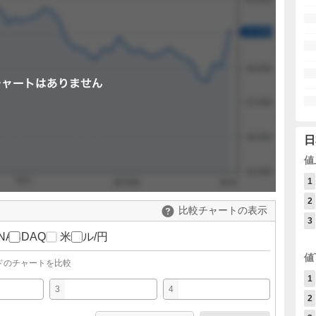
日
値
1
2
比較チャートの表示
3
NASDAQ
米ドル/円
値
ドのチャートを比較
1
3
4
2