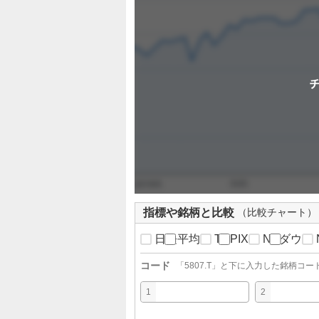
定
指標や銘柄と比較
（比較チャート）
日経平均
TOPIX
NYダウ
コード
「
5807.T
」と下に入力した銘柄コー
1
2