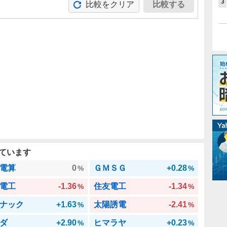
3
比較をクリア
比較する
。
ています
電算
0
ＧＭＳＧ
+0.28
%
%
電工
-1.36
住友電工
-1.34
%
%
ナック
+1.63
太陽誘電
-2.41
%
%
ダ
+2.90
ヒマラヤ
+0.23
%
%