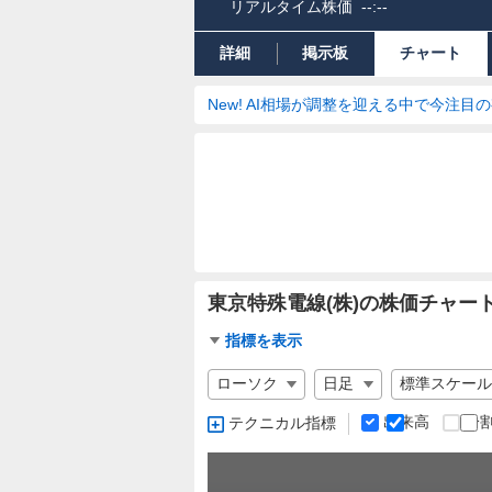
リアルタイム株価
--:--
詳細
掲示板
チャート
New! AI相場が調整を迎える中で今注目
東京特殊電線(株)の株価チャー
チ
指標を表示
ャ
チ
ー
ャ
ト
ー
出来高
分
テクニカル指標
指
ト
標
の
設