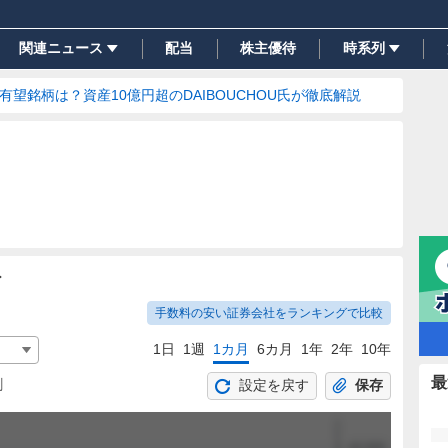
関連ニュース
配当
株主優待
時系列
の有望銘柄は？資産10億円超のDAIBOUCHOU氏が徹底解説
ト
手数料の安い証券会社をランキングで比較
1日
1週
1カ月
6カ月
1年
2年
10年
最
割
設定を戻す
保存