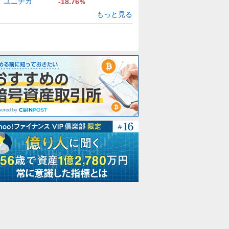
ユニチカ
-18.76
%
もっと見る