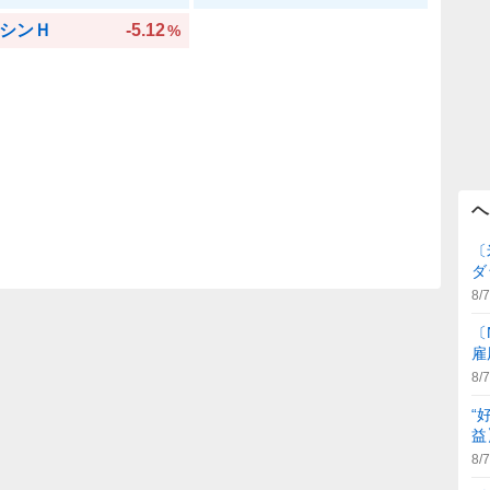
シンＨ
-5.12
%
ヘ
〔
ダ
8/7
〔
雇
8/7
“
益
8/7