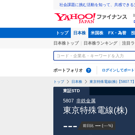
社会課題に挑む活動を知って、共感できる
トップ
日本株
米国株
FX・為替
日本株トップ
日本株ランキング
注目ラ
ポートフォリオ
ログインしてポート
トップ
日本株
東京特殊電線(株)【5807.T
東証STD
5807
非鉄金属
東京特殊電線(株)
---
---
(
---
)
前日比
%