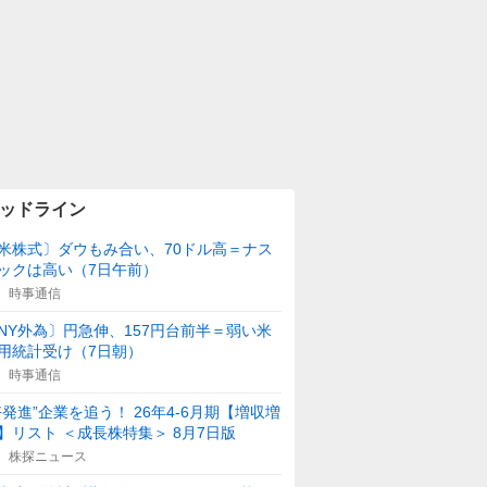
ッドライン
米株式〕ダウもみ合い、70ドル高＝ナス
ックは高い（7日午前）
時事通信
NY外為〕円急伸、157円台前半＝弱い米
用統計受け（7日朝）
時事通信
好発進”企業を追う！ 26年4-6月期【増収増
】リスト ＜成長株特集＞ 8月7日版
株探ニュース