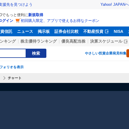
Yahoo! JAPAN
ヘ
支援先を見つけよう
IDでもっと便利に
新規取得
ログイン
初回購入限定、アプリで使えるお得なクーポン
投資信託
ニュース
掲示板
証券会社比較
不動産投資
NISA
ンキング
株主優待ランキング
優良高配当株
決算スケジュール
検索
やさしい投資
企業発見特集
フォリオを表示
】
チャート