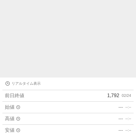
ら
せ
株
リアルタイム表示
価
詳
前日終値
1,792
02/24
細
値
始値
---
--:--
高値
---
--:--
安値
---
--:--