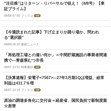
“注目株”はリターン・リバーサルで狙え！（8/8号）【東
証プライム】
08/08 07:05
フィスコ
【今週読まれた記事】下げ止まりか踊り場か、問われ
る“選択眼”
08/08 06:30
株探ニュース
「再処理工場との違い何か」＝中間貯蔵施設の事業者間連
携で―青森県むつ市長
08/07 23:52
時事通信
【決算速報】栄電子<7567>---27年3月期1Qは増益、経常
利益は431.7％増
08/07 23:16
フィスコ
原油の調達多角化に交付金＝経産省、国民負担で新制度案
☆差替