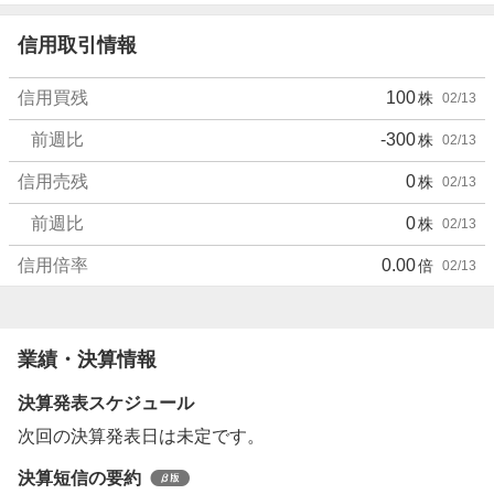
信用取引情報
信用買残
100
株
02/13
前週比
-300
株
02/13
信用売残
0
株
02/13
前週比
0
株
02/13
信用倍率
0.00
倍
02/13
業績・決算情報
決算発表スケジュール
次回の決算発表日は未定です。
決算短信の要約