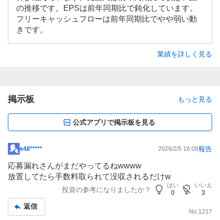
の推移です。EPSは前年同期比で鈍化しています。
フリーキャッシュフローは前年同期比でやや弱い動
きです。
業績を詳しく見る
掲示板
もっと見る
公式アプリで掲示板を見る
報告
e48*****
2026/2/5 16:08
掲
示
応募漏れさんがまだやってるねwwww
板
放置してたら手数料取られて没収されるだけw
記
はい
いいえ
投資の参考になりましたか？
0
3
事
返信
No.
1217