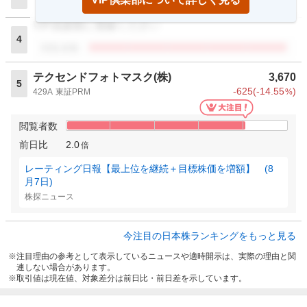
閲覧者数
VIP倶楽部に登録ください
4
閲覧者数
テクセンドフォトマスク(株)
3,670
5
-625
(
-14.55
)
429A
東証PRM
%
閲覧者数
前日比
2.0
倍
レーティング日報【最上位を継続＋目標株価を増額】 (8
月7日)
株探ニュース
今注目の日本株ランキングをもっと見る
注目理由の参考として表示しているニュースや適時開示は、実際の理由と関
連しない場合があります。
取引値は現在値、対象差分は前日比・前日差を示しています。