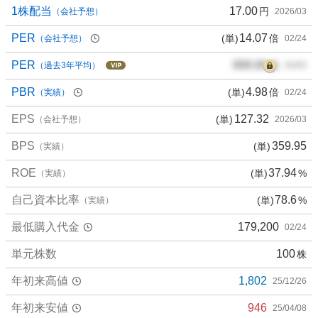
1株配当
17.00
円
（会社予想）
2026/03
PER
14.07
(単)
倍
（会社予想）
02/24
PER
000.00
倍
（過去3年平均）
00/00
PBR
4.98
(単)
倍
（実績）
02/24
EPS
127.32
(単)
（会社予想）
2026/03
BPS
359.95
(単)
（実績）
ROE
37.94
(単)
%
（実績）
自己資本比率
78.6
(単)
%
（実績）
最低購入代金
179,200
02/24
単元株数
100
株
年初来高値
1,802
25/12/26
年初来安値
946
25/04/08