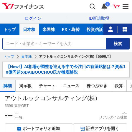
i
ログイン
ID新規取得
主
トップ
日本株
米国株
FX・為替
投資信託
ニュース
な
サ
銘
検索
ー
柄
ビ
を
トップ
日本株
アウトルックコンサルティング(株)【5596.T】
ス
検
お
索
【New!】AI相場が調整を迎える中で今注目の有望銘柄は？資産1
知
0億円超のDAIBOUCHOU氏が徹底解説
ら
せ
詳細
掲示板
チャート
ニュース
株つぶやき
決算
アウトルックコンサルティング(株)
5596
東証GRT
---
---
--:--
リアルタイム株価
---
%
ポートフォリオ追加
証券アプリを開く