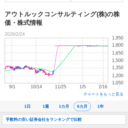
アウトルックコンサルティング(株)の株
価・株式情報
2026/2/24
株
1,950
価
1,800
チ
1,650
ャ
ー
1,500
ト
1,350
1,200
1,050
9/1
10/14
11/25
1/5
2/16
チャートをもっと見る
1日
1週
1カ月
6カ月
1年
お
手数料の安い証券会社をランキングで比較
知