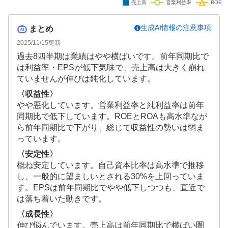
生成AI情報の注意事項
まとめ
2025/11/15
更新
過去8四半期は業績はやや横ばいです。前年同期比で
は利益率・EPSが低下気味で、売上高は大きく崩れ
ていませんが伸びは鈍化しています。
〈収益性〉
やや悪化しています。営業利益率と純利益率は前年
同期比で低下しています。ROEとROAも高水準なが
ら前年同期比で下がり、総じて収益性の勢いは弱ま
っています。
〈安定性〉
概ね安定しています。自己資本比率は高水準で推移
し、一般的に望ましいとされる30%を上回っていま
す。EPSは前年同期比でやや低下しつつも、直近で
は落ち着いた動きです。
〈成長性〉
伸び悩んでいます。売上高は前年同期比で横ばい圏