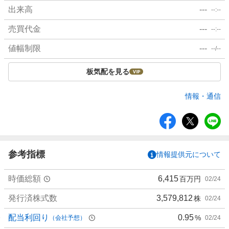
出来高
---
--:--
売買代金
---
--:--
値幅制限
---
--/--
板気配を見る
情報・通信
シ
ェ
ア
参考指標
情報提供元について
時価総額
6,415
百万円
02/24
発行済株式数
3,579,812
株
02/24
配当利回り
0.95
%
（会社予想）
02/24