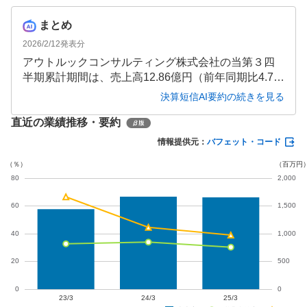
まとめ
2026/2/12
発表分
アウトルックコンサルティング株式会社の当第３四
半期累計期間は、売上高12.86億円（前年同期比4.7％
増）、営業利益3.95億円（同18.7％増）と増収増益と
決算短信AI要約の続きを見る
なりました。ベースビジネスの成長が全体をけん引
直近の業績推移・要約
し、利益率も改善しています。
情報提供元：
バフェット・コード