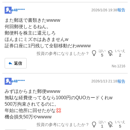
報告
e48*****
2026/1/26 19:38
掲
示
また郵送で書類きたwwww
板
何回郵便しとるねん。
記
郵便料を株主に還元しろ
事
ほんまにミズホはあきませんw
証券口座に1円残して全額移動だわwwww
はい
いいえ
投資の参考になりましたか？
5
2
返信
No.
1216
報告
e48*****
2026/1/13 21:18
掲
示
みずほからまた郵便wwww
板
無駄な経費使ってるなら1000円のQUOカードくれw
記
500万拘束されてるのに。
事
年始に他所に回せたがな💢
機会損失50万やwwww
はい
いいえ
投資の参考になりましたか？
1
5