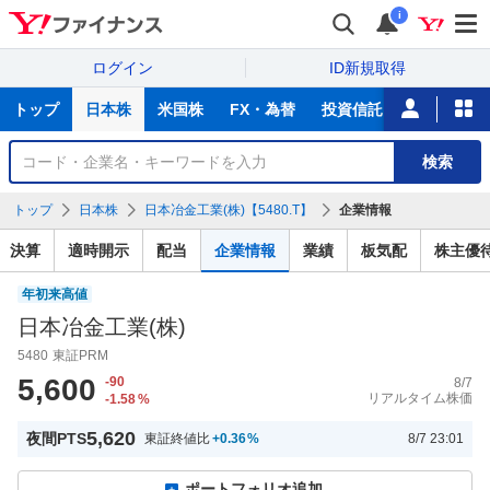
i
ログイン
ID新規取得
主
トップ
日本株
米国株
FX・為替
投資信託
ニュース
な
サ
銘
検索
ー
柄
ビ
を
トップ
日本株
日本冶金工業(株)【5480.T】
企業情報
ス
検
索
決算
適時開示
配当
企業情報
業績
板気配
株主優
年初来高値
日本冶金工業(株)
5480
東証PRM
5,600
-90
8/7
リアルタイム株価
-1.58
%
5,620
夜間PTS
東証終値比
+0.36
%
8/7 23:01
ポートフォリオ追加