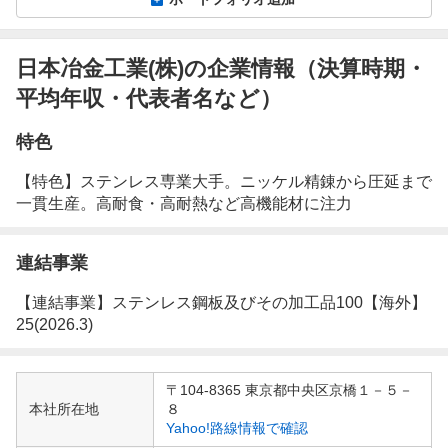
日本冶金工業(株)の企業情報（決算時期・
平均年収・代表者名など）
特色
【特色】ステンレス専業大手。ニッケル精錬から圧延まで
一貫生産。高耐食・高耐熱など高機能材に注力
連結事業
【連結事業】ステンレス鋼板及びその加工品100【海外】
25(2026.3)
企
〒104-8365 東京都中央区京橋１－５－
業
本社所在地
８
情
Yahoo!路線情報で確認
報