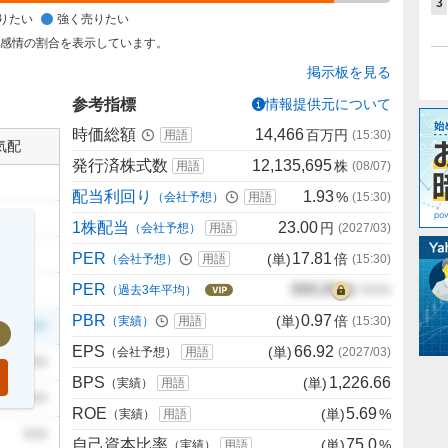
3
りたい
強く売りたい
た感情の割合を表示しています。
掲示板を見る
参考指標
情報提供元について
時価総額
14,466
百万円
用語
(
15:30
)
気配
発行済株式数
12,135,695
株
用語
(
08/07
)
配当利回り
1.93
%
（会社予想）
用語
(
15:30
)
1株配当
23.00
円
（会社予想）
用語
(
2027/03
)
PER
17.81
(単)
倍
（会社予想）
用語
(
15:30
)
PER
000.00
倍
（過去3年平均）
00/00
PBR
0.97
(単)
倍
（実績）
用語
(
15:30
)
999
EPS
66.92
(単)
（会社予想）
用語
(
2027/03
)
999
BPS
1,226.66
(単)
（実績）
用語
999
ROE
5.69
(単)
%
（実績）
用語
999
自己資本比率
75.0
(単)
%
（実績）
用語