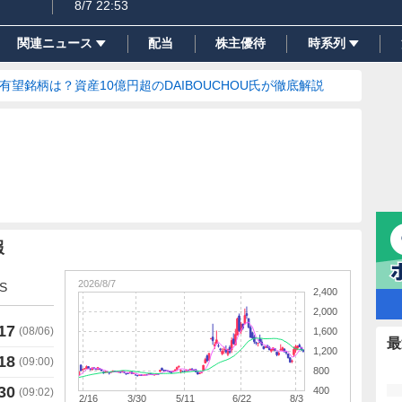
8/7 22:53
関連ニュース
配当
株主優待
時系列
の有望銘柄は？資産10億円超のDAIBOUCHOU氏が徹底解説
報
2026/8/7
S
2,400
2,000
17
(
08/06
)
1,600
最
1,200
18
(
09:00
)
800
30
400
(
09:02
)
2/16
3/30
5/11
6/22
8/3