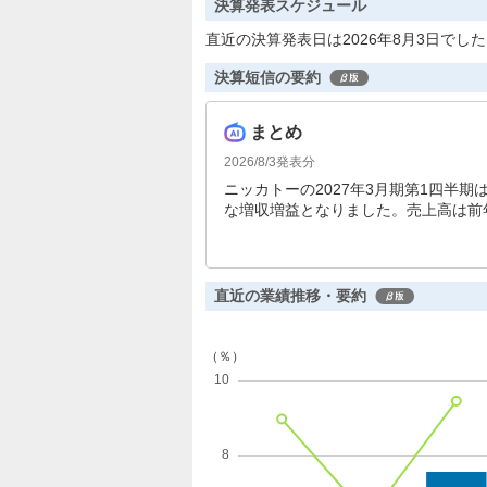
決算発表スケジュール
直近の決算発表日は2026年8月3日でし
決算短信の要約
まとめ
2026/8/3
発表分
ニッカトーの2027年3月期第1四半
な増収増益となりました。売上高は前年同
円、四半期純利益は171.2%増の約3
直近の業績推移・要約