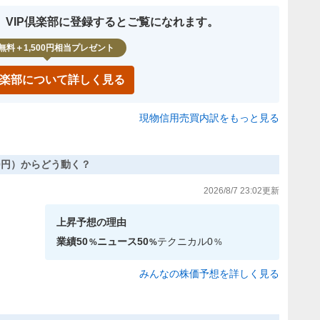
、VIP倶楽部に登録するとご覧になれます。
無料＋1,500円相当プレゼント
P倶楽部について詳しく見る
現物信用売買内訳をもっと見る
,230円）からどう動く？
2026/8/7 23:02
更新
上昇
予想の理由
業績
50
ニュース
50
テクニカル
0
%
%
%
みんなの株価予想を詳しく見る