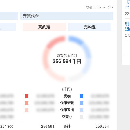
【
プ
取引日：
2026/8/7
22
売買代金
明
定
買約定
売約定
週
17
売買代金合計
256,594
千円
（
千円
）
約定
,345,678
買約定
12,345,678
現物
売約定
12,345,678
約定
,456,789
買約定
123,456,789
信用新規
売約定
123,456,789
約定
,345,678
買約定
12,345,678
信用返済
売約定
12,345,678
約定
,456,789
空売り
売約定
123,456,789
214,800
256,594
合計
256,594
計
買約定 合計
売約定 合計