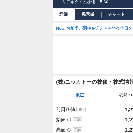
リアルタイム株価
15:30
詳細
掲示板
チャート
New! AI相場が調整を迎える中で今注目
株
(株)ニッカトーの株価・株式情
価
詳
東証
夜間PT
細
値
1,2
前日終値
用語
1,2
始値
用語
1,2
高値
用語