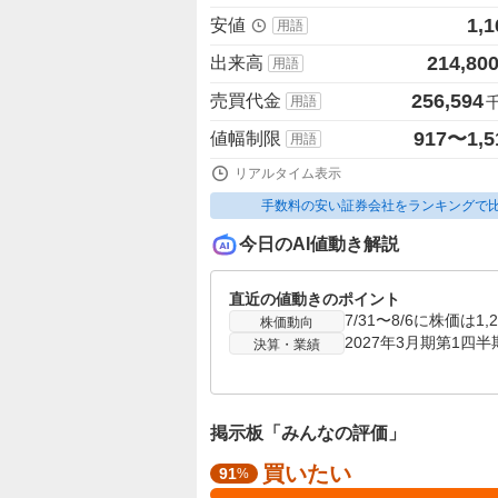
1,1
安値
用語
214,80
出来高
用語
256,594
売買代金
用語
917〜1,5
値幅制限
用語
リアルタイム表示
手数料の安い証券会社をランキングで
今日のAI値動き解説
直近の値動きのポイント
株価動向
決算・業績
掲示板「みんなの評価」
買いたい
強
91
%