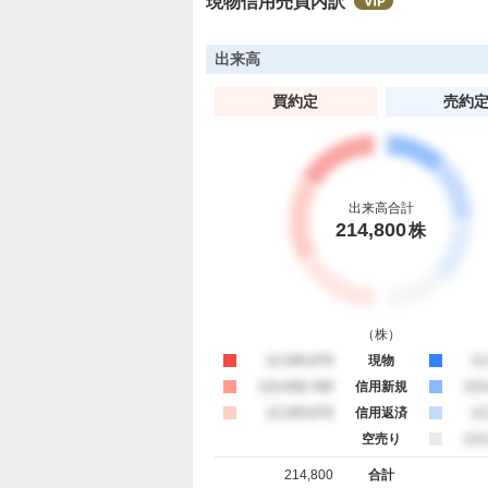
現物信用売買内訳
出来高
買約定
売約
出来高合計
214,800
株
（
株
）
買約定
12,345,678
現物
売
12
買約定
123,456,789
信用新規
売
123
買約定
12,345,678
信用返済
売
12
空売り
売
123
214,800
合計
買約定 合計
売約定 合