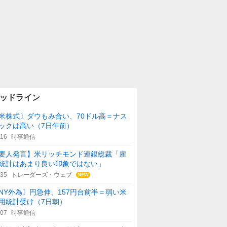
ッドライン
米株式〕ダウもみ合い、70ドル高＝ナス
ックは高い（7日午前）
:16
時事通信
要人発言】米リッチモンド連銀総裁「雇
統計はあまり良い印象ではない」
:35
トレーダーズ・ウェブ
NY外為〕円急伸、157円台前半＝弱い米
用統計受け（7日朝）
:07
時事通信