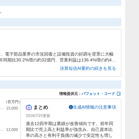
た。
期は、電子部品業界の市況回復と設備投資の好調を背景に大幅
期比30.2%増の約32億円、営業利益は136.4%増の約4億
億円を達成しています。
決算短信AI要約の続きを見る
情報提供元：
バフェット・コード
まとめ
生成AI情報の注意事項
2026/7/25
更新
過去12四半期は業績が改善傾向です。前年同
期比で売上高と利益率が強含み、自己資本比
率の高さと有利子負債の減少で安定性も増し