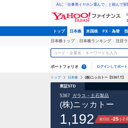
AIに「仕事用イヤホン選んで」と頼んで
トップ
日本株
米国株
FX・為替
日本株トップ
日本株ランキング
注目ラ
ポートフォリオ
ログインしてポート
トップ
日本株
(株)ニッカトー【5367.T】
東証STD
5367
ガラス・土石製品
(株)ニッカトー
1,192
-25
(
-2.
前日比