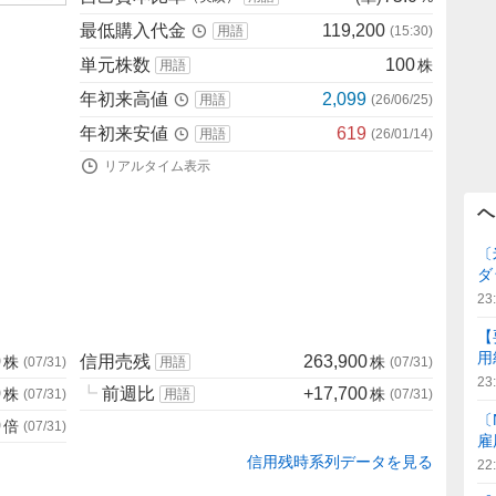
最低購入代金
119,200
用語
(
15:30
)
単元株数
100
株
用語
年初来高値
2,099
用語
(
26/06/25
)
年初来安値
619
用語
(
26/01/14
)
リアルタイム表示
ヘ
〔
ダ
23
【
用
0
信用売残
263,900
株
株
(
07/31
)
用語
(
07/31
)
23
0
┗
前週比
+17,700
株
株
(
07/31
)
用語
(
07/31
)
〔
0
倍
(
07/31
)
雇
信用残時系列データを見る
22