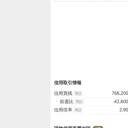
8
.
7
%
、
売
り
た
い
0
%
、
強
信用取引情報
く
売
信用買残
766,20
用語
り
┗
前週比
-42,60
用語
た
信用倍率
2.9
用語
い
0
%