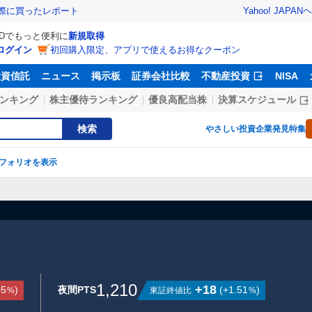
Yahoo! JAPAN
ヘ
実際に買ったレポート
IDでもっと便利に
新規取得
ログイン
初回購入限定、アプリで使えるお得なクーポン
投資信託
ニュース
掲示板
証券会社比較
不動産投資
NISA
ンキング
株主優待ランキング
優良高配当株
決算スケジュール
検索
やさしい投資
企業発見特集
フォリオを表示
1,210
+18
05
)
夜間PTS
(
+1.51
)
東証終値比
%
%