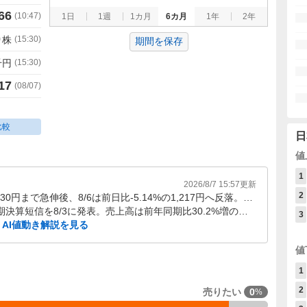
66
(
10:47
)
1日
1週
1カ月
6カ月
1年
2年
0
株
(
15:30
)
期間を保存
千円
(
15:30
)
17
(
08/07
)
比較
日
値
1
2026/8/7 15:57
更新
2
7/31〜8/6に株価は1,230円まで急伸後、8/6は前日比-5.14%の1,217円へ反落。7/31の+22.88%上昇と出来高757%増の反動も重なり、決算発表後は値幅の大きい推移が続く局面。
2027年3月期第1四半期決算短信を8/3に発表。売上高は前年同期比30.2%増の約32億円、経常利益は120.6%増の約5億円で、電子部品向け回復と設備投資好調が業績を押し上げた。
3
AI値動き解説を見る
値
1
2
売りたい
0
%