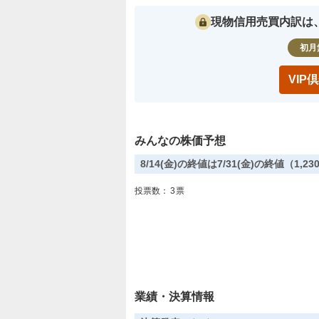
現物信用売買内訳は
初月
VI
みんなの株価予想
8/14(金)の終値は7/31(金)の終値（1
投票数：
3
票
業績・決算情報