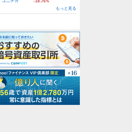
ユニチカ
-18.76
%
もっと見る