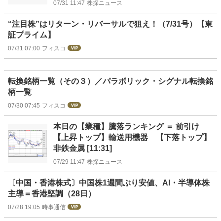
07/31 11:47
株探ニュース
“注目株”はリターン・リバーサルで狙え！（7/31号）【東
証プライム】
07/31 07:00
フィスコ
転換銘柄一覧（その３）／パラボリック・シグナル転換銘
柄一覧
07/30 07:45
フィスコ
本日の【業種】騰落ランキング ＝ 前引け
【上昇トップ】輸送用機器 【下落トップ】
非鉄金属 [11:31]
07/29 11:47
株探ニュース
〔中国・香港株式〕中国株1週間ぶり安値、AI・半導体株
主導＝香港堅調（28日）
07/28 19:05
時事通信