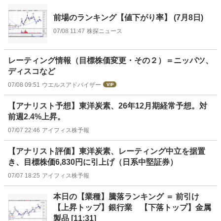
前場のランキング【値下がり率】 (7月8日)
07/08 11:47
株探ニュース
レーティング情報（目標株価変更・その２）＝ニッパツ、
ディスコなど
07/08 09:51
ウエルスアドバイザー
【アナリスト予想】東洋炭素、26年12月期経常予想。対
前週2.4%上昇。
07/07 22:46
アイフィス株予報
【アナリスト評価】東洋炭素、レーティング中立を据置
き、目標株価6,830円に引上げ（日系中堅証券）
07/07 18:25
アイフィス株予報
本日の【業種】騰落ランキング ＝ 前引け
【上昇トップ】銀行業 【下落トップ】金属
製品 [11:31]