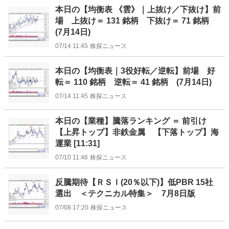
本日の【均衡表 《雲》｜上抜け／下抜け】前
場 上抜け＝ 131 銘柄 下抜け＝ 71 銘柄
(7月14日)
07/14 11:45
株探ニュース
本日の【均衡表｜3役好転／逆転】前場 好
転＝ 110 銘柄 逆転＝ 41 銘柄 (7月14日)
07/14 11:45
株探ニュース
本日の【業種】騰落ランキング ＝ 前引け
【上昇トップ】非鉄金属 【下落トップ】海
運業 [11:31]
07/10 11:46
株探ニュース
反騰期待【ＲＳＩ(20％以下)】低PBR 15社
選出 ＜テクニカル特集＞ 7月8日版
07/08 17:20
株探ニュース