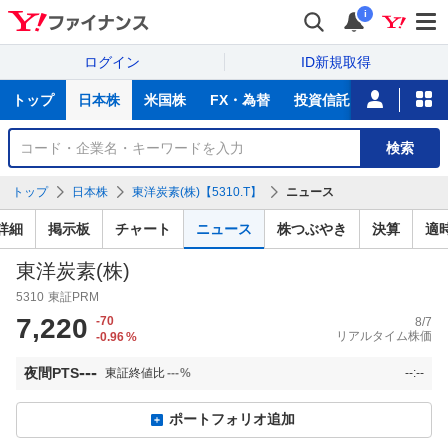
i
ログイン
ID新規取得
主
トップ
日本株
米国株
FX・為替
投資信託
ニュース
な
サ
銘
検索
ー
柄
ビ
を
トップ
日本株
東洋炭素(株)【5310.T】
ニュース
ス
検
索
詳細
掲示板
チャート
ニュース
株つぶやき
決算
適
東洋炭素(株)
5310
東証PRM
7,220
-70
8/7
リアルタイム株価
-0.96
%
---
夜間PTS
東証終値比
---
%
--:--
ポートフォリオ追加