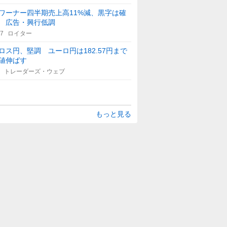
ワーナー四半期売上高11%減、黒字は確
 広告・興行低調
17
ロイター
ロス円、堅調 ユーロ円は182.57円まで
値伸ばす
トレーダーズ・ウェブ
もっと見る