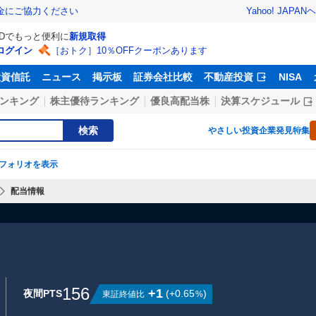
Yahoo! JAPAN
ヘ
金にご協力ください
IDでもっと便利に
新規取得
ログイン
［おトク］10％OFFクーポンあります
投資信託
ニュース
掲示板
証券会社比較
不動産投資
NISA
ンキング
株主優待ランキング
優良高配当株
決算スケジュール
検索
やさしい投資
企業発見特集
フォリオを表示
配当情報
156
+1
夜間PTS
(
+0.65
)
東証終値比
%