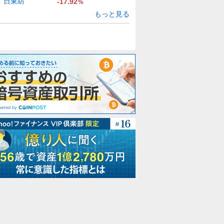
日東紡
-17.92
%
もっと見る