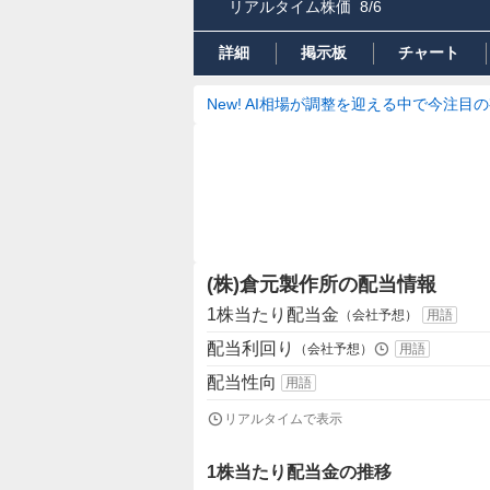
リアルタイム株価
8/6
詳細
掲示板
チャート
New! AI相場が調整を迎える中で今注目
(株)倉元製作所の配当情報
1株当たり配当金
（会社予想）
用語
配当利回り
（会社予想）
用語
配当性向
用語
リアルタイムで表示
1株当たり配当金の推移