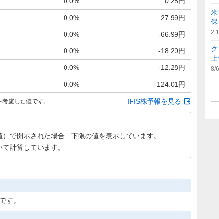
0.0%
0.28円
米
0.0%
27.99円
保
2:
0.0%
-66.99円
ク
0.0%
-18.20円
上
0.0%
-12.28円
8/6
0.0%
-124.01円
IFIS株予報を見る
を考慮した値です。
値）で開示された場合、下限の値を表示しています。
いて計算しています。
定です。