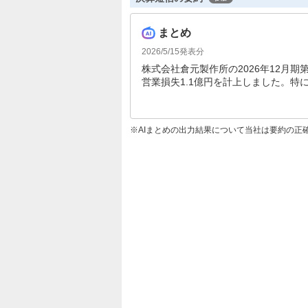
まとめ
2026/5/15
発表分
株式会社倉元製作所の2026年12月期第
営業損失1.1億円を計上しました。
悪化しています。財務面では短期借入
す。業績回復に向けた取り組みが急務
AIまとめの出力結果について当社は要約の正