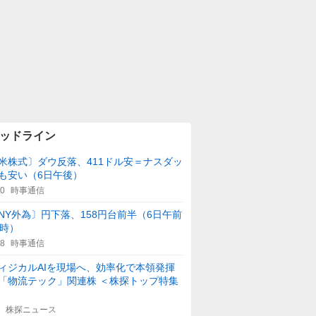
ッドライン
米株式〕ダウ反落、411ドル安＝ナスダッ
も安い（6日午後）
10
時事通信
NY外為〕円下落、158円台前半（6日午前
1時）
08
時事通信
ィジカルAIを現場へ、効率化で本領発揮
「物流テック」関連株 ＜株探トップ特集
株探ニュース