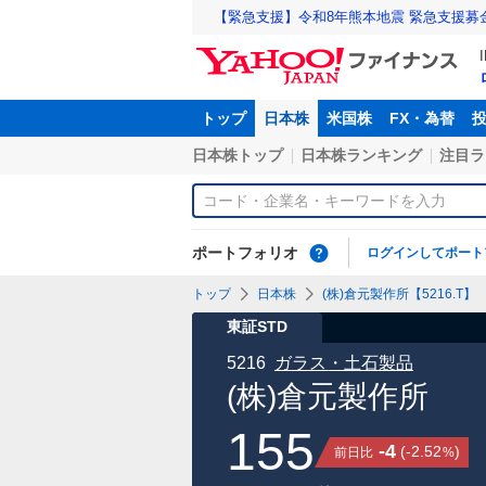
【緊急支援】令和8年熊本地震 緊急支援募
トップ
日本株
米国株
FX・為替
日本株トップ
日本株ランキング
注目ラ
ポートフォリオ
ログインしてポート
トップ
日本株
(株)倉元製作所【5216.T】
東証STD
5216
ガラス・土石製品
(株)倉元製作所
155
-4
(
-2.52
)
前日比
%