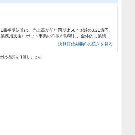
1四半期決算は、売上高が前年同期比66.4％減の3.21億円、
特に業務用支援ロボット事業の不振が影響し、全体的に業績が
金の増加により負債が増加し、自己資本比率が低下していま
決算短信AI要約の続きを見る
となっています。
確性や品質を保証しません。