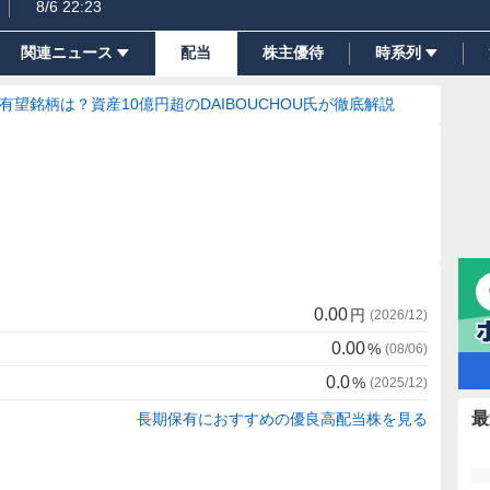
8/6 22:23
関連ニュース
配当
株主優待
時系列
の有望銘柄は？資産10億円超のDAIBOUCHOU氏が徹底解説
0.00
円
(
2026/12
)
0.00
%
(
08/06
)
0.0
%
(
2025/12
)
最
長期保有におすすめの優良高配当株を見る