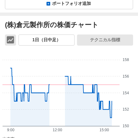
ポートフォリオ追加
(株)倉元製作所の株価チャート
チ
1日（日中足）
テクニカル指標
ャ
ー
ト
158
156
154
152
150
9:00
12:00
15:00