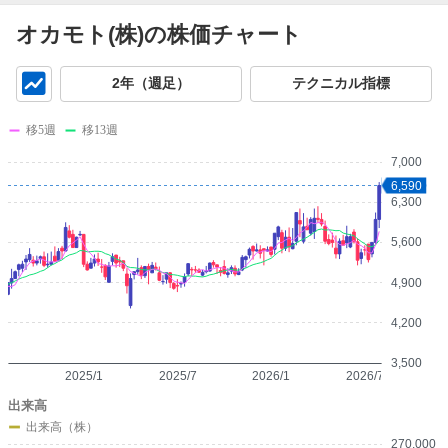
オカモト(株)の株価チャート
チ
2年（週足）
テクニカル指標
ャ
ー
移5週
移13週
ト
7,000
6,590
6,300
5,600
4,900
4,200
3,500
2025/1
2025/7
2026/1
2026/7
出来高
出来高（株）
270,000