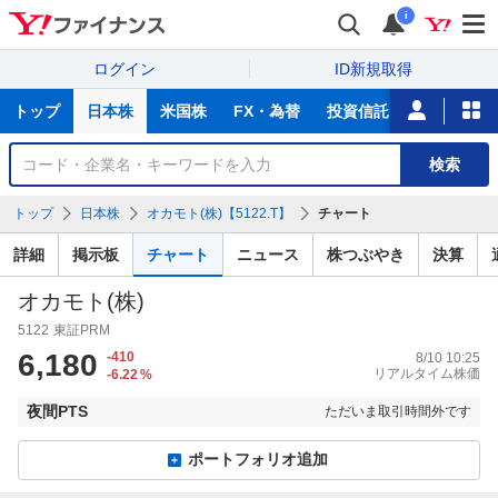
i
ログイン
ID新規取得
主
トップ
日本株
米国株
FX・為替
投資信託
ニュース
な
サ
銘
検索
ー
柄
ビ
を
トップ
日本株
オカモト(株)【5122.T】
チャート
ス
検
索
詳細
掲示板
チャート
ニュース
株つぶやき
決算
オカモト(株)
5122
東証PRM
6,180
-410
8/10 10:25
リアルタイム株価
-6.22
%
夜間PTS
ただいま取引時間外です
ポートフォリオ追加