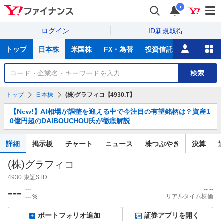
i
ログイン
ID新規取得
主
トップ
日本株
米国株
FX・為替
投資信託
ニュース
な
サ
銘
検索
ー
柄
ビ
を
トップ
日本株
(株)グラフィコ【4930.T】
ス
検
お
索
【New!】AI相場が調整を迎える中で今注目の有望銘柄は？資産1
知
0億円超のDAIBOUCHOU氏が徹底解説
ら
せ
詳細
掲示板
チャート
ニュース
株つぶやき
決算
(株)グラフィコ
4930
東証STD
---
---
--:--
リアルタイム株価
---
%
ポートフォリオ追加
証券アプリを開く