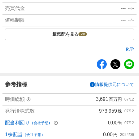
売買代金
---
--:--
値幅制限
---
--/--
板気配を見る
化学
シ
ェ
ア
参考指標
情報提供元について
時価総額
3,691
百万円
07/12
発行済株式数
973,959
株
07/12
配当利回り
0.00
%
（会社予想）
07/12
1株配当
0.00
円
（会社予想）
2024/06