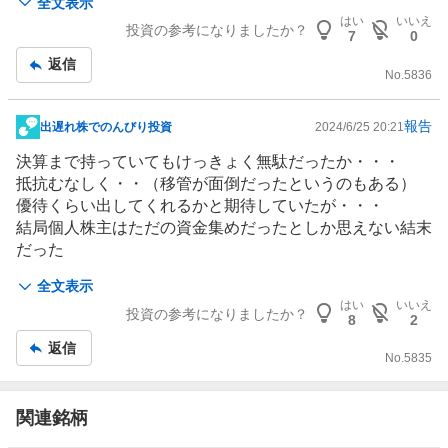
全文表示
毎年利益計上してたから特段慌てていなかったのもある
はい
いいえ
投資の参考になりましたか？
が・・・
7
0
EPS200超えてて1度も配当が出なかったのはつらかった
返信
な・・・
No.
5836
優待は100株あれば十分だったし・・・複数枚持ちには何
もいい事がなかった・・
報告
出遅れ株でのんびり投資
2024/6/25 20:21
掲
残念。
示
決算まで持っていてもけっきょく無駄だったか・・・
板
抵抗むなしく・・（移管が面倒だったというのもある）
記
優待くらい出してくれるかと期待していたが・・・
事
結局個人株主はただの資金集めだったとしか思えない結末
だった
もう少し誠意を見せてほしかった・・・
全文表示
まぁ現金化が思ったより早かったのはまだマシなのだろう
はい
いいえ
投資の参考になりましたか？
けど。
8
2
上場廃止までもらえるだけ貸株金利もらうことにする
返信
No.
5835
関連銘柄