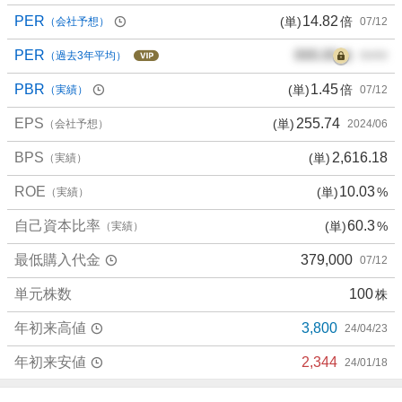
PER
14.82
(単)
倍
（会社予想）
07/12
PER
000.00
倍
（過去3年平均）
00/00
PBR
1.45
(単)
倍
（実績）
07/12
EPS
255.74
(単)
（会社予想）
2024/06
BPS
2,616.18
(単)
（実績）
ROE
10.03
(単)
%
（実績）
自己資本比率
60.3
(単)
%
（実績）
最低購入代金
379,000
07/12
単元株数
100
株
年初来高値
3,800
24/04/23
年初来安値
2,344
24/01/18