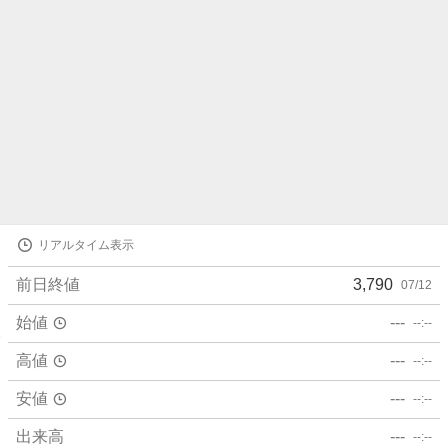
株
リアルタイム表示
価
詳
前日終値
3,790
07/12
細
値
始値
---
--:--
高値
---
--:--
安値
---
--:--
出来高
---
--:--