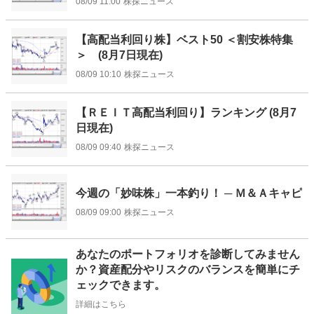
08/09 11:00
株探ニュース
【高配当利回り株】ベスト50 ＜割安株特集
＞ (8月7日現在)
08/09 10:10
株探ニュース
【ＲＥＩＴ高配当利回り】ランキング (8月7
日現在)
08/09 09:40
株探ニュース
今週の「妙味株」一本釣り！ ─ Ｍ＆Ａキャピ
08/09 09:00
株探ニュース
お
あなたのポートフォリオを診断してみません
知
か？資産配分やリスクのバランスを簡単にチ
ら
ェックできます。
せ
詳細はこちら