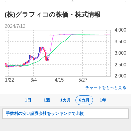
(株)グラフィコの株価・株式情報
2024/7/12
株
4,000
価
チ
3,500
ャ
ー
3,000
ト
2,500
2,000
1/22
3/4
4/15
5/27
チャートをもっと見る
1日
1週
1カ月
6カ月
1年
お
手数料の安い証券会社をランキングで比較
知
ら
せ