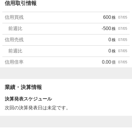
信用取引情報
信用買残
600
株
07/05
前週比
-500
株
07/05
信用売残
0
株
07/05
前週比
0
株
07/05
信用倍率
0.00
倍
07/05
業績・決算情報
決算発表スケジュール
次回の決算発表日は未定です。