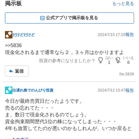
掲示板
もっと見る
公式アプリで掲示板を見る
報告
だけどだけど
2024/7/15 17:20
掲
示
>>
5836
板
現金化されるまで通常なら２，３ヶ月はかかりますよ
記
はい
いいえ
投資の参考になりましたか？
1
0
事
返信
No.
5839
報告
出遅れ株でのんびり投資
2024/7/12 15:47
掲
示
今日が最終売買日だったようです。
板
売るの忘れてた・・・
記
ま、数日で現金化されるのでしょう。
事
資金拘束期間歴代1位の株になってしまった・・・
4年も放置してたのが悪いのかもしれんが、いつか戻ると
期待してただけに残念。