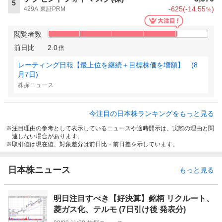
5
-625
(
-14.55
)
429A
東証PRM
%
閲覧者数
前日比
2.0
倍
レーティング日報【最上位を継続＋目標株価を増額】 (8
月7日)
株探ニュース
今注目の日本株ランキングをもっと見る
注目理由の参考として表示しているニュースや適時開示は、実際の理由と関
連しない場合があります。
取引値は現在値、対象差分は前日比・前日差を示しています。
日本株ニュース
もっと見る
明日注目すべき【好決算】銘柄 リクルート、
菱ガス化、テルモ (7日引け後 発表分)