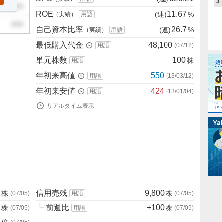
3
999
ROE
11.67
(連)
%
（実績）
用語
999
自己資本比率
26.7
(連)
%
（実績）
用語
最低購入代金
48,100
用語
(
07/12
)
単元株数
100
株
用語
年初来高値
550
用語
(
13/03/12
)
年初来安値
424
用語
(
13/01/04
)
リアルタイム表示
0
信用売残
9,800
株
株
(
07/05
)
用語
(
07/05
)
0
┗
前週比
+100
株
株
(
07/05
)
用語
(
07/05
)
2
倍
(
07/05
)