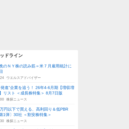
ッドライン
晩のＮＹ株の読み筋＝米７月雇用統計に
目
:24
ウエルスアドバイザー
好発進”企業を追う！ 26年4-6月期【増収増
】リスト ＜成長株特集＞ 8月7日版
:00
株探ニュース
0万円以下で買える、高利回り＆低PBR
第1弾〕30社 ＜割安株特集＞
:30
株探ニュース