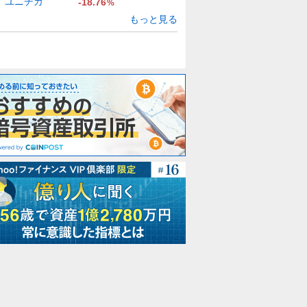
ユニチカ
-18.76
%
もっと見る