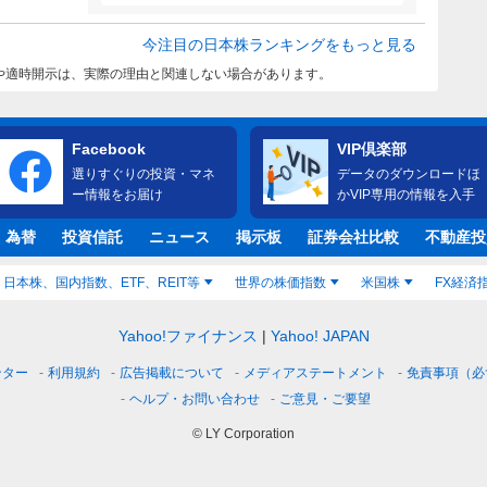
今注目の日本株ランキングをもっと見る
や適時開示は、実際の理由と関連しない場合があります。
Facebook
VIP倶楽部
選りすぐりの投資・マネ
データのダウンロードほ
ー情報をお届け
かVIP専用の情報を入手
・為替
投資信託
ニュース
掲示板
証券会社比較
不動産投
日本株、国内指数、ETF、REIT等
世界の株価指数
米国株
FX経済
Yahoo!ファイナンス
Yahoo! JAPAN
ンター
利用規約
広告掲載について
メディアステートメント
免責事項（必
ヘルプ・お問い合わせ
ご意見・ご要望
© LY Corporation