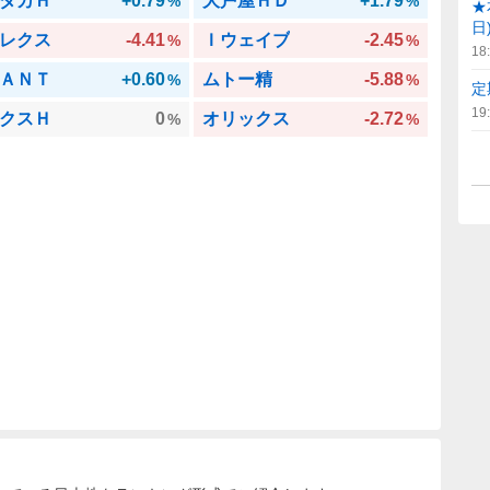
ダカＨ
+0.79
大戸屋ＨＤ
+1.79
%
%
★
日
レクス
-4.41
Ｉウェイブ
-2.45
%
%
18
ＡＮＴ
+0.60
ムトー精
-5.88
%
%
定
19
クスＨ
0
オリックス
-2.72
%
%