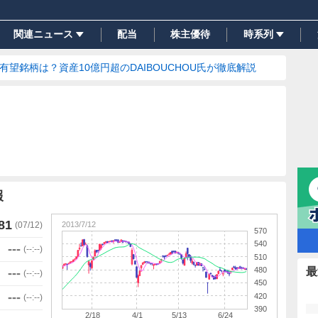
関連ニュース
配当
株主優待
時系列
の有望銘柄は？資産10億円超のDAIBOUCHOU氏が徹底解説
報
81
2013/7/12
(
07/12
)
570
540
---
(
--:--
)
510
480
最
---
(
--:--
)
450
---
420
(
--:--
)
390
2/18
4/1
5/13
6/24