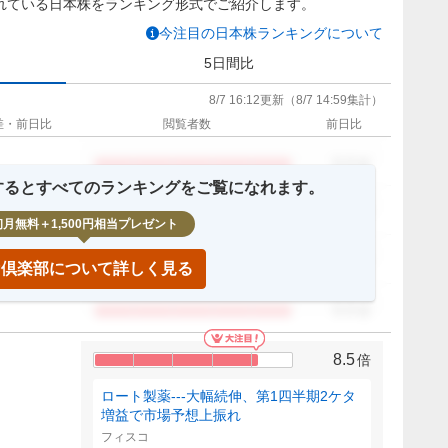
れている日本株をランキング形式でご紹介します。
今注目の日本株ランキングについて
5日間比
8/7 16:12
更新
（
8/7 14:59
集計）
差・前日比
閲覧者数
前日比
0.0
倍
録するとすべてのランキングをご覧になれます。
0.0
倍
初月無料＋1,500円相当プレゼント
0.0
倍
IP倶楽部について詳しく見る
0.0
倍
8.5
倍
ロート製薬---大幅続伸、第1四半期2ケタ
増益で市場予想上振れ
フィスコ