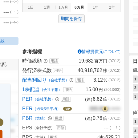
---
(
--:--
)
1日
1週
1カ月
6カ月
1年
2年
---
(
--:--
)
期間を保存
---
(
--/--
)
比較
参考指標
情報提供元について
時価総額
19,682
百万円
日
用語
(
07/12
)
気配
値
発行済株式数
40,918,762
株
用語
(
07/12
)
1
配当利回り
3.12
%
（会社予想）
用語
(
07/12
)
2
1株配当
15.00
円
（会社予想）
用語
(
2013/03
)
3
PER
6.62
(連)
倍
（会社予想）
用語
(
07/12
)
PER
000.00
倍
（過去3年平均）
00/00
値
PBR
0.76
(連)
倍
（実績）
用語
(
07/12
)
999
1
EPS
---
（会社予想）
用語
(
----/--
)
2
999
BPS
629.21
(連)
（実績）
用語