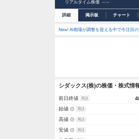
リアルタイム株価
--:--
詳細
掲示板
チャート
New! AI相場が調整を迎える中で今注目
株
シダックス(株)の株価・株式情
価
詳
4
前日終値
用語
細
値
始値
用語
高値
用語
安値
用語