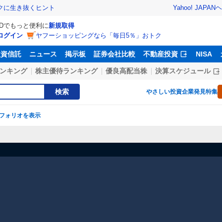
Yahoo! JAPAN
ヘ
トクに生き抜くヒント
IDでもっと便利に
新規取得
ログイン
ヤフーショッピングなら「毎日5％」おトク
投資信託
ニュース
掲示板
証券会社比較
不動産投資
NISA
ンキング
株主優待ランキング
優良高配当株
決算スケジュール
検索
やさしい投資
企業発見特集
フォリオを表示