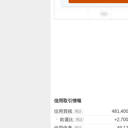
999
999
信用取引情報
信用買残
481,40
用語
┗
前週比
+2,70
用語
信用倍率
49.1
用語