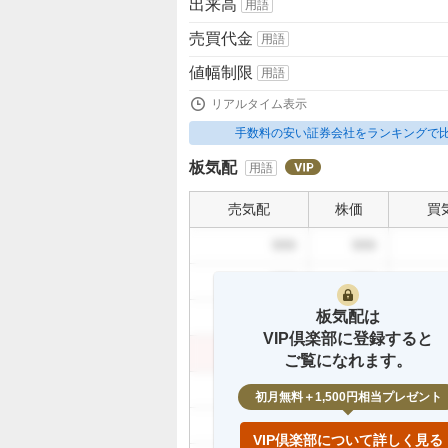
出来高
用語
売買代金
用語
値幅制限
用語
リアルタイム表示
手数料の安い証券会社をランキングで
板気配
用語
売気配
株価
買
999
999
999
999
板気配は
999
999
VIP倶楽部に登録すると
999
999
ご覧になれます。
999
初月無料＋1,500円相当プレゼント
999
VIP倶楽部について詳しく見る