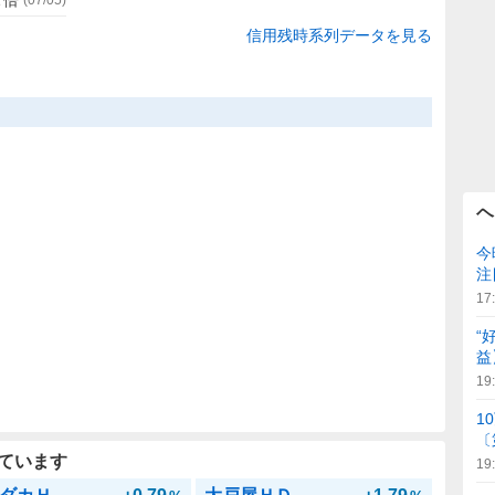
信用残時系列データを見る
ヘ
今
注
17
“
益
19
1
〔
ています
19