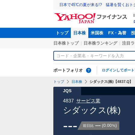
日本で45℃の夏が来る!? 猛暑を賢くお
トップ
日本株
米国株
FX・為替
日本株トップ
日本株ランキング
注目ラ
ポートフォリオ
ログインしてポート
トップ
日本株
シダックス(株)【4837.Q】
JQS
4837
サービス業
シダックス(株)
---
---
(
0.00
)
前日比
%