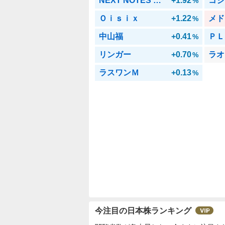
NEXT NOTES ドバ原ブ
+1.92
コシ
%
Ｏｉｓｉｘ
+1.22
メド
%
中山福
+0.41
ＰＬ
%
リンガー
+0.70
ラオ
%
ラスワンＭ
+0.13
%
今注目の日本株ランキング