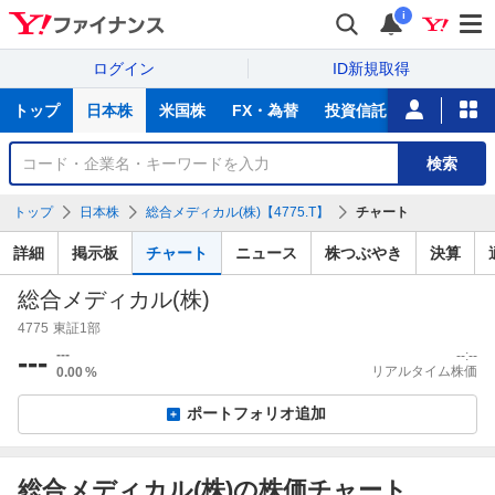
i
ログイン
ID新規取得
主
トップ
日本株
米国株
FX・為替
投資信託
ニュース
な
サ
銘
検索
ー
柄
ビ
を
トップ
日本株
総合メディカル(株)【4775.T】
チャート
ス
検
索
詳細
掲示板
チャート
ニュース
株つぶやき
決算
総合メディカル(株)
4775
東証1部
---
---
--:--
リアルタイム株価
0.00
%
ポートフォリオ追加
総合メディカル(株)の株価チャート