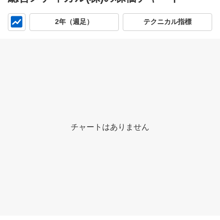
チ
2年（週足）
テクニカル指標
ャ
ー
ト
チャートはありません