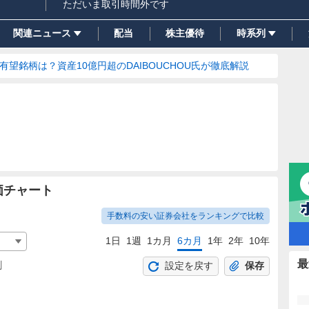
ただいま取引時間外です
関連ニュース
配当
株主優待
時系列
の有望銘柄は？資産10億円超のDAIBOUCHOU氏が徹底解説
価チャート
手数料の安い証券会社をランキングで比較
1日
1週
1カ月
6カ月
1年
2年
10年
最
割
設定を戻す
保存