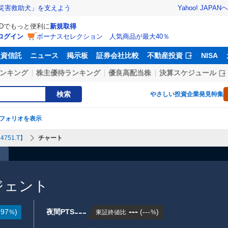
Yahoo! JAPAN
ヘ
災害救助犬」を支えよう
IDでもっと便利に
新規取得
ログイン
ボーナスセレクション 人気商品が最大40％
投資信託
ニュース
掲示板
証券会社比較
不動産投資
NISA
ンキング
株主優待ランキング
優良高配当株
決算スケジュール
検索
やさしい投資
企業発見特集
フォリオを表示
751.T】
チャート
ジェント
---
---
.97
)
夜間PTS
(
---
)
東証終値比
%
%