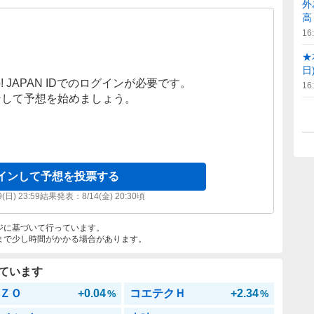
外
高
16
★
日
! JAPAN IDでのログインが必要です。
16
ンして予想を始めましょう。
インして予想を投票する
9(日) 23:59
結果発表：
8/14(金) 20:30
頃
ジに基づいて行っています。
まで少し時間がかかる場合があります。
ています
ＺＯ
+0.04
コエテクＨ
+2.34
%
%