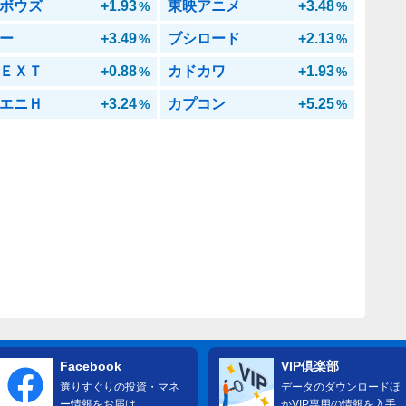
ボウズ
+1.93
東映アニメ
+3.48
%
%
ー
+3.49
ブシロード
+2.13
%
%
ＥＸＴ
+0.88
カドカワ
+1.93
%
%
エニＨ
+3.24
カプコン
+5.25
%
%
Facebook
VIP倶楽部
選りすぐりの投資・マネ
データのダウンロードほ
ー情報をお届け
かVIP専用の情報を入手