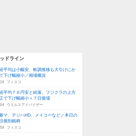
ッドライン
経平均は小幅安、軟調推移も大引けにか
て下げ幅縮小／相場概況
:16
フィスコ
経平均７６円安と続落、フジクラの上方
正で下げ幅縮小＝７日後場
:04
ウエルスアドバイザー
菱マ、デジハHD、メイコーなど／本日の
目個別銘柄
:59
フィスコ