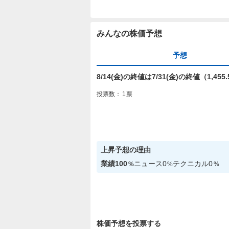
みんなの株価予想
予想
8/14(金)の終値は7/31(金)の終値（1,4
投票数：
1
票
上昇
予想の理由
業績
100
ニュース
0
テクニカル
0
%
%
%
株価予想を投票する