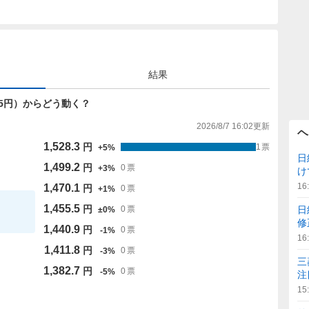
結果
55.5円）からどう動く？
2026/8/7 16:02
更新
ヘ
1,528.3
円
1
票
+
5
%
日
1,499.2
円
0
票
+
3
%
け
16
1,470.1
円
0
票
+
1
%
1,455.5
円
日
0
票
±
0
%
修
1,440.9
円
0
票
-
1
%
16
1,411.8
円
0
票
-
3
%
三
1,382.7
円
0
票
-
5
%
注
15