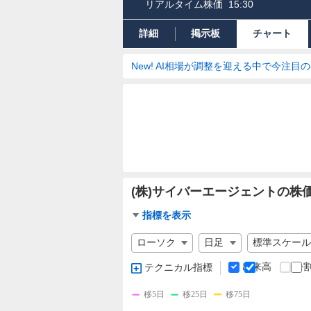
リアルタイム株価
15:30
詳細
掲示板
チャート
New! AI相場が調整を迎える中で今注目
(株)サイバーエージェントの株
チ
指標を表示
ャ
チ
ー
ャ
ト
ー
出来高
分
テクニカル指標
指
ト
標
の
移5日
移25日
移75日
設