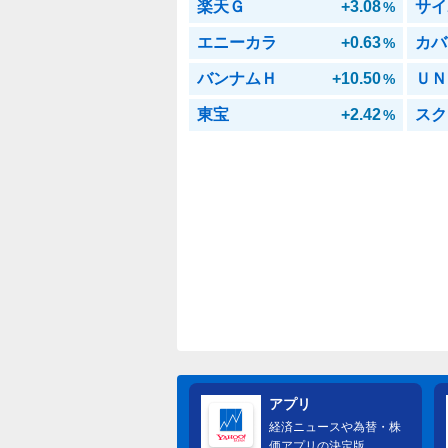
楽天Ｇ
+3.08
サイ
%
エニーカラ
+0.63
カバ
%
バンナムＨ
+10.50
ＵＮ
%
東宝
+2.42
スク
%
アプリ
経済ニュースや為替・株
価アプリの決定版