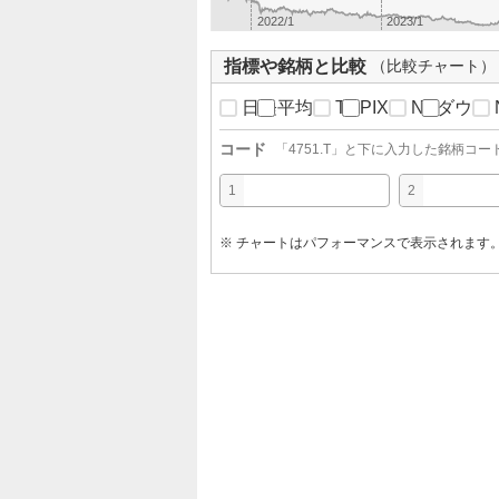
2022/1
2023/1
指標や銘柄と比較
（比較チャート）
日経平均
TOPIX
NYダウ
コード
「
4751.T
」と下に入力した銘柄コー
1
2
※ チャートはパフォーマンスで表示されます