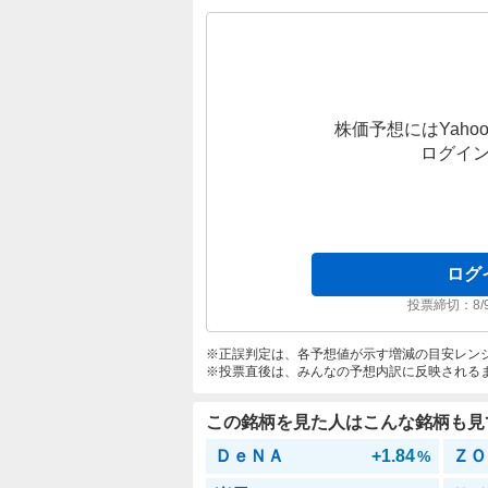
株価予想にはYahoo
ログイ
ログ
投票締切：
8/
正誤判定は、各予想値が示す増減の目安レン
投票直後は、みんなの予想内訳に反映される
この銘柄を見た人はこんな銘柄も見
ＤｅＮＡ
+1.84
ＺＯ
%