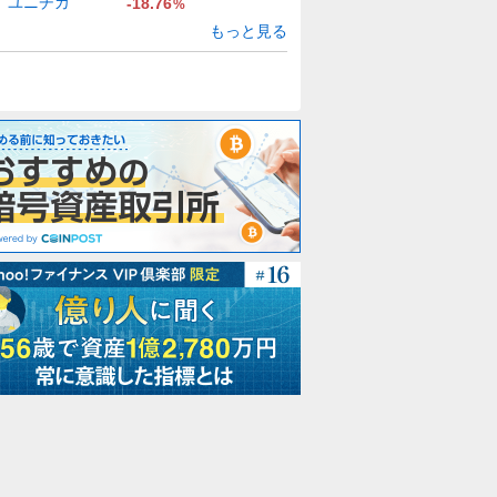
ユニチカ
-18.76
%
もっと見る