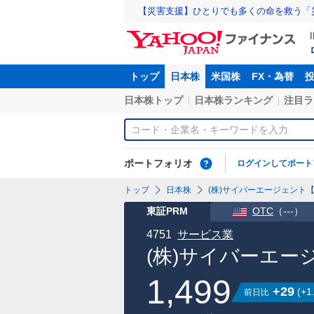
【災害支援】ひとりでも多くの命を救う「
トップ
日本株
米国株
FX・為替
日本株トップ
日本株ランキング
注目ラ
ポートフォリオ
ログインしてポート
トップ
日本株
(株)サイバーエージェント【4
東証PRM
OTC
（
---
）
4751
サービス業
(株)サイバーエー
1,499
+29
(
+1
前日比