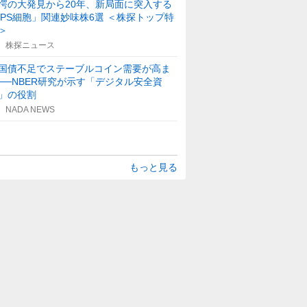
愕の大発見から20年、新局面に突入する
iPS細胞」関連妙味株6選 ＜株探トップ特
＞
株探ニュース
国債不足でステーブルコイン需要が高ま
──NBER研究が示す「デジタル安全資
」の役割
NADA NEWS
もっと見る