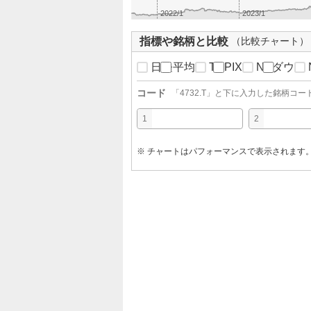
2022/1
2023/1
指標や銘柄と比較
（比較チャート）
日経平均
TOPIX
NYダウ
コード
「
4732.T
」と下に入力した銘柄コー
1
2
※ チャートはパフォーマンスで表示されます