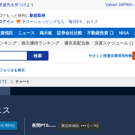
Yahoo! JAPAN
ヘ
支援先を見つけよう
IDでもっと便利に
新規取得
ログイン
ヤフーショッピングなら「毎日5％」おトク
投資信託
ニュース
掲示板
証券会社比較
不動産投資
NISA
ンキング
株主優待ランキング
優良高配当株
決算スケジュール
検索
やさしい投資
企業発見特集
フォリオを表示
.T】
チャート
）
エス
---
---
+0.99
)
夜間PTS
(
---
)
東証終値比
%
%