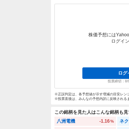
株価予想にはYahoo
ログイ
ログ
投票締切：
8/
正誤判定は、各予想値が示す増減の目安レン
投票直後は、みんなの予想内訳に反映される
この銘柄を見た人はこんな銘柄も見
八洲電機
-1.16
ネク
%