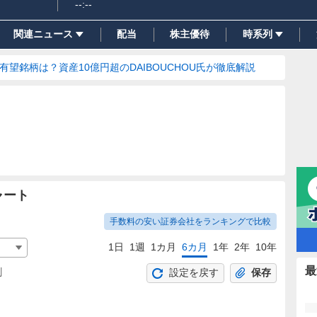
--:--
関連ニュース
配当
株主優待
時系列
の有望銘柄は？資産10億円超のDAIBOUCHOU氏が徹底解説
ャート
手数料の安い証券会社をランキングで比較
1日
1週
1カ月
6カ月
1年
2年
10年
最
割
設定を戻す
保存