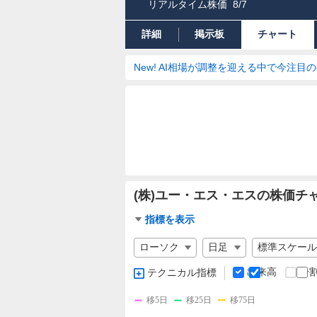
リアルタイム株価
8/7
詳細
掲示板
チャート
New! AI相場が調整を迎える中で今注目
(株)ユー・エス・エスの株価チ
チ
指標を表示
ャ
チ
ー
ャ
ト
ー
出来高
分
テクニカル指標
指
ト
標
の
移5日
移25日
移75日
設