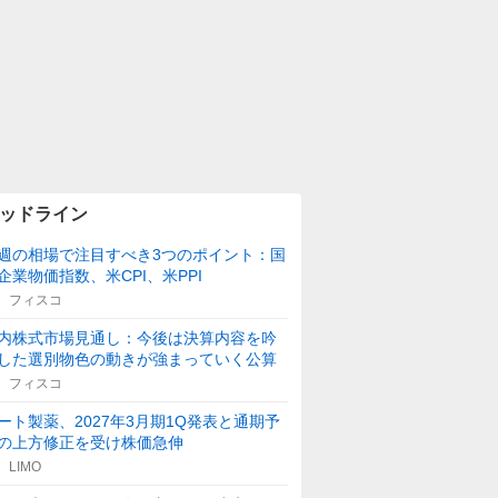
ッドライン
週の相場で注目すべき3つのポイント：国
企業物価指数、米CPI、米PPI
フィスコ
内株式市場見通し：今後は決算内容を吟
した選別物色の動きが強まっていく公算
フィスコ
ート製薬、2027年3月期1Q発表と通期予
の上方修正を受け株価急伸
LIMO