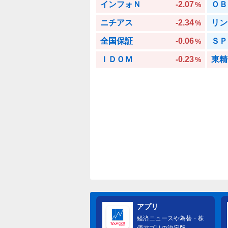
インフォＮ
-2.07
ＯＢ
%
ニチアス
-2.34
リン
%
全国保証
-0.06
ＳＰ
%
ＩＤＯＭ
-0.23
東精
%
アプリ
経済ニュースや為替・株
価アプリの決定版