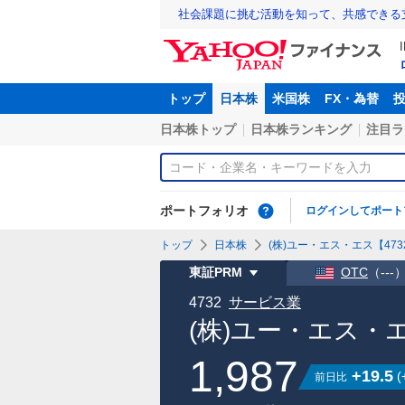
社会課題に挑む活動を知って、共感できる
トップ
日本株
米国株
FX・為替
日本株トップ
日本株ランキング
注目ラ
ポートフォリオ
ログインしてポート
トップ
日本株
(株)ユー・エス・エス【4732
東証PRM
OTC
（
---
4732
サービス業
(株)ユー・エス・
1,987
+19.5
(
前日比