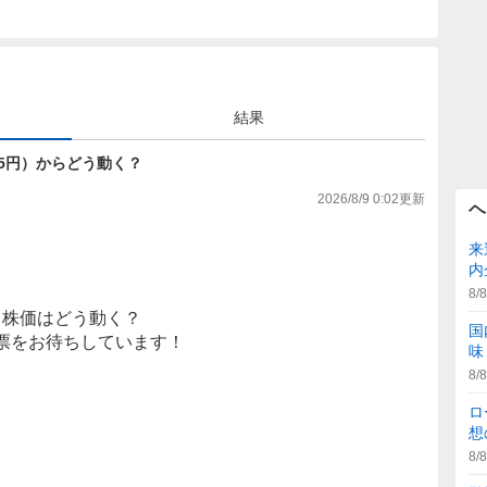
結果
17.5円）からどう動く？
2026/8/9 0:02
更新
ヘ
来
内
8/8
株価はどう動く？
国
票をお待ちしています！
味
8/8
ロ
想
8/8