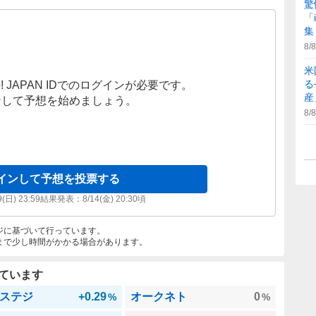
驚
「
集
8/8
米
る
! JAPAN IDでのログインが必要です。
産
ンして予想を始めましょう。
8/8
インして予想を投票する
9(日) 23:59
結果発表：
8/14(金) 20:30
頃
ジに基づいて行っています。
まで少し時間がかかる場合があります。
ています
ステジ
+0.29
オークネト
0
%
%