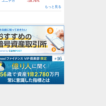
ユニチカ
-18.76
%
もっと見る