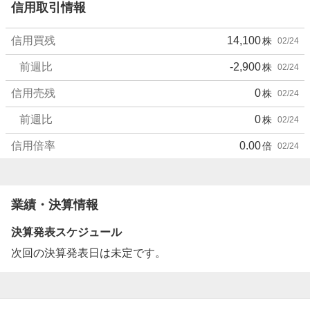
信用取引情報
信用買残
14,100
株
02/24
前週比
-2,900
株
02/24
信用売残
0
株
02/24
前週比
0
株
02/24
信用倍率
0.00
倍
02/24
業績・決算情報
決算発表スケジュール
次回の決算発表日は未定です。