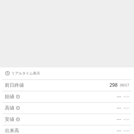
株
リアルタイム表示
価
詳
前日終値
298
06/17
細
値
始値
---
--:--
高値
---
--:--
安値
---
--:--
出来高
---
--:--