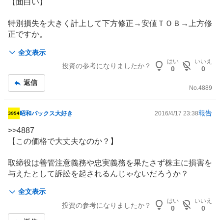
板
【面白い】
は、(1)の要件を欠いております。株主総会に出席したい
記
なら、事前に内容証明郵便などで、事前に反対しておく必
事
特別損失を大きく計上して下方修正→安値ＴＯＢ→上方修
要があります。
正ですか。
欠席した方は、議決権行使書に×をつけて、総会前日まで
しかも、繰延税金資産回収の可能性って、要は特損やりす
に届けばオッケーです。
全文表示
ぎだと会計士のお墨付きまで。
実は、このようなことは、他のMBOでも頻繁に起きてい
はい
いいえ
投資の参考になりましたか？
まして、MBOに怒っている人ほど、株主総会に出席して
0
0
来期決算予想は、もう非上場になる訳だから、非難されな
しまい、要件を欠いてしまうのです。
返信
いように思い切り保守的に出すだろうな。
No.
4889
事前に内容証明等をださずに、株主総会に出席してしまっ
た方は、価格決定を申し立てても、審理すらされず却下さ
れる可能性が高いです。
報告
昭和パックス大好き
2016/4/17 23:38
掲
「それでもいいから後学のためにやってみたい」と言う方
示
>>
4887
は、まず、証券会社を通じて、個別株主通知の手続をして
板
【この価格で大丈夫なのか？】
ください。そして、株主総会から20日以内に裁判所に申
記
し立てをしてください。商業登記簿(600円)と、印紙1000
事
取締役は善管注意義務や忠実義務を果たさず株主に損害を
円の他、切手代が3000円ほどかかります。審問は月に一
与えたとして訴訟を起されるんじゃないだろうか？
回位のペースですので、サラリーマンでも有給を使えば可
会社の資産が適正にTOB価格に反映されないまま取締役
能とは思います。
全文表示
がTOBに同意すると言うのは大問題だろう。
申立書のひな形は、「アドバンテッジ被害者牛角株主のブ
はい
いいえ
投資の参考になりましたか？
直近に行った東雲の減損損失は異常。
ログ」に記載されているメールアドレスに、氏名を明らか
0
0
にしてメールいただければ、添付ファイルでお送りしま