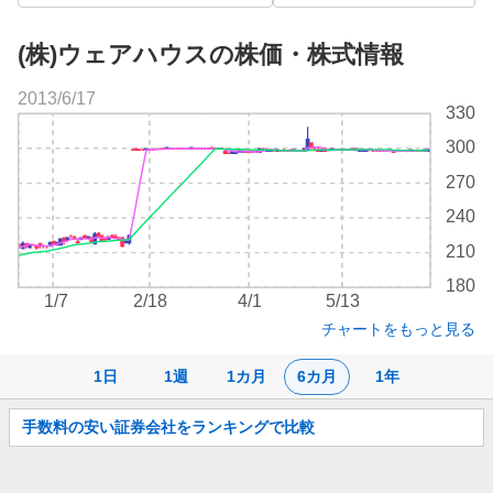
(株)ウェアハウスの株価・株式情報
2013/6/17
株
330
価
300
チ
ャ
270
ー
240
ト
210
180
1/7
2/18
4/1
5/13
チャートをもっと見る
1日
1週
1カ月
6カ月
1年
お
手数料の安い証券会社をランキングで比較
知
ら
せ