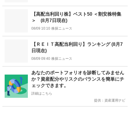
【高配当利回り株】ベスト50 ＜割安株特集
＞ (8月7日現在)
08/09 10:10
株探ニュース
【ＲＥＩＴ高配当利回り】ランキング (8月7
日現在)
08/09 09:40
株探ニュース
お
あなたのポートフォリオを診断してみません
知
か？資産配分やリスクのバランスを簡単にチ
ら
ェックできます。
せ
詳細はこちら
提供：資産運用ナビ