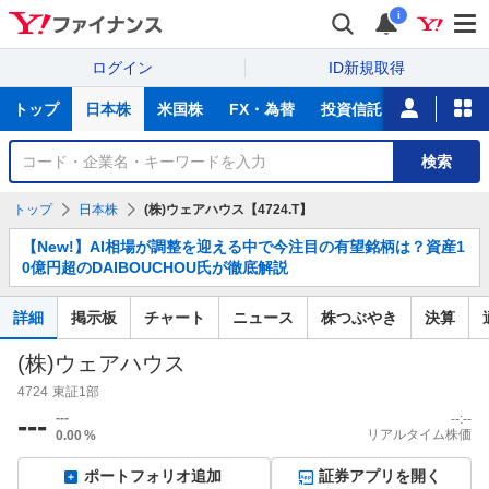
i
ログイン
ID新規取得
主
トップ
日本株
米国株
FX・為替
投資信託
ニュース
な
サ
銘
検索
ー
柄
ビ
を
トップ
日本株
(株)ウェアハウス【4724.T】
ス
検
お
索
【New!】AI相場が調整を迎える中で今注目の有望銘柄は？資産1
知
0億円超のDAIBOUCHOU氏が徹底解説
ら
せ
詳細
掲示板
チャート
ニュース
株つぶやき
決算
(株)ウェアハウス
4724
東証1部
---
---
--:--
リアルタイム株価
0.00
%
ポートフォリオ追加
証券アプリを開く