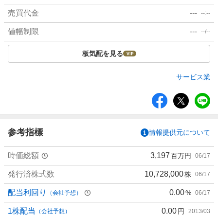
売買代金
---
--:--
値幅制限
---
--/--
板気配を見る
サービス業
シ
ェ
ア
参考指標
情報提供元について
時価総額
3,197
百万円
06/17
発行済株式数
10,728,000
株
06/17
配当利回り
0.00
%
（会社予想）
06/17
1株配当
0.00
円
（会社予想）
2013/03