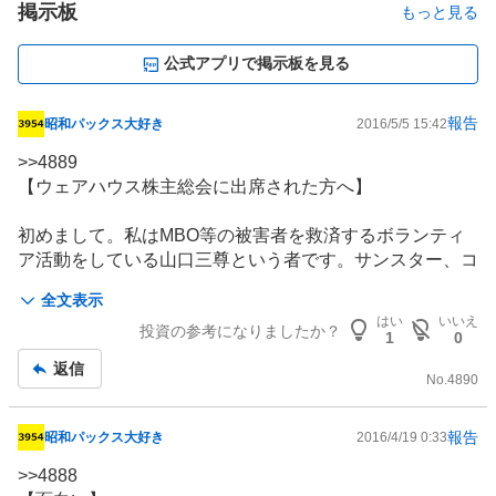
掲示板
もっと見る
公式アプリで掲示板を見る
報告
昭和パックス大好き
2016/5/5 15:42
掲
示
>>
4889
板
【ウェアハウス株主総会に出席された方へ】
記
事
初めまして。私はMBO等の被害者を救済するボランティ
ア活動をしている山口三尊という者です。サンスター、コ
ージツ、CCCのMBO事件で本人訴訟で勝訴しておりま
全文表示
す。
はい
いいえ
投資の参考になりましたか？
さて、本日、ウェアハウス株主総会に出席された方から
1
0
「価格決定の申立をしたい」とのご相談を受けました。
返信
結論から言いますと、株主総会に出席された方は、申立が
No.
4890
却下される可能性が高いです。というのは、価格決定の要
件は、(1)株主総会に先立って反対すること、(2)株主総会
報告
昭和パックス大好き
2016/4/19 0:33
掲
で反対すること、等の要件を満たす必要があります(会社
示
>>
4888
法172条)。そして、何もせずに株主総会に出席された方