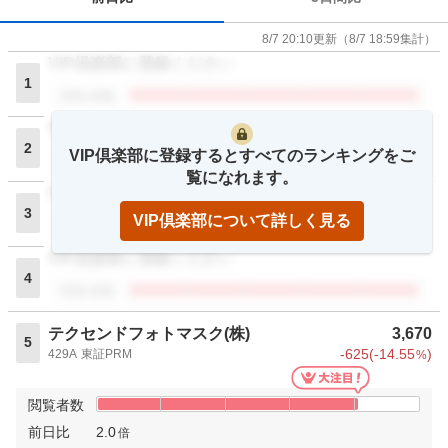
8/7 20:10
更新
（
8/7 18:59
集計）
VIP倶楽部に登録ください
1
閲覧者数
VIP倶楽部に登録ください
2
VIP倶楽部に登録するとすべてのランキングをご
閲覧者数
覧になれます。
VIP倶楽部に登録ください
3
VIP倶楽部について詳しく見る
閲覧者数
VIP倶楽部に登録ください
4
閲覧者数
テクセンドフォトマスク(株)
3,670
5
-625
(
-14.55
)
429A
東証PRM
%
閲覧者数
前日比
2.0
倍