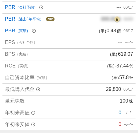
PER
---
（会社予想）
06/17
PER
000.00
倍
（過去3年平均）
00/00
PBR
0.48
(単)
倍
（実績）
06/17
EPS
---
（会社予想）
----/--
BPS
619.07
(単)
（実績）
ROE
-37.44
(単)
%
（実績）
自己資本比率
57.8
(単)
%
（実績）
最低購入代金
29,800
06/17
単元株数
100
株
年初来高値
0
--/--/--
年初来安値
0
--/--/--