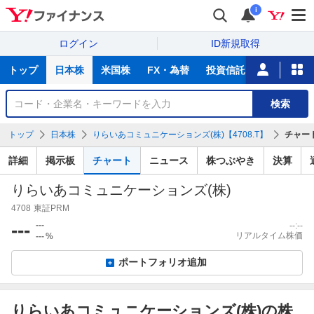
i
ログイン
ID新規取得
主
トップ
日本株
米国株
FX・為替
投資信託
ニュース
な
サ
銘
検索
ー
柄
ビ
を
トップ
日本株
りらいあコミュニケーションズ(株)【4708.T】
チャー
ス
検
索
詳細
掲示板
チャート
ニュース
株つぶやき
決算
りらいあコミュニケーションズ(株)
4708
東証PRM
---
---
--:--
リアルタイム株価
---
%
ポートフォリオ追加
りらいあコミュニケーションズ(株)の株