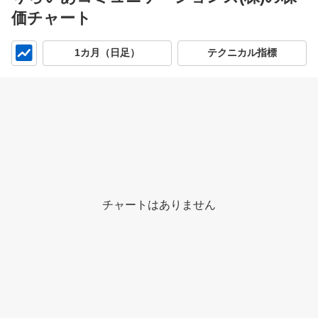
価チャート
チ
1カ月（日足）
テクニカル指標
ャ
ー
ト
チャートはありません