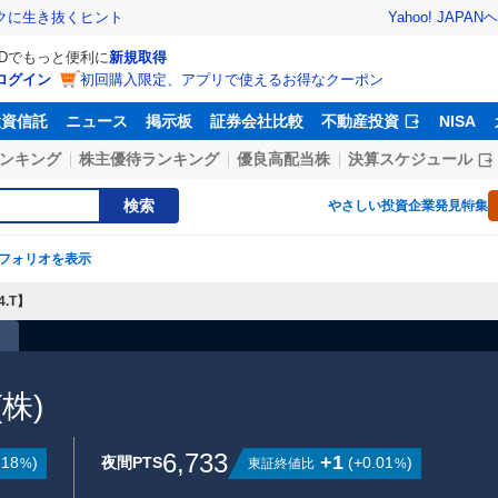
Yahoo! JAPAN
ヘ
トクに生き抜くヒント
IDでもっと便利に
新規取得
ログイン
初回購入限定、アプリで使えるお得なクーポン
投資信託
ニュース
掲示板
証券会社比較
不動産投資
NISA
ンキング
株主優待ランキング
優良高配当株
決算スケジュール
検索
やさしい投資
企業発見特集
フォリオを表示
.T】
株)
6,733
+1
.18
)
夜間PTS
(
+0.01
)
東証終値比
%
%