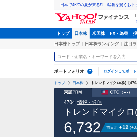
日本で45℃の夏が来る!? 猛暑を賢くお
トップ
日本株
米国株
FX・為替
日本株トップ
日本株ランキング
注目ラ
ポートフォリオ
ログインしてポート
トップ
日本株
トレンドマイクロ(株)【4704
東証PRM
OTC
（
---
）
4704
情報・通信
トレンドマイクロ(
6,732
+12
(
+0
前日比