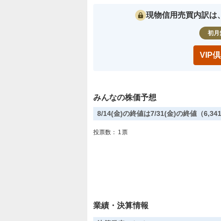
現物信用売買内訳は
初月
VI
みんなの株価予想
8/14(金)の終値は7/31(金)の終値（6
投票数：
1
票
業績・決算情報