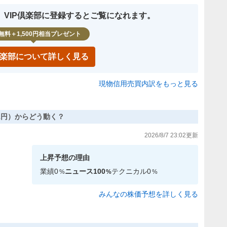
、VIP倶楽部に登録するとご覧になれます。
無料＋1,500円相当プレゼント
P倶楽部について詳しく見る
現物信用売買内訳をもっと見る
,341円）からどう動く？
2026/8/7 23:02
更新
上昇
予想の理由
業績
0
ニュース
100
テクニカル
0
%
%
%
みんなの株価予想を詳しく見る