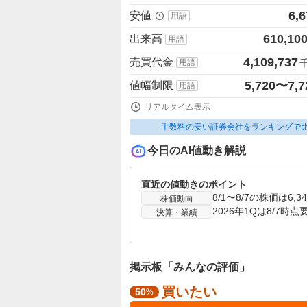
6,6
安値
用語
610,10
出来高
用語
4,109,737
売買代金
用語
5,720〜7,7
値幅制限
用語
リアルタイム表示
手数料の安い証券会社をランキングで
今日のAI値動き解説
直近の値動きのポイント
株価動向
決算・業績
掲示板「みんなの評価」
買いたい
強
50
%