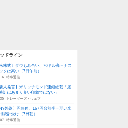
ッドライン
米株式〕ダウもみ合い、70ドル高＝ナス
ックは高い（7日午前）
:16
時事通信
要人発言】米リッチモンド連銀総裁「雇
統計はあまり良い印象ではない」
:35
トレーダーズ・ウェブ
NY外為〕円急伸、157円台前半＝弱い米
用統計受け（7日朝）
:07
時事通信