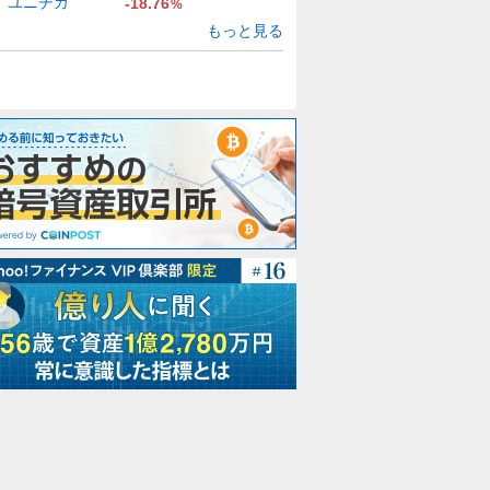
ユニチカ
-18.76
%
もっと見る