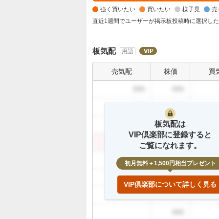
く
強く買いたい
買いたい
様子見
売
買
い
直近1週間でユーザーが掲示板投稿時に選択し
た
い
板気配
用語
5
0
売気配
株価
買
%
、
999
999
買
999
999
い
た
板気配は
999
999
い
VIP倶楽部に登録すると
0
999
999
ご覧になれます。
%
999
、
初月無料＋1,500円相当プレゼント
様
999
子
VIP倶楽部について詳しく見る
見
999
1
999
6