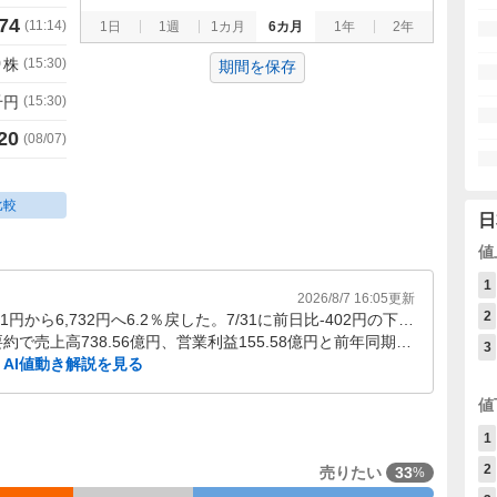
74
(
11:14
)
1日
1週
1カ月
6カ月
1年
2年
0
株
(
15:30
)
期間を保存
千円
(
15:30
)
20
(
08/07
)
比較
日
値
1
2026/8/7 16:05
更新
2
8/1〜8/7の株価は6,341円から6,732円へ6.2％戻した。7/31に前日比-402円の下落を挟んだ後も切り返しが続き、直近5営業日は値幅を伴う戻り局面にある。
2026年1Qは8/7時点要約で売上高738.56億円、営業利益155.58億円と前年同期比で増収増益。Vision Oneプラットフォーム成長が牽引し、足元の株価が戻る中でも業績面の裏付け材料が加わった。
3
AI値動き解説を見る
値
1
2
売りたい
33
%