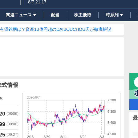
8/7 21:17
関連ニュース
配当
株主優待
時系列
の有望銘柄は？資産10億円超のDAIBOUCHOU氏が徹底解説
株式情報
2026/8/7
S
7,200
6,300
20
(
08/06
)
最
5,400
99
(
09:00
)
25
4,500
(
09:27
)
2/16
3/30
5/11
6/22
8/3