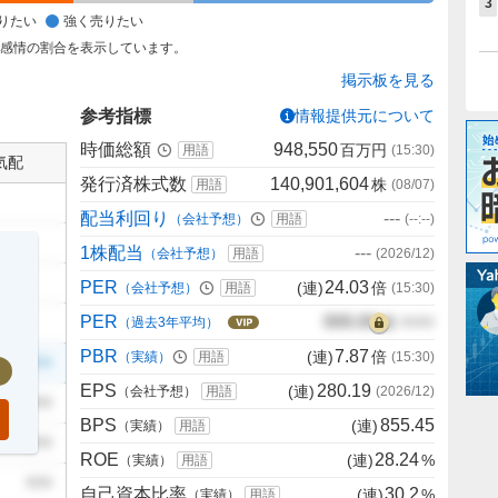
3
りたい
強く売りたい
た感情の割合を表示しています。
掲示板を見る
参考指標
情報提供元について
時価総額
948,550
百万円
用語
(
15:30
)
気配
発行済株式数
140,901,604
株
用語
(
08/07
)
配当利回り
---
（会社予想）
用語
(
--:--
)
1株配当
---
（会社予想）
用語
(
2026/12
)
PER
24.03
(連)
倍
（会社予想）
用語
(
15:30
)
PER
000.00
倍
（過去3年平均）
00/00
PBR
7.87
(連)
倍
（実績）
用語
(
15:30
)
999
EPS
280.19
(連)
（会社予想）
用語
(
2026/12
)
999
BPS
855.45
(連)
（実績）
用語
999
ROE
28.24
(連)
%
（実績）
用語
999
自己資本比率
30.2
(連)
%
（実績）
用語