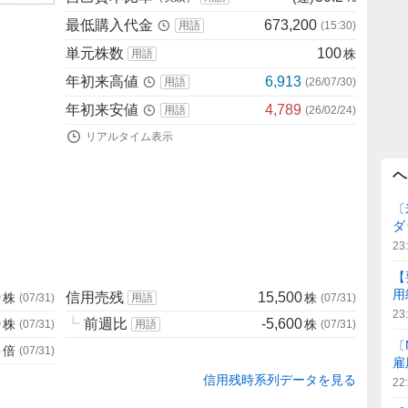
最低購入代金
673,200
用語
(
15:30
)
単元株数
100
株
用語
年初来高値
6,913
用語
(
26/07/30
)
年初来安値
4,789
用語
(
26/02/24
)
リアルタイム表示
ヘ
〔
ダ
23
【
用
0
信用売残
15,500
株
株
(
07/31
)
用語
(
07/31
)
23
0
┗
前週比
-5,600
株
株
(
07/31
)
用語
(
07/31
)
〔
3
倍
(
07/31
)
雇
信用残時系列データを見る
22