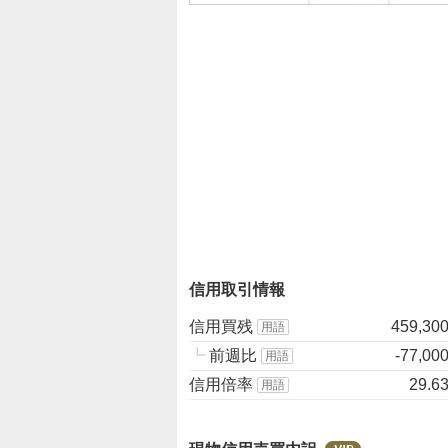
.
6
7
%
、
売
り
た
い
3
3
.
3
信用取引情報
3
%
信用買残
459,30
用語
、
┗
前週比
-77,00
用語
強
信用倍率
29.6
用語
く
売
り