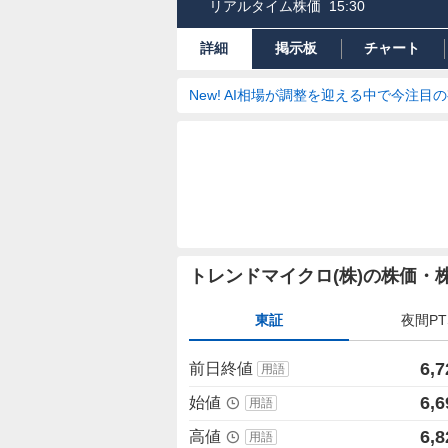
リアルタイム株価
15:30
詳細
掲示板
チャート
New! AI相場が調整を迎える中で今注目
株
トレンドマイクロ(株)の株価・
価
詳
東証
夜間PT
細
値
6,7
前日終値
用語
6,6
始値
用語
6,8
高値
用語