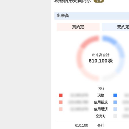
現物信用売買内訳
た
い
0
出来高
%
買約定
売約
出来高合計
610,100
株
（
株
）
買約定
12,345,678
現物
売
12
買約定
123,456,789
信用新規
売
123
買約定
12,345,678
信用返済
売
12
空売り
売
123
610,100
合計
買約定 合計
売約定 合