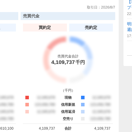
【
プ
取引日：
2026/8/7
22
売買代金
明
定
買約定
売約定
週
17
売買代金合計
4,109,737
千円
（
千円
）
約定
,345,678
買約定
12,345,678
現物
売約定
12,345,678
約定
,456,789
買約定
123,456,789
信用新規
売約定
123,456,789
約定
,345,678
買約定
12,345,678
信用返済
売約定
12,345,678
約定
,456,789
空売り
売約定
123,456,789
610,100
4,109,737
合計
4,109,737
計
買約定 合計
売約定 合計